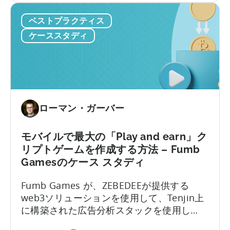
オ
シ
の
ベストプラクティス
ン・
ン
ケ
ス
グ
ー
ケーススタディ
タ
の
ス
ジ
大
ス
オ
企
タ
の
業
デ
ケ
に
ィ』
ー
ローマン・ガーバー
な
に
ス
る
つ
ス
ま
い
モバイルで最大の「Play and earn」ク
タ
で
て
リプトゲームを作成する方法 – Fumb
デ
-
Gamesのケース スタディ
ィ
メ
-
タ
Fumb Games が、ZEBEDEEが提供する
5M
ホ
web3ソリューションを使用して、Tenjin上
以
イ
に構築された広告分析スタックを使用し
上
の
て、最大の…