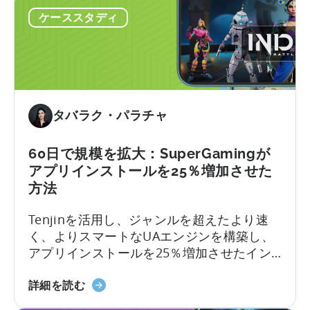
Traffic：
なりがちです。繰り返される不正利用、サ
ケーススタディ
Snake.io
イトレベルでのブロック機能の不備、そし
が
て増え続ける返金請求に悩まされると、状
不
況はさらに悪化する可能性があります。 ま
正
さに…….
リ
ク
タバラク・パラチャ
エ
ス
ト
60日で規模を拡大：SuperGamingが
を
アプリインストールを25％増加させた
33%
方法
削
Tenjinを活用し、ジャンルを超えたより速
減
く、よりスマートなUAエンジンを構築し、
し
アプリインストールを25％増加させたイン
た
ドを代表するゲーム会社SuperGamingの事
方
「60
例をご紹介します。
法」
詳細を読む
Days
に