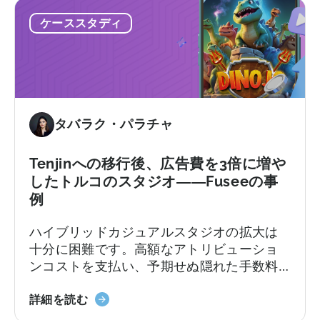
to
つ
ケーススタディ
Scale：
い
SuperGaming
て
が
ア
プ
リ
タバラク・パラチャ
イ
ン
ス
Tenjinへの移行後、広告費を3倍に増や
ト
したトルコのスタジオ――Fuseeの事
ー
例
ル
ハイブリッドカジュアルスタジオの拡大は
数
十分に困難です。高額なアトリビューショ
を
ンコストを支払い、予期せぬ隠れた手数料
25%
に直面することは、さらに困難です。
増
「Tenjin
加
詳細を読む
へ
さ