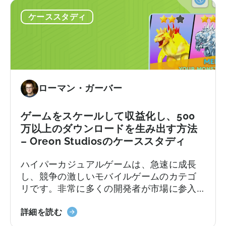
な
ー
ケーススタディ
パ
ト
ズ
フ
ル
ォ
ゲ
リ
ー
オ
ム
の
ローマン・ガーバー
開
LTV
発
を
会
35%
ゲームをスケールして収益化し、500
社
向
万以上のダウンロードを生み出す方法
が
上
– Oreon Studiosのケーススタディ
セ
さ
ハイパーカジュアルゲームは、急速に成長
ル
せ
し、競争の激しいモバイルゲームのカテゴ
フ
た
リです。非常に多くの開発者が市場に参入
パ
方
しているため、
ブ
法
オ
リ
詳細を読む
-
レ
ッ
HyperBeard