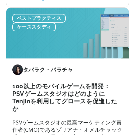
ン
ヴ・
て
ド
モ
ベストプラクティス
の
バ
カ
イ
ケーススタディ
ジ
ル
ュ
は
ア
ど
ル
の
ゲ
よ
ー
タバラク・パラチャ
う
ム
に
ス
UA
100以上のモバイルゲームを開発：
タ
支
PSVゲームスタジオはどのように
ジ
出
Tenjinを利用してグロースを促進した
オ
を
か
が
拡
天
大
PSVゲームスタジオの最高マーケティング責
神
し
任者(CMO)であるゾリアナ・オメルチャック
を