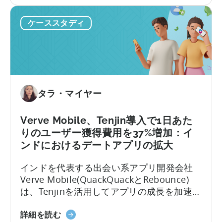
キ
大したかを探ります。
の
ス
ス
ケーススタディ
タ
タ
ン
ジ
の
オ
3
――Fusee
ス
の
タ
ケ
タラ・マイヤー
ジ
ー
オ
ス
が
ス
Verve Mobile、Tenjin導入で1日あた
天
タ
りのユーザー獲得費用を37%増加：イ
神
デ
ンドにおけるデートアプリの拡大
を
ィ」
インドを代表する出会い系アプリ開発会社
利
に
Verve Mobile(QuackQuackとRebounce)
用
つ
は、Tenjinを活用してアプリの成長を加速さ
し
い
せ、ユーザー獲得費用を37%増加させ、時
て
て
イ
間を節約し、深いインサイトを獲得しまし
コ
詳細を読む