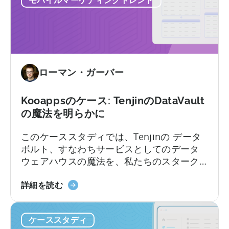
に
ウ
つ
ン
い
ロ
て
ー
ド
へ
ローマン・ガーバー
の
道
Kooappsのケース: TenjinのDataVault
に
の魔法を明らかに
つ
い
このケーススタディでは、Tenjinの データ
て
ボルト、すなわちサービスとしてのデータ
ウェアハウスの魔法を、私たちのスターク
ライアントの1つである Kooappsのレンズ
天
を通して明らかにします。 Kooappsのマー
詳細を読む
神
ケティングチームとプロダクトチームは、
の
DataVaultを使用して幅広いユースケースを
ケーススタディ
DataVault
開拓しています。 以下の記事では、そのう