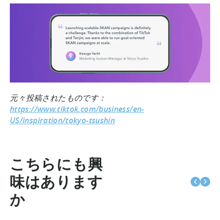
元々投稿されたものです：
https://www.tiktok.com/business/en-
US/inspiration/tokyo-tsushin
こちらにも興
味はあります
か