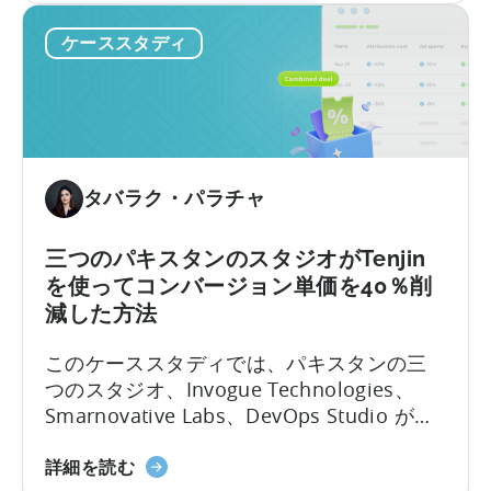
の
せ
ケーススタディ
移
た
行
方
後、
法」
広
に
告
つ
費
い
タバラク・パラチャ
を
て
3
倍
三つのパキスタンのスタジオがTenjin
に
を使ってコンバージョン単価を40％削
増
減した方法
や
このケーススタディでは、パキスタンの三
し
つのスタジオ、Invogue Technologies、
た
Smarnovative Labs、DevOps Studio がど
ト
のようにTenjinの合同契約を活用して価格の
ル
パ
壁を乗り越え、ユーザー獲得(UA)を一緒に拡
コ
詳細を読む