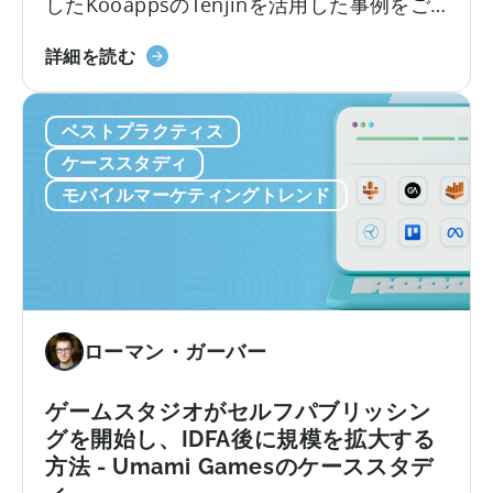
したKooappsのTenjinを活用した事例をご
ン
紹介します。Tenjinの広告アトリビューショ
に
イ
ン、セッションベースの広告収益LTV、
よ
詳細を読む
ン
DataVaultを活用した成果をご紹介します：
り、
デ
Kooappsについて Kooappsは、モバイルゲ
YOMI
ベストプラクティス
ィ
ームスタジオ兼パブリッシャーです。彼ら
Studio
ー
は...
の
ケーススタディ
ズ
ARPDAU
モバイルマーケティングトレンド
ス
が
タ
60%
ジ
増
オ
加
を
し
大
ま
ローマン・ガーバー
手
し
パ
た。
ゲームスタジオがセルフパブリッシン
ブ
グを開始し、IDFA後に規模を拡大する
リ
方法 - Umami Gamesのケーススタデ
ッ