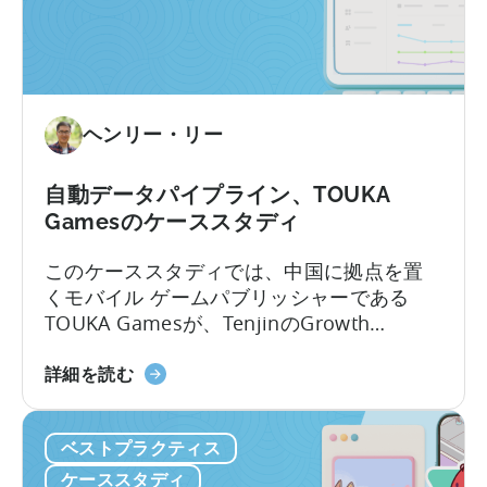
の
ちの5つをハイライトしました。
魔
法
を
Kooapps
ヘンリー・リー
で
解
き
自動データパイプライン、TOUKA
明
Gamesのケーススタディ
か
このケーススタディでは、中国に拠点を置
す』
くモバイル ゲームパブリッシャーである
に
TOUKA Gamesが、TenjinのGrowth
つ
FullStack を活用して、さまざまなソースか
い
自
らのデータをシームレスに接続して管理す
詳細を読む
て
動
る方法をご紹介します。 Growth FullStack
デ
により、TOUKA Games は次のことが可能
ベストプラクティス
ー
になりました。 2021年2月に設立された
タ
Touka Gamesの使命は、世界中のモバイル
ケーススタディ