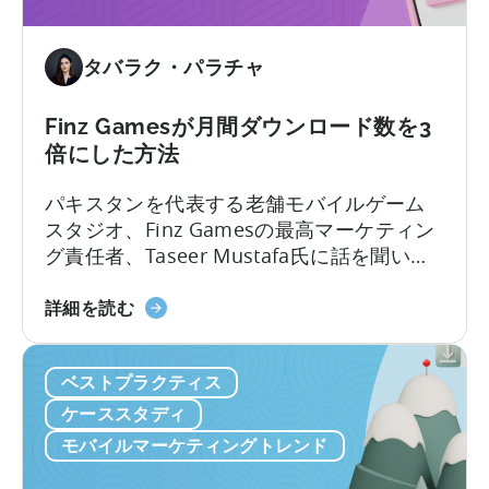
い
イ
て：
ン
実
タバラク・パラチャ
ス
用
ト
的
ー
Finz Gamesが月間ダウンロード数を3
な
ル
倍にした方法
ア
数
ト
を
パキスタンを代表する老舗モバイルゲーム
リ
2900%
スタジオ、Finz Gamesの最高マーケティン
ビ
増
グ責任者、Taseer Mustafa氏に話を聞い
ュ
加
た。私たちの議論は、パキスタンのゲーム
ー
さ
フ
スタジオが直面している現在の課題に焦点
詳細を読む
シ
せ
ィ
を当て、彼らがこの拡大する市場で改善
ョ
た
ン
し、成功し続ける方法を探りました。
ン
ベストプラクティス
方
ズ・
イ
法
ゲ
ケーススタディ
ン
に
ー
モバイルマーケティングトレンド
サ
つ
ム
イ
い