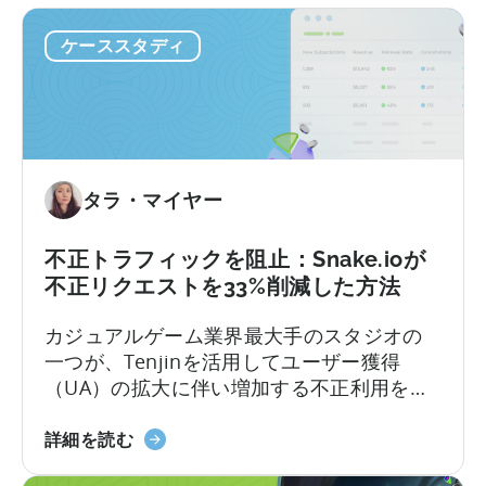
ケーススタディ
タラ・マイヤー
不正トラフィックを阻止：Snake.ioが
不正リクエストを33%削減した方法
カジュアルゲーム業界最大手のスタジオの
一つが、Tenjinを活用してユーザー獲得
（UA）の拡大に伴い増加する不正利用を食
い止めた手法をご紹介します。複数のネッ
「Stop
トワークや地域にわたってユーザー獲得
詳細を読む
Bad
（UA）を拡大させることは、複雑な作業に