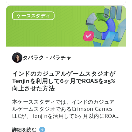
ン
た。このケーススタディでは、インドを代
ン
ド
表する出会い系アプリ開発会社Verve
バ
ケーススタディ
に
MobileがTenjinを活用して課題を克服し、
ー
お
ユーザー獲得(UA)を拡大した方法を探りま
ジ
け
す。
ョ
る
ン
ア
単
プ
価
タバラク・パラチャ
リ
を
の
40%
成
削
インドのカジュアルゲームスタジオが
長
減
Tenjinを利用して6ヶ月でROASを25%
に
し
向上させた方法
つ
た
本ケーススタディでは、インドのカジュア
い
方
ルゲームスタジオであるCrimson Games
て：
法
LLCが、Tenjinを活用して6ヶ月以内にROAS
ヴ
に
を25%向上させた実例を探ります。
ァ
つ
イ
ー
詳細を読む
い