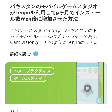
Studio
ア
パキスタンのモバイルゲームスタジオ
が
ル
がTenjinを利用して9ヶ月でインストー
天
市
ル数が29倍に増加させた方法
神
場
と
を
このケーススタディでは、パキスタンのト
Xiaomi
開
ップモバイルゲームパブリッシャーである
の
拓
Gamivisionが、どのようにTenjinのリアル
GetApps
し
タイムダッシュボード、戦略的成長サポー
で
た
パ
ト、価格設定を活用してビジネスを拡大し
詳細を読む
世
か
キ
たかをご紹介します。
界
-
ス
的
ZPLAY
ベストプラクティス
タ
成
の
ン
ケーススタディ
功
ケ
の
を
ー
モ
収
ス
バ
め
ス
イ
た
タ
ル
理
デ