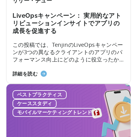
リリー・チュー
ゲ
由
ィ
ー
に
LiveOpsキャンペーン： 実用的なアト
ム
つ
リビューションインサイトでアプリの
ス
い
成長を促進する
タ
て
ジ
この投稿では、TenjinのLiveOpsキャンペー
オ
ンが3つの異なるクライアントのアプリのパ
が
フォーマンス向上にどのように役立ったか
天
について述べます。それぞれのケースを掘
神
LiveOps
り下げて、直面した課題、提供されたソリ
詳細を読む
を
キ
ューション、達成された結果について詳し
利
ャ
く説明します。これらの企業が、Tenjinの
用
ベストプラクティス
ン
LiveOpsキャンペーンを追加することでどの
し
ペ
ように可能になったかについて詳しく説明
ケーススタディ
て
ー
します。 LiveOpsキャンペーン...
9
モバイルマーケティングトレンド
ン
ヶ
に
月
つ
で