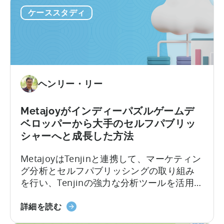
シ
ィ
ケーススタディ
コ
の
ト
ッ
プ・
モ
ヘンリー・リー
バ
イ
ル・
Metajoyがインディーパズルゲームデ
パ
ベロッパーから大手のセルフパブリッ
ブ
シャーへと成長した方法
リ
MetajoyはTenjinと連携して、マーケティン
ッ
グ分析とセルフパブリッシングの取り組み
シ
を行い、Tenjinの強力な分析ツールを活用し
ャ
て…
ー
小
が
詳細を読む
さ
ポ