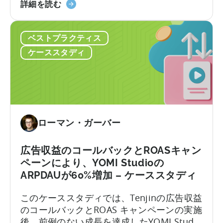
の
ケ
モ
詳細を読む
ダ
ー
バ
ウ
ス
イ
ン
ス
ベストプラクティス
ル
ロ
タ
で
ケーススタディ
ー
デ
最
ド
ィ』
大
を
に
の
生
つ
「遊
み
い
ん
出
て
で
ローマン・ガーバー
す
稼
た
ぐ」
広告収益のコールバックとROASキャン
め
暗
ペーンにより、YOMI Studioの
に
号
ARPDAUが60%増加 – ケーススタディ
ゲ
ゲ
ー
ー
このケーススタディでは、Tenjinの広告収益
ム
ム
のコールバックとROAS キャンペーンの実施
を
を
後、前例のない成長を達成したYOMI Studio