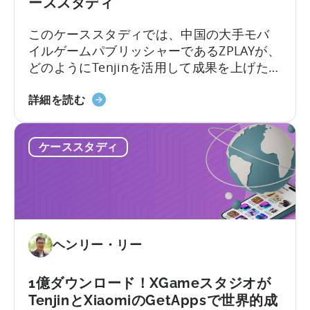
ーススタディ
に
に
つ
つ
このケーススタディでは、中国の大手モバ
い
い
イルゲームパブリッシャーであるZPLAYが、
て
て：
どのようにTenjinを活用して成果を上げたか
PSV
をご紹介します： ZPLAYについて 北京で設
ゲ
中
立されたZPLAYは、世界中で数百万ダウンロ
詳細を読む
ー
国
ードを達成した世界有数のモバイルゲーム
ム
の
パブリッシャーです。同社は、世界的に認
ス
ケーススタディ
ト
知されたゲームポートフォリオを擁し、複
タ
ッ
数の地域でプレゼンスを拡大しています。
ジ
プ・
オ
モ
は
バ
ど
イ
の
ヘンリー・リー
ル・
よ
パ
う
ブ
1億ダウンロード！XGameスタジオが
に
リ
TenjinとXiaomiのGetAppsで世界的成
天