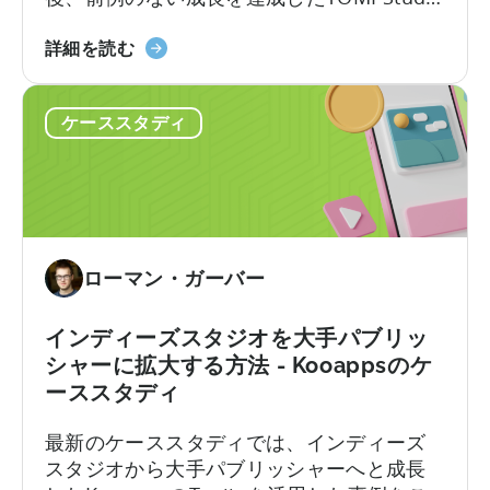
ス
作
の事例を紹介します。彼らが達成したこと
ケ
る
広
の要約は次のとおりです。
詳細を読む
ー
方
告
ル
法
収
さ
-
ケーススタディ
入
せ、
Fumb
コ
収
Games
ー
益
の
ル
化
ケ
バ
す
ー
ッ
る
ローマン・ガーバー
ス
ク
方
ス
と
法
タ
ROAS
インディーズスタジオを大手パブリッ
に
デ
キ
シャーに拡大する方法 - Kooappsのケ
つ
ィ
ャ
ーススタディ
い
に
ン
て
つ
最新のケーススタディでは、インディーズ
ペ
い
スタジオから大手パブリッシャーへと成長
ー
て