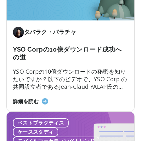
ズ
ト
て
が
で
月
ア
間
プ
ダ
タバラク・パラチャ
リ
ウ
の
ン
YSO Corpの10億ダウンロード成功へ
成
ロ
の道
長
ー
を
ド
YSO Corpの10億ダウンロードの秘密を知り
促
数
たいですか？以下のビデオで、YSO Corp の
進
を
共同設立者であるJean-Claud YALAP氏の歩
す
3
みをご紹介します。YSO Corpが有名なパブ
る
倍
YSO
リッシャーとなり、驚異的な10億ダウンロ
詳細を読む
に
社
ードを達成し、YSO Networkを設立するま
し
の
での魅惑的なストーリーをご覧ください。
た
ベストプラクティス
10
方
億
ケーススタディ
法
ダ
モバイルマーケティングトレンド