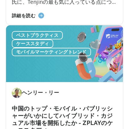
た
氏に、Tenjinの最も気に入っている点につい
利
か
てお話を伺いました。以下のインタビュー
用
by
100
では、彼女のチームがTenjinダッシュボード
詳細を読む
し
37%
を
をどのように活用して100以上のアプリをス
て
超
ケールさせているのか、その舞台裏を語っ
6
ベストプラクティス
え
てくれます。このインタビューでは、以下
ヶ
る
のことを学ぶことができます。1. PSVが追
ケーススタディ
月
モ
跡している主要な指標とKPI…
モバイルマーケティングトレンド
で
バ
ROAS
イ
を
ル
25%
ゲ
増
ー
加
ム
ヘンリー・リー
さ
の
せ
ス
中国のトップ・モバイル・パブリッシ
た
ケ
ャーがいかにしてハイブリッド・カジ
方
ー
ュアル市場を開拓したか - ZPLAYのケ
法
ル