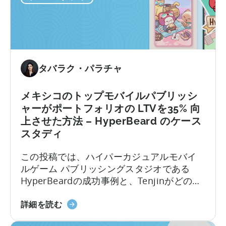
パ
ゲーム開発者とパブリッシャーがプロモー
イ
ションを行えるようにすることでした。
プ
ラ
イ
ン
タバラク・パラチャ
に
つ
メキシコのトップモバイルパブリッシ
い
ャーがポートフォリオの LTVを35% 向
て：
上させた方法 – HyperBeard のケース
TOUKA
スタディ
Games
の
この投稿では、ハイパーカジュアルモバイ
ケ
ルゲーム パブリッシングスタジオである
ー
HyperBeardの成功事例と、Tenjinがどのよ
ス
うに彼らを支援しているかについて説明し
ス
メ
ます。
詳細を読む
タ
キ
デ