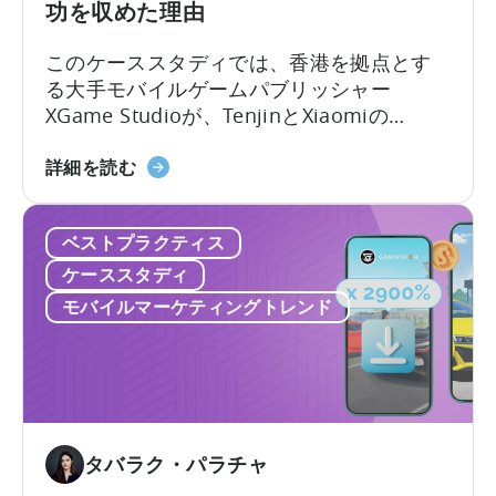
ッ
功を収めた理由
神
シ
を
このケーススタディでは、香港を拠点とす
ャ
利
る大手モバイルゲームパブリッシャー
ー
用
XGame Studioが、TenjinとXiaomiの
が
し
GetAppsを利用して世界的な成功を収めた
い
て
1
方法をご紹介します。
か
詳細を読む
成
億
に
長
ダ
し
を
ベストプラクティス
ウ
て
促
ン
ハ
ケーススタディ
進
ロ
イ
モバイルマーケティングトレンド
し
ー
ブ
た
ド
リ
か？
に
ッ
つ
ド・
い
カ
て！
ジ
タバラク・パラチャ
XGame
ュ