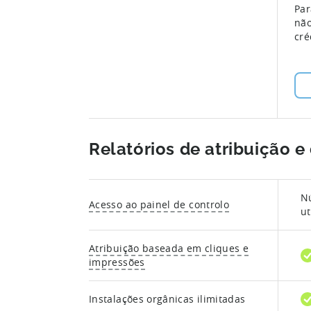
Par
não
cré
Relatórios de atribuição e
N
Acesso ao painel de controlo
ut
Atribuição baseada em cliques e
impressões
Instalações orgânicas ilimitadas