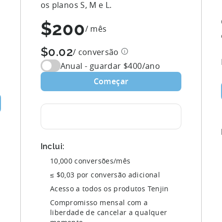
os planos S, M e L.
$200
/ mês
$0.02
/ conversão
Anual - guardar $
400
/ano
Começar
Inclui:
10,000
conversões/mês
≤ $0,03 por conversão adicional
Acesso a todos os produtos Tenjin
Compromisso mensal com a
liberdade de cancelar a qualquer