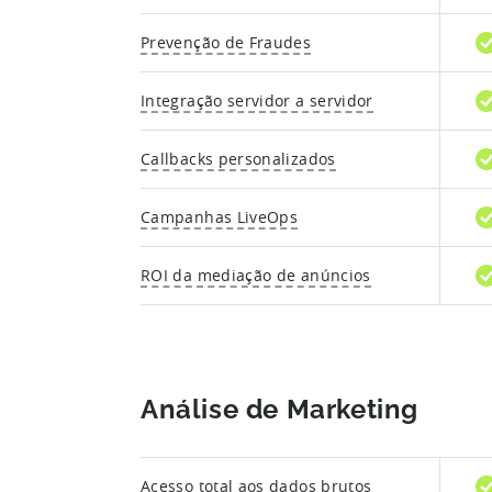
Prevenção de Fraudes
Integração servidor a servidor
Callbacks personalizados
Campanhas LiveOps
ROI da mediação de anúncios
Análise de Marketing
Acesso total aos dados brutos