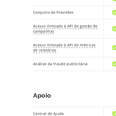
Conjunto de Previsões
Acesso ilimitado à API de gestão de
campanhas
Acesso ilimitado à API de métricas
de relatórios
Análise da fraude publicitária
Apoio
Central de Ajuda