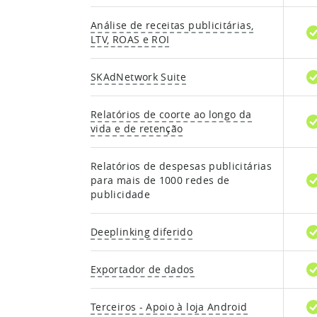
Análise de receitas publicitárias,
LTV, ROAS e ROI
SKAdNetwork Suite
Relatórios de coorte ao longo da
vida e de retenção
Relatórios de despesas publicitárias
para mais de 1000 redes de
publicidade
Deeplinking diferido
Exportador de dados
Terceiros - Apoio à loja Android