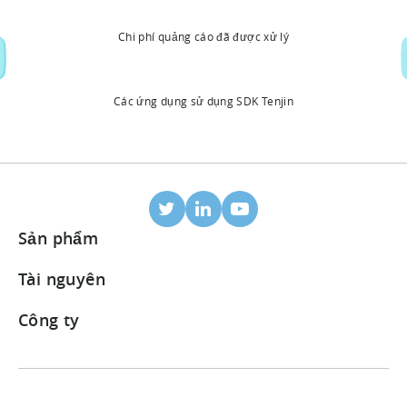
Chi phí quảng cáo đã được xử lý
Các ứng dụng sử dụng SDK Tenjin
Sản phẩm
Định danh trên thiết bị di động
Tài nguyên
Đối tác tích hợp
Blog
Công ty
Bảng điều khiển ROI
Trung tâm Hỗ trợ
Giới thiệu về chúng tôi
Bộ công cụ kiếm tiền từ quảng cáo
Các trường hợp điển hình
Sự nghiệp