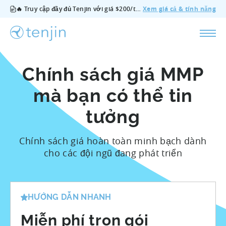
🔥 Truy cập đầy đủ Tenjin với giá $200/tháng — bao gồm tất cả tính năng, không cần gói bổ sung, hủy bất cứ lúc nào.
Xem giá cả & tính năng
Chính sách giá MMP
mà bạn có thể tin
tưởng
Chính sách giá hoàn toàn minh bạch dành
cho các đội ngũ đang phát triển
HƯỚNG DẪN NHANH
Miễn phí trọn gói