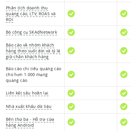
Phân tích doanh thu
quảng cáo, LTV, ROAS và
ROI
Bộ công cụ SKAdNetwork
Báo cáo về nhóm khách
hàng theo suốt đời và tỷ lệ
giữ chân khách hàng
Báo cáo chi tiêu quảng cáo
cho hơn 1.000 mạng
quảng cáo
Liên kết sâu hoãn lại
Nhà xuất khẩu dữ liệu
Bên thứ ba - Hỗ trợ cửa
hàng Android