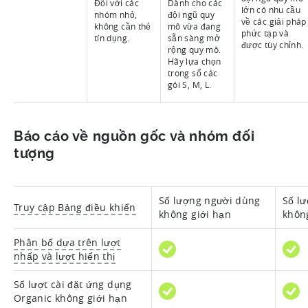
Đối với các
Dành cho các
lớn có nhu cầu
nhóm nhỏ,
đội ngũ quy
về các giải pháp
không cần thẻ
mô vừa đang
phức tạp và
tín dụng.
sẵn sàng mở
được tùy chỉnh.
rộng quy mô.
Hãy lựa chọn
trong số các
gói S, M, L.
Báo cáo về nguồn gốc và nhóm đối
tượng
Số lượng người dùng
Số l
Truy cập Bảng điều khiển
không giới hạn
khôn
Phân bổ dựa trên lượt
nhấp và lượt hiển thị
Số lượt cài đặt ứng dụng
Organic không giới hạn