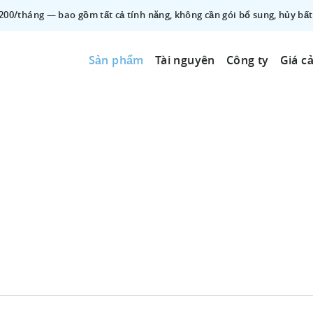
$200/tháng — bao gồm tất cả tính năng, không cần gói bổ sung, hủy bất
Sản phẩm
Tài nguyên
Công ty
Giá c