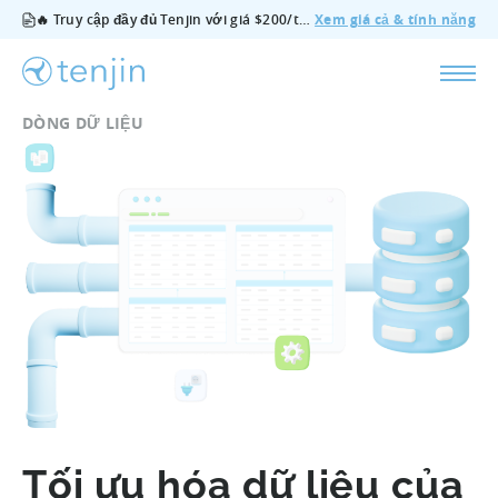
🔥 Truy cập đầy đủ Tenjin với giá $200/tháng — bao gồm tất cả tính năng, không cần gói bổ sung, hủy bất cứ lúc nào.
Xem giá cả & tính năng
DÒNG DỮ LIỆU
Tối ưu hóa dữ liệu của