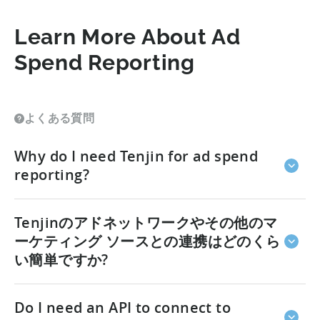
Learn More About Ad
Spend Reporting
よくある質問
Why do I need Tenjin for ad spend
reporting?
You need Tenjin for ad spend reporting because
Tenjinのアドネットワークやその他のマ
no two ad networks report ad spend the same
way.
ーケティング ソースとの連携はどのくら
Inconsistent metrics, delayed data, and
unique API implementations across platforms
い簡単ですか?
make accurate reporting nearly impossible to scale
manually.
Your ad spend data can be live in as little as 2
Do I need an API to connect to
minutes.
Native APIs to all major ad networks