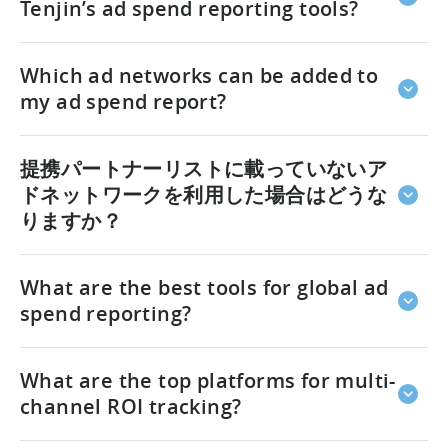
Tenjin automatically pulls, normalizes, and delivers
mean most integrations are completely plug-and-
Tenjin’s ad spend reporting tools?
all of your ad spend data through one unified API
play. We add new partners every week to keep your
and dashboard. Less time wrangling numbers.
reporting coverage complete.
いいえ。.
Setting up a new channel is all it takes.
More time growing your campaigns.
Which ad networks can be added to
Tenjin’s native APIs take it from there, by
automatically ingesting cost or spend data from ad
my ad spend report?
networks and DSPs into your dashboard.
完全なリストは以下からご覧いただけます
こちら
.
～と
提携パートナーリストに載っていないア
ともに
thousands o
f partner integrations and
counting,
ドネットワークを利用した場合はどうな
Tenjin covers virtually every network
where you run campaigns. We add new partners
りますか？
weekly, so your ad spend data is always accounted
for.
No problem.
You can set up a custom channel in
What are the best tools for global ad
Tenjin to pass your ad spend data directly into the
Tenjin Dashboard.
spend reporting?
Need a new source?
Just send us a request and
we’ll turn it around within days.
Tenjin is one of the best tools available for global
What are the top platforms for multi-
ad spend reporting. Our product was built
specifically for mobile publishers and user-
channel ROI tracking?
acquisition teams, aggregating ad spend data from