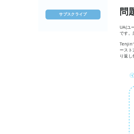
ド
問
レ
ス
を
UA(
入
です。
力
Ten
(必
ースト
須)
り返し