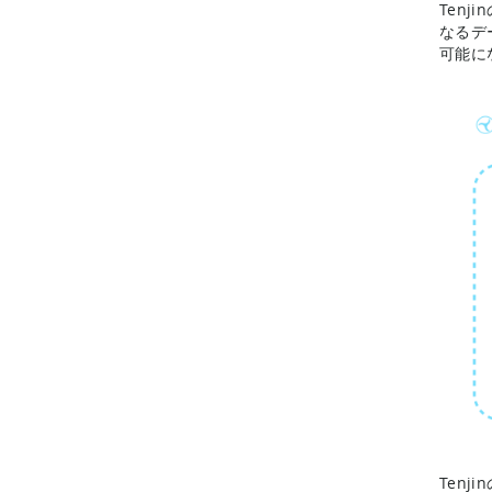
Ten
なるデ
可能に
Ten