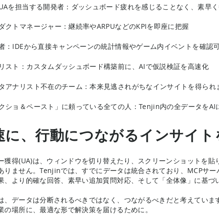
UAを担当する開発者：ダッシュボード疲れを感じることなく、素早
ダクトマネージャー：継続率やARPUなどのKPIを即座に把握
者：IDEから直接キャンペーンの統計情報やゲーム内イベントを確認
リスト：カスタムダッシュボード構築前に、AIで仮説検証を高速化
タアナリスト不在のチーム：本来見逃されがちなインサイトを得られ
クショ＆ペースト」に頼っている全ての人：Tenjin内の全データをA
速に、行動につながるインサイト
ー獲得(UA)は、ウィンドウを切り替えたり、スクリーンショットを
ありません。Tenjinでは、すでにデータは統合されており、MCP
果、より的確な回答、素早い追加質問対応、そして「全体像」に基づ
は、データは分断されるべきではなく、つながるべきだと考えていま
業の場所に、最適な形で解決策を届けるために。