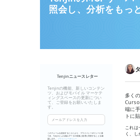
照会し、分析をもっ
Tenjinニュースレター
Tenjinの機能、新しいコンテン
ツ、およびモバイル マーケテ
多くの
ィングスペースの更新につい
Cur
て、ご登録をお願いいたしま
す。
端に
トに
メ
ー
これは
ル
く、し
このフォームを送信することにより、プライバシーポリシーに基
づき、Tenjinによる個人データの収集と処理に同意することを確
ア
認します。
プライバシーポリシー