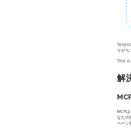
Ten
りがち
This i
解
MC
MCP
なたの
ペーン