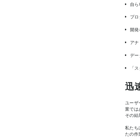
自ら
プロ
開発
アナ
デー
「ス
迅
ユーザ
業では
その結
私たち
たの作