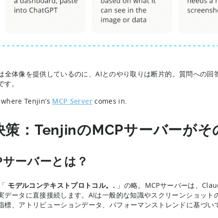
jinは全体像を提供しているのに、AIとのやり取りは断片的。質問への
です。
s where Tenjin’s
MCP Server
comes in.
決策：TenjinのMCPサーバー
Pサーバーとは？
は「
モデルコンテキストプロトコル。.
」の略。MCPサーバーは、Claud
実データに直接接続します。AIは一般的な知識やスクリーンショット
指標、アトリビューションデータ、パフォーマンストレンドに基づい