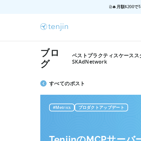
🔥月額$200
ブロ
ベストプラクティス
ケースス
SKAdNetwork
グ
すべてのポスト
#Metrics
プロダクトアップデート
TenjinのMCPサ