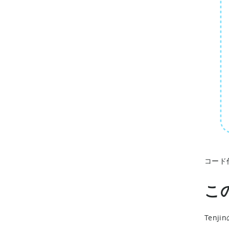
コード
こ
Ten