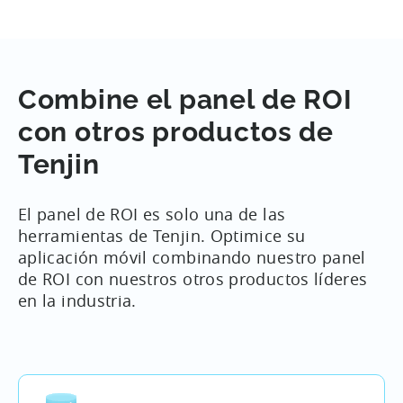
los sistemas backend de nuestros clientes. Puede
obtener todos sus datos de costos e ingresos
integrándose únicamente con Tenjin. Si no está
seguro de qué método de integración es el más
Combine el panel de ROI
adecuado para usted, no dude en contactar con
nuestro equipo para obtener ayuda.
con otros productos de
Tenjin
El panel de ROI es solo una de las
herramientas de Tenjin. Optimice su
aplicación móvil combinando nuestro panel
de ROI con nuestros otros productos líderes
en la industria.