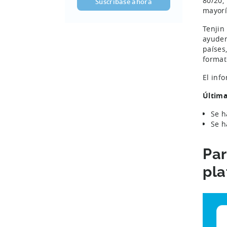
80/20,
mayorí
Tenjin
ayuden
países
format
El inf
Última
Se h
Se h
Par
pla