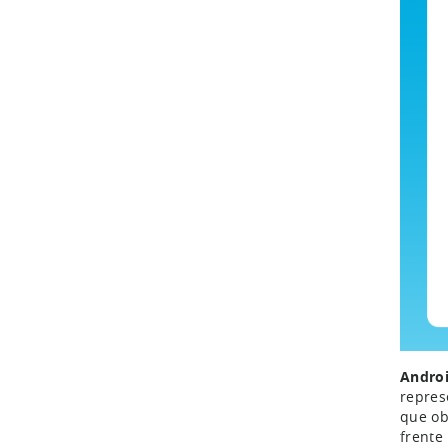
Androi
repres
que ob
frente