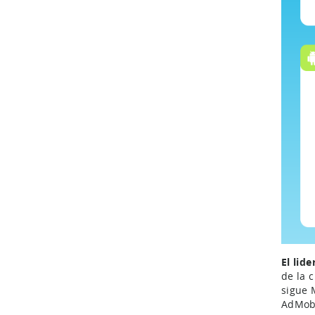
El lid
de la 
sigue 
AdMob,