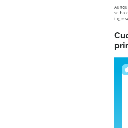
Aunque
se ha 
ingres
Cuo
pri