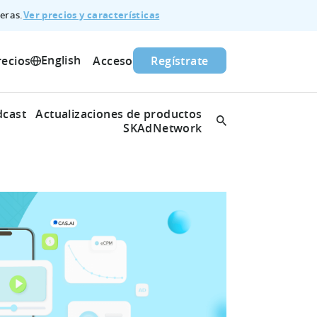
Ver precios y características
eras.
English
recios
Acceso
Regístrate
dcast
Actualizaciones de productos
SKAdNetwork