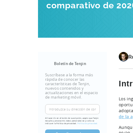
comparativo de 202
R
Boletín de Tenjin
Suscríbase a la forma más
rápida de conocer las
Int
características de Tenjin,
nuevos contenidos y
actualizaciones en el espacio
de marketing móvil.
Los in
oportu
adopta
de la a
Al hacer clic en el botón de suscripción, acepto que Tenjin
recopile y procese mis datos personales tal y como se
indica en la Política de privacidad.
Política de privacidad.
Aunque