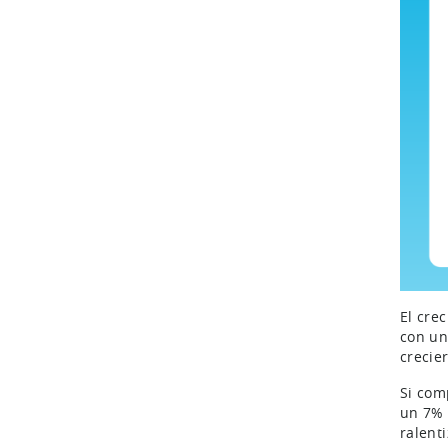
El cre
con un
crecie
Si com
un 7% 
ralent