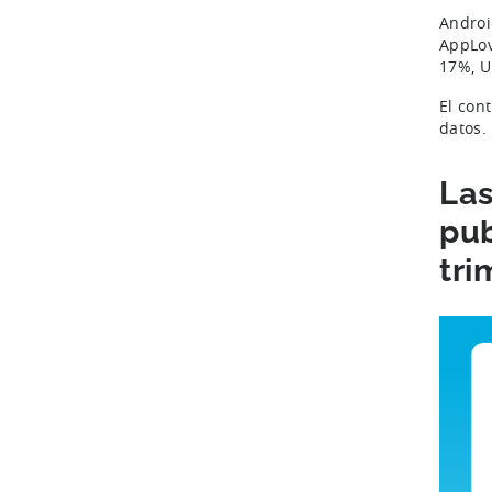
Androi
AppLov
17%, U
El con
datos.
Las
pub
tri