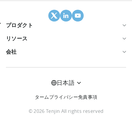
プロダクト
モバイルアトリビューション
リソース
連携パートナー
ブログ
会社
ROIダッシュボード
ヘルプセンター
会社概要
広告収益化スイート
ケーススタディ
キャリア
日本語
LTV予測
レポート
お問い合わせ
ターム
プライバシー
免責事項
広告費集約
用語集
料金
© 2026 Tenjin All rights reserved
不正防止
プライバシーポリシー
オートメーション