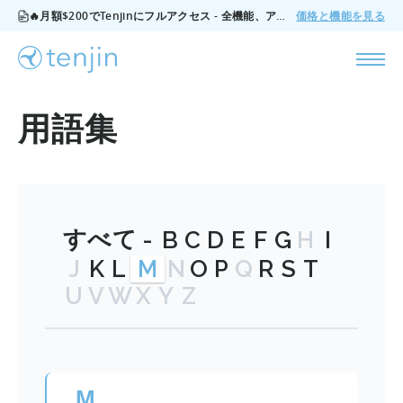
🔥月額$200でTenjinにフルアクセス - 全機能、アドオンなし、いつでもキャンセル可能。
価格と機能を見る
用語集
すべて
-
B
C
D
E
F
G
H
I
J
K
L
M
N
O
P
Q
R
S
T
U
V
W
X
Y
Z
M