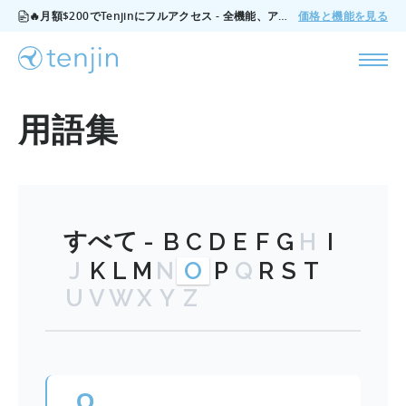
🔥月額$200でTenjinにフルアクセス - 全機能、アドオンなし、いつでもキャンセル可能。
価格と機能を見る
用語集
すべて
-
B
C
D
E
F
G
H
I
J
K
L
M
N
O
P
Q
R
S
T
U
V
W
X
Y
Z
O