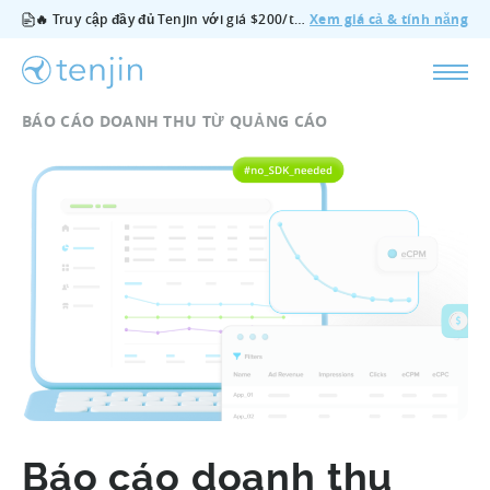
🔥 Truy cập đầy đủ Tenjin với giá $200/tháng — bao gồm tất cả tính năng, không cần gói bổ sung, hủy bất cứ lúc nào.
Xem giá cả & tính năng
BÁO CÁO DOANH THU TỪ QUẢNG CÁO
Báo cáo doanh thu