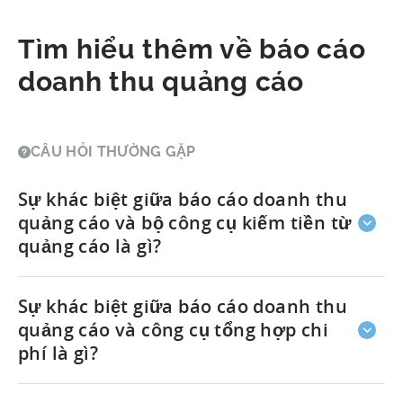
Tìm hiểu thêm về báo cáo
doanh thu quảng cáo
CÂU HỎI THƯỜNG GẶP
Sự khác biệt giữa báo cáo doanh thu
quảng cáo và bộ công cụ kiếm tiền từ
quảng cáo là gì?
Cả bộ giải pháp kiếm tiền từ quảng cáo lẫn hệ
Sự khác biệt giữa báo cáo doanh thu
thống báo cáo doanh thu quảng cáo của chúng tôi
đều ghi nhận
quảng cáo và công cụ tổng hợp chi
kết quả
của các hoạt động xuất bản
quảng cáo của bạn. Nắm rõ các chỉ số eCPM, eCPC
phí là gì?
và doanh thu quảng cáo khi quyết định hiển thị
quảng cáo trong ứng dụng.
Công cụ tổng hợp chi phí của chúng tôi giúp bạn