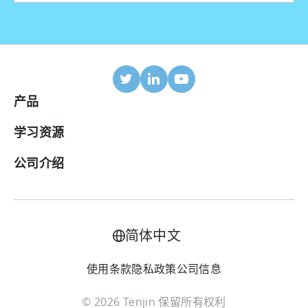
产品
移动归因
学习资源
合作伙伴
博客
公司介绍
ROI 面板
帮助中心
关于我们
广告变现套件
案例研究
加入我们
简体中文
LTV预测
行业报告
联系我们
使用条款
隐私政策
公司信息
全渠道成本汇总
术语表
价格方案
© 2026 Tenjin 保留所有权利