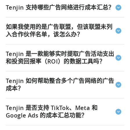
程。
在 Tenjin 中，只需 2 分钟即可设置一个用于成本汇总的
Tenjin 支持哪些广告网络进行成本汇总？
新渠道。
Tenjin 通过 API 和回传原生连接所有主要广告
网络。大多数集成都支持即插即用，而且我们每周都会
Tenjin 目前支持 1000+ 个广告网络。我们每周都会进行
新增合作伙伴。
如果我使用的是广告联盟，但该联盟未列
更新，与您共同成长。.
正因如此，Tenjin 会通过一个统一的 API 和仪表盘，自
入合作伙伴名单，该怎么办？
动提取、规范化处理并提供您所有的成本数据。您将减
少处理数据的时间，从而有更多时间专注于真正重要的
您可以在
此处
查看完整列表。
别担心！您可以申请新增来源，我们通常会在几天内将
事情：优化您的广告活动。.
Tenjin 是一款能够实时提取广告活动支出
其添加进来。.
和投资回报率（ROI）的数据工具吗？
是的。
Tenjin 会持续从您所有已连接的广告网络中提取
Tenjin 如何帮助整合多个广告网络的广告
广告支出数据，并将其呈现在一个统一的仪表盘中。 您
无需再等待延迟发布的平台报告，即可实时掌握广告系
成本？
列表现，从而让您的团队能够更快采取行动，并充满信
心地进行优化。
Tenjin 的开发正是为了实现这一目标。
我们会自动从每
Tenjin 是否支持 TikTok、Meta 和
个连接的网络中提取成本数据，将其标准化为统一格
式，并通过单一的 API 和仪表盘进行交付。您无需再在
Google Ads 的成本汇总功能？
不同平台之间来回切换，也不必再为处理电子表格而烦
恼。 所有数据都集中在一个地方，随时可用。
当然。
Tenjin 支持 TikTok、Meta 和 Google Ads，以