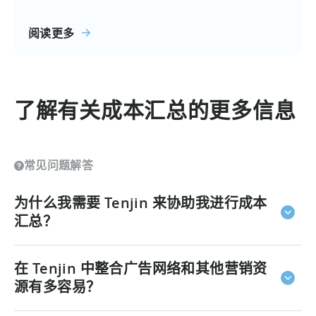
阅读更多
了解有关成本汇总的更多信息
常见问题解答
为什么我需要 Tenjin 来协助我进行成本
汇总？
您需要 Tenjin 来生成广告支出报告，因为没有两个广告
在 Tenjin 中整合广告网络和其他营销资
网络会以完全相同的方式报告广告成本。
不同平台采用
的指标各不相同，导致报告延迟。它们独特的 API 实现
源有多容易？
使得数据核对变得困难，而这些延迟可能会拖慢优化进