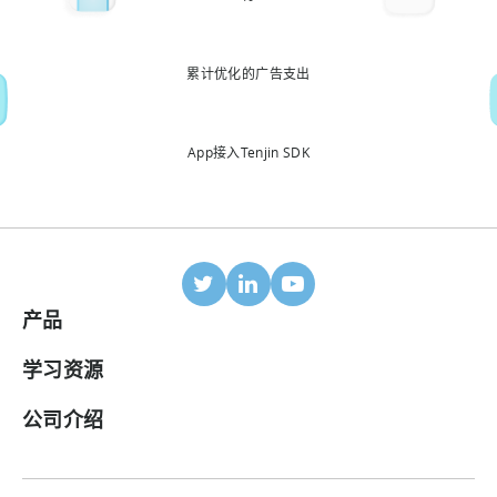
累计优化的广告支出
App接入Tenjin SDK
产品
移动归因
学习资源
合作伙伴
博客
公司介绍
ROI 面板
帮助中心
关于我们