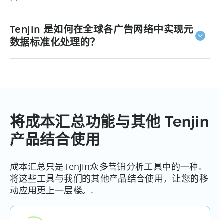
没错，Tenjin 的设计初衷就是与您共同成长。
初创企业
Tenjin 是如何在全球各广告网络中实现元
的用户获取团队可以使用与大型工作室相同的成本汇总
基础设施，而无需为额外功能支付过高费用。这是一个
数据标准化处理的？
智能且可扩展的基础架构，在您的营销活动和团队不断
扩展的同时，仍能确保成本处于可控范围。
每个广告网络都有其独特的命名规范、指标定义和数据
结构。Tenjin 会自动处理所有这些内容。 我们
将来自每
个连接数据源的元数据规范化为标准化格式，
因此，无
论您的广告活动在世界哪个地区投放，您都可以对不同
广告网络的绩效进行同等条件下的比较。
将成本汇总功能与其他 Tenjin
产品结合使用
成本汇总只是Tenjin众多营销分析工具中的一种。
将这些工具与我们的其他产品结合使用，让您的移
动应用更上一层楼。.