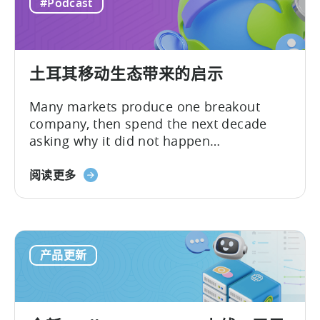
#Podcast
Mobidictum, on Tenjin ROI 101. Turkish...
土耳其移动生态带来的启示
Many markets produce one breakout
company, then spend the next decade
asking why it did not happen
again.Türkiye’s mobile gaming ecosystem
followed a different path. It produced a
阅读更多
first generation of successful founders,
then a second, and now a third. As
Batuhan Avucan, founder of Mobidictum,
explained during a recent episode of
产品更新
Tenjin ROI 101:...