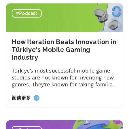
#Podcast
How Iteration Beats Innovation in
Türkiye's Mobile Gaming
Industry
Türkiye’s most successful mobile game
studios are not known for inventing new
genres. They’re known for taking familiar
formats and executing them
exceptionally well. That was one of the
阅读更多
strongest themes from a recent
conversation between Tenjin Country
Manager and Account Executive Tabarak
Paracha and Batuhan Avucan, founder of