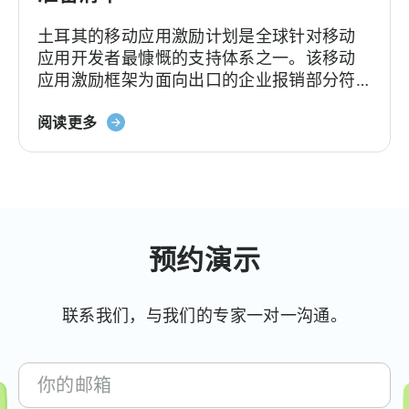
土耳其的移动应用激励计划是全球针对移动
应用开发者最慷慨的支持体系之一。该移动
应用激励框架为面向出口的企业报销部分符
合条件的广告费、平台佣金、软件费用及市
场准入费用，具体支持力度和上限因类别及
阅读更多
项目轨道而异。[1][4][5][6] 对于合适的…….
预约演示
联系我们，与我们的专家一对一沟通。