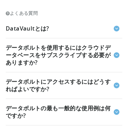
よくある質問
DataVaultとは?
Tenjinのデータボルトは、AWS Redshift上でホストさ
データボルトを使用するにはクラウドデ
れるサービスとしてのデータウェアハウスです。 デー
タボルトを使用すると、ユーザーは幅広いユースケー
ータベースをサブスクライブする必要が
スに変換できる生の詳細なデータにアクセスできるよ
ありますか?
うになります。詳細は
こちら
から。
いいえ、AWS Redshiftでホストされるサービスとして
データボルトにアクセスするにはどうす
データウェアハウスを提供できます。
ればよいですか?
DataVaultのご利用を開始するには、
データボルトの最も一般的な使用例は何
support@tenjin.comまでお問い合わせください。既に
Tenjinをご利用の場合は、担当のアカウントエグゼクテ
ですか?
ィブまでお問い合わせください。