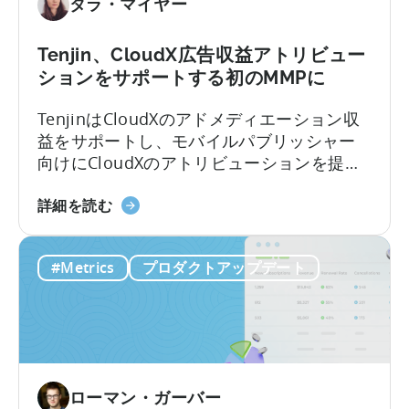
タラ・マイヤー
要
ン
な
グ
も
に
Tenjin、CloudX広告収益アトリビュー
の
お
ションをサポートする初のMMPに
い
TenjinはCloudXのアドメディエーション収
て
益をサポートし、モバイルパブリッシャー
OpenClaw
向けにCloudXのアトリビューションを提供
と
する初のモバイル計測パートナー（MMP）
AI
Tenjin
となりました。
詳細を読む
を
は、
活
CloudX
用
#Metrics
プロダクトアップデート
の
し
広
た
告
自
収
動
益
コ
ア
ン
ローマン・ガーバー
ト
テ