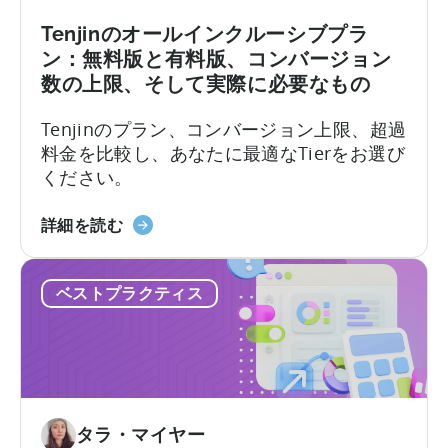
and
Fraud
Tenjinのオールインクルーシブプラ
Filters
ン：無料版と有料版、コンバージョン
Without
数の上限、そして実際に必要なもの
Leaving
Your
Tenjinのプラン、コンバージョン上限、超過
AI
料金を比較し、あなたに最適なTierをお選び
Assistant
ください。
天
詳細を読む
神
の
ベストプラクティス
オ
ー
ル
イ
ン
ク
タラ・マイヤー
ル