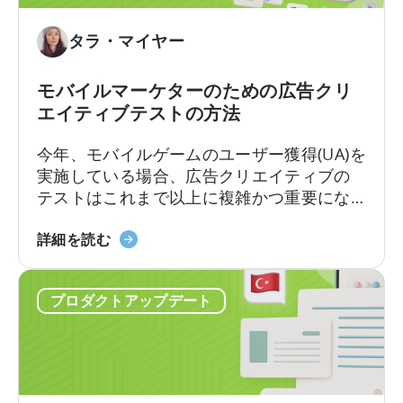
ッ
プ
タラ・マイヤー
の
収
モバイルマーケターのための広告クリ
益
エイティブテストの方法
と
モ
今年、モバイルゲームのユーザー獲得(UA)を
バ
実施している場合、広告クリエイティブの
イ
テストはこれまで以上に複雑かつ重要にな
ル
っています。クリエイティブ競争は現実の
マ
モ
ものとなっています。新たな課題は、十分
詳細を読む
ー
バ
な数のクリエイティブを制作することでは
ケ
イ
なく、それらを適切にテストし、最良のも
テ
プロダクトアップデート
ル
のを選別できるかどうかです。最近の…
ィ
マ
ン
ー
グ
ケ
分
タ