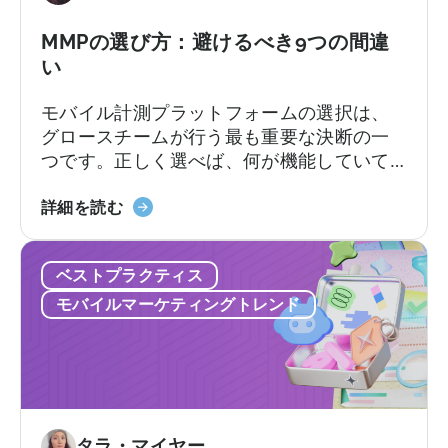
ー
シ
MMPの選び方：避けるべき9つの間違
ブ
い
プ
モバイル計測プラットフォームの選択は、
ラ
グロースチームが行う最も重要な決断の一
ン
つです。正しく選べば、何が機能していて
に
何が機能していないのか、次にどこに予算
つ
「MMP
を配分すべきかが明確になります。しか
詳細を読む
い
の
し、間違った選択をすると、チーム全員が
て：
選
使いこなせないプラットフォームに料金を
無
ベストプラクティス
び
支払ったり、来るはずのないサポートを待
料
方：
ち続けることになります。契約後、あちこ
プ
モバイルマーケティングトレンド
避
ちで予期せぬコストが発生するかもしれま
ラ
け
せん。
ン
る
と
べ
有
き
料
9
タラ・マイヤー
プ