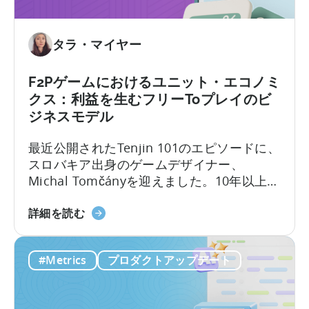
イ
施
ル
方
ア
タラ・マイヤー
法
プ
に
リ
つ
F2Pゲームにおけるユニット・エコノミ
政
い
クス：利益を生むフリーToプレイのビ
府
て
ジネスモデル
奨
励
最近公開されたTenjin 101のエピソードに、
プ
スロバキア出身のゲームデザイナー、
ロ
Michal Tomčányを迎えました。10年以上に
グ
わたりF2P（Free-to-Play）ゲームの開発に
ラ
「F2P
携わってきた彼が、モバイルゲーム業界で
詳細を読む
ム
ゲ
最も重要でありながら誤解されがちな概念
の
ー
の一つ、
「ユニット・エコノミクス（単位
対
#Metrics
プロダクトアップデート
ム
経済）」
について、わかりやすく解説して
象
の
くださいました。
と
ユ