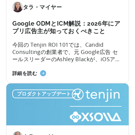
て
ク
タラ・マイヤー
リ
プ
Google ODMとICM解説：2026年にア
シ
プリ広告主が知っておくべきこと
ョ
ン
今回の Tenjin ROI 101では、Candid
収
Consultingの創業者で、元 Google広告 セ
益
ールスリーダーのAshley Blackが、iOSアプ
の
リ広告で最も誤解されがちな用語のいくつ
キ
「Google
かを解説します。Google社内で約10年、そ
詳細を読む
ャ
の
のうち6年はアプリ広告セールスチームを率
ン
ODM
いた経験を持つAshleyは、なかなか得難い
ペ
プロダクトアップデート
と
視点を共有します。彼女はこれらのプロダ
ー
ICM
クトがどのように構築されたか、そしてそ
ン
に
れらが実際の世界でどのように機能するか
レ
つ
を知っているのです。
ベ
い
ル
て：