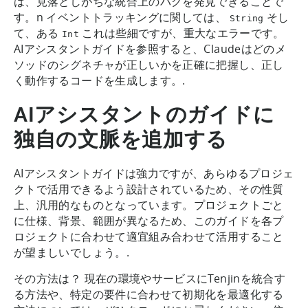
は、見落としがちな統合上のバグを発見できることで
す。n イベントトラッキングに関しては、
そし
String
て、ある
これは些細ですが、重大なエラーです。
Int
AIアシスタントガイドを参照すると、Claudeはどのメ
ソッドのシグネチャが正しいかを正確に把握し、正し
く動作するコードを生成します。.
AIアシスタントのガイドに
独自の文脈を追加する
AIアシスタントガイドは強力ですが、あらゆるプロジェ
クトで活用できるよう設計されているため、その性質
上、汎用的なものとなっています。プロジェクトごと
に仕様、背景、範囲が異なるため、このガイドを各プ
ロジェクトに合わせて適宜組み合わせて活用すること
が望ましいでしょう。.
その方法は？ 現在の環境やサービスにTenjinを統合す
る方法や、特定の要件に合わせて初期化を最適化する