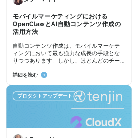
つ
ラ
の
ン、
モバイルマーケティングにおける
間
コ
OpenClawとAI自動コンテンツ作成の
違
ン
活用方法
い」
バ
に
ー
自動コンテンツ作成は、モバイルマーケテ
つ
ジ
ィングにおいて最も強力な成長の手段とな
い
ョ
りつつあります。しかし、ほとんどのチー
て
ン
ムは依然として旧来の方法で行っていま
制
「モ
す。加速し続けるコンテンツサイクルに追
詳細を読む
限、
バ
いつこうとしながら、複数のプラットフォ
そ
イ
ームにわたるコンテンツのアイデア出し、
プロダクトアップデート
し
ル
スクリプト作成、編集、公開を手作業で行
て
マ
っているのです。
実
ー
際
ケ
に
テ
必
ィ