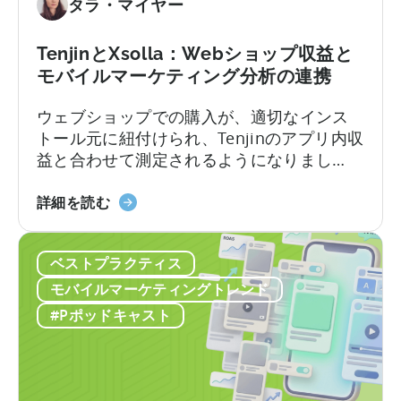
タラ・マイヤー
で
2026
の
年
可
に
TenjinとXsolla：Webショップ収益と
視
ア
モバイルマーケティング分析の連携
化
プ
ウェブショップでの購入が、適切なインス
リ
トール元に紐付けられ、Tenjinのアプリ内収
広
益と合わせて測定されるようになりまし
告
た。これにより、アプリ内とウェブの両方
主
「Tenjin」
におけるプレイヤーの生涯価値(LTV)と広告
詳細を読む
が
と
費用対効果(ROAS)を1か所で完全に把握でき
知
「Xsolla」
ます。ウェブショップの収益がTenjin内で利
っ
ベストプラクティス
に
用可能になりました。予算決定は、適切な
て
つ
情報に基づいてのみ行われます...
お
モバイルマーケティングトレンド
い
く
#Pポッドキャスト
て：
べ
Web
き
シ
こ
ョ
と」