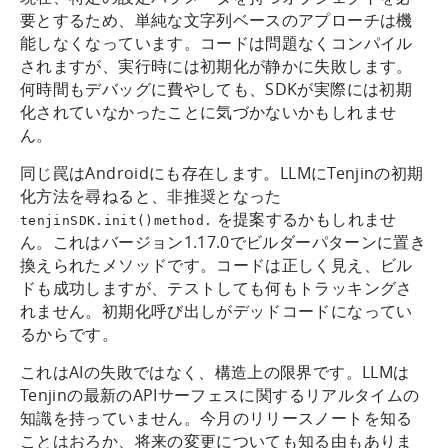
要とするため、単純な文字列ベースのアプローチは機
能しなくなっています。コードは問題なくコンパイル
されますが、実行時には初期化が静かに失敗します。
何時間もデバッグに費やしても、SDKが実際には初期
化されていなかったことに気づかないかもしれませ
ん。
同じ罠はAndroidにも存在します。LLMにTenjinの初期
化方法を尋ねると、非推奨となった
を提案するかもしれませ
tenjinSDK.init()method.
ん。これはバージョン1.17.0でビルダーパターンに置き
換えられたメソッドです。コードは正しく見え、ビル
ドも成功しますが、テストしても何もトラッキングさ
れません。初期化呼び出しがデッドコードになってい
るからです。
これはAIの失敗ではなく、構造上の限界です。LLMは
Tenjinの最新のAPIサーフェスに関するリアルタイムの
知識を持っていません。今月のリリースノートを知る
ことはおろか、将来の変更についても知る由もありま