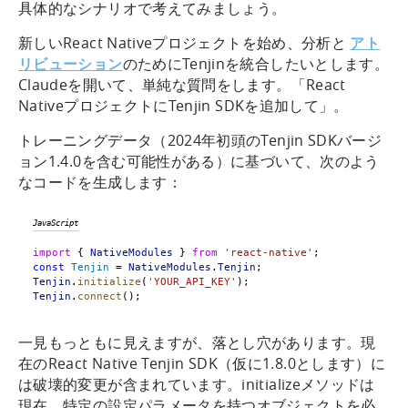
具体的なシナリオで考えてみましょう。
新しいReact Nativeプロジェクトを始め、分析と
アト
リビューション
のためにTenjinを統合したいとします。
Claudeを開いて、単純な質問をします。「React
NativeプロジェクトにTenjin SDKを追加して」。
トレーニングデータ（2024年初頭のTenjin SDKバージ
ョン1.4.0を含む可能性がある）に基づいて、次のよう
なコードを生成します：
JavaScript
import
 { 
NativeModules
 } 
from
'react-native'
;
const
Tenjin
 = 
NativeModules
.
Tenjin
;
Tenjin
.
initialize
(
'YOUR_API_KEY'
);
Tenjin
.
connect
();
一見もっともに見えますが、落とし穴があります。現
在のReact Native Tenjin SDK（仮に1.8.0とします）に
は破壊的変更が含まれています。initializeメソッドは
現在、特定の設定パラメータを持つオブジェクトを必