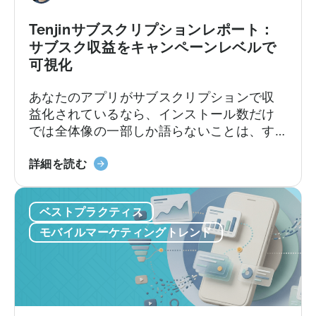
リ
ン
ビ
Tenjinサブスクリプションレポート：
ツ
ュ
作
サブスク収益をキャンペーンレベルで
ー
成
可視化
シ
を
あなたのアプリがサブスクリプションで収
ョ
ど
益化されているなら、インストール数だけ
ン
の
では全体像の一部しか語らないことは、す
に
よ
でにご存知でしょう。トライアル、コンバ
対
う
「Tenjin
ージョン、継続更新、解約のそれぞれが収
応
詳細を読む
に
Subscriptions
益に独自の影響を与えます。それらの点と
し
活
Reporting」
ユーザー獲得(UA)データとを結びつけること
た
用
ベストプラクティス
に
は、これまで複数のソースからデータを引
初
す
つ
き出し、手作業でつなぎ合わせることを意
の
モバイルマーケティングトレンド
る
い
味していました。Tenjinサブスクリプション
MMP
か」
て：
レポートは、これらすべてを、あなたがす
で
に
サ
でに扱っているUAデータと共に、ダッシュ
す
つ
ブ
ボード内に連携いたします。
い
ス