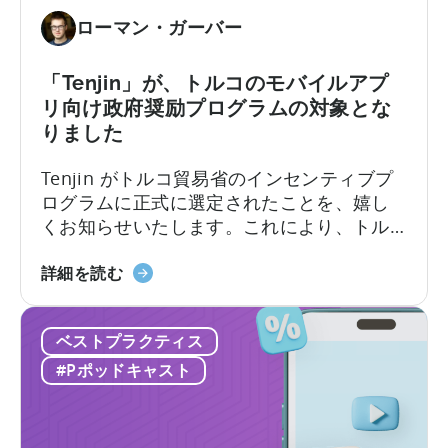
析
ー
の
ローマン・ガーバー
の
統
た
合
め
「Tenjin」が、トルコのモバイルアプ
の
リ向け政府奨励プログラムの対象とな
広
りました
告
Tenjin がトルコ貿易省のインセンティブプ
ク
ログラムに正式に選定されたことを、嬉し
リ
くお知らせいたします。これにより、トル
エ
コに登記された実体を持つゲームおよび非
イ
「Tenjin」
ゲーム分野のスタジオやアプリ企業は、
テ
詳細を読む
が
Tenjin を利用する際に政府からの費用補助
ィ
ト
（返済）の対象となる可能性があります。
ブ
ベストプラクティス
ル
テ
コ
ス
#Pポッドキャスト
の
ト
モ
の
バ
実