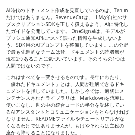
AI時代のドキュメント作成を見直しているのは、Tenjin
だけではありません。RevenueCatは、LLMが自社のサ
ブスクリプションSDKを正しく扱えるよう、AIに特化し
たガイドを公開しています。 OneSignalは、モデルが
プッシュ通知APIについて誤った情報を生成しないよ
う、SDK用のAIプロンプトを整備しています。この分野
で最も先進的なチームは皆、ドキュメントの読者層が
現在2つあることに気づいています。そのうちの1つは
人間ではないのです。.
これはすべてを一変させるものです。長年にわたり、
「優れたドキュメント」とは、人間が理解できるドキ
ュメントを指していました。しかし今では、適切にメ
ンテナンスされたライブラリは、Markdownを流暢に
使いこなし、世の中の統合コードの半分を記述してい
るAIアシスタントとコミュニケーションをとらなければ
なりません。READMEファイルやチュートリアルがな
くなるわけではありませんが、もはやそれらは主役の
座から降りることになりました。.