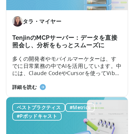
な
ニ
っ
ッ
た
ト
タラ・マイヤー
こ
エ
と
コ
に
ノ
TenjinのMCPサーバー：データを直接
つ
ミ
照会し、分析をもっとスムーズに
い
ク
て
多くの開発者やモバイルマーケターは、す
ス
でに日常業務の中でAIを活用しています。中
に
には、Claude CodeやCursorを使ってVibe
つ
Codingでアプリを作るエンジニアもいるほ
い
Tenjin
どです。しかし、いざデータ分析となると
詳細を読む
て：
の
途端に手間がかかります。モバイルチーム
収
MCP
は、ダッシュボードからスクリーンショッ
益
ベストプラクティス
#Metrics
サ
トや表を切り取ってチャットに貼り付け、
性
ー
点滅するカーソルを待つ…そんな光景がよく
の
#Pポッドキャスト
バ
見られます。
高
ー
い