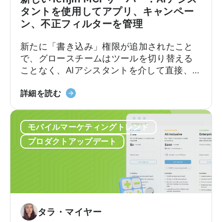
タントを使用してアプリ、キャンペー
ン、不正フィルターを管理
新たに「書き込み」権限が追加されたこと
で、グロースチームはツールを切り替える
ことなく、AIアシスタントを介して直接、キ
ャンペーン、アプリ、コールバック、不正
about
防止フィルターの作成・更新・管理を行え
詳細を読む
the
るようになりました。Tenjinは、同社の
Introducing
Model Context Protocol（MCP）サーバー
モバイルマーケティングトレンド
the
に書き込み機能を導入したことを発表しま
New
した。これにより、AIアシスタントによるア
プロダクトアップデート
Tenjin
クション実行を可能にする初のモバイル計
MCP
測パートナー（MMP）となります。
Server:
Manage
Apps,
Campaigns,
タラ・マイヤー