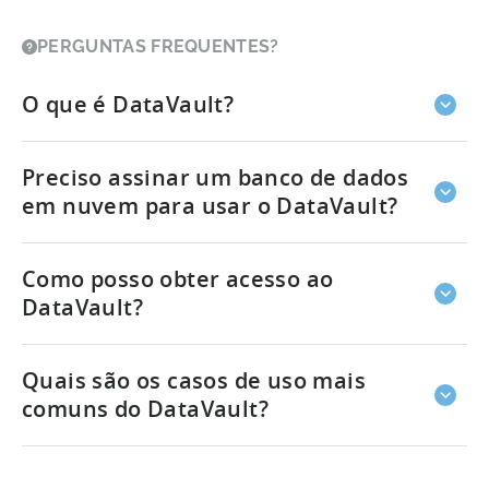
PERGUNTAS FREQUENTES?
O que é DataVault?
O DataVault da Tenjin é um data warehouse como
Preciso assinar um banco de dados
serviço hospedado no AWS Redshift. Com o
DataVault, os usuários têm acesso a dados
em nuvem para usar o DataVault?
granulares brutos que podem ser transformados
em uma ampla gama de casos de uso. Você pode
Não, podemos fornecer o data warehouse como
Como posso obter acesso ao
saber mais sobre ele
aqui
.
um serviço hospedado no AWS Redshift.
DataVault?
Pode começar a utilizar o DataVault contactando-
Quais são os casos de uso mais
nos através do endereço support@tenjin.com. Se já
é um utilizador Tenjin, pode simplesmente
comuns do DataVault?
contactar o seu executivo de conta pessoal.
O DataVault contém todos os dados em nível de
usuário que podem ser usados ??para análises