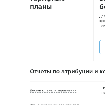
планы
б
Дл
кре
тре
Отчеты по атрибуции и к
Н
Доступ к панели управления
п
Атрибуция на основе кликов и