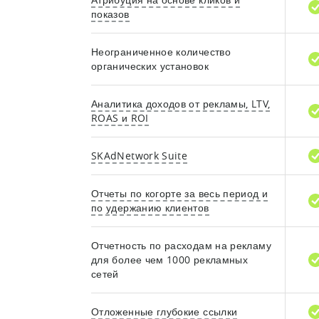
показов
Неограниченное количество
органических установок
Аналитика доходов от рекламы, LTV,
ROAS и ROI
SKAdNetwork Suite
Отчеты по когорте за весь период и
по удержанию клиентов
Отчетность по расходам на рекламу
для более чем 1000 рекламных
сетей
Отложенные глубокие ссылки