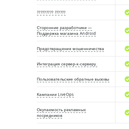
????????? ??????
Сторонние разработчики —
Поддержка магазина Android
Предотвращение мошенничества
Интеграция сервер‑к‑серверу.
Пользовательские обратные вызовы
Кампании LiveOps
Окупаемость рекламных
посредников