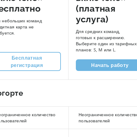
есплатно
(платная
услуга)
я небольших команд
дитная карта не
Для средних команд,
буется.
готовых к расширению.
Выберите один из тарифных
планов: S, M или L.
Бесплатная
регистрация
Начать работу
огорте
еограниченное количество
Неограниченное количеств
ользователей
пользователей