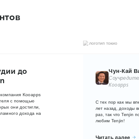
нтов
удии до
Чун-Кай В
Соучредите
in
Kooapps
к компания Kooapps
ателя с помощью
С тех пор как мы вп
торых они достигли,
лет назад, доходы в
кламного дохода на
раз, так что Tenjin
любим Tenjin!
Читать далее