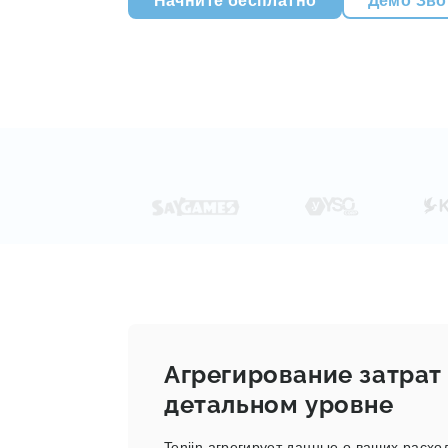
Агрегирование затрат
детальном уровне
Tenjin агрегирует данные о ваших расхо