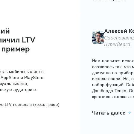
кий
Алексей К
Соосновате
личил LTV
HyperBeard
- пример
Нам нравится испол
сложилось так, что 
тель мобильных игр в
доступно на прибор
AppStore и PlayStore.
использовали. Но, 
зуальных игр,
набор функций. Dat
нскую аудиторию.
Дашборда Tenjin. О
креативных показат
е LTV портфеля (кросс-промо)
Читать далее