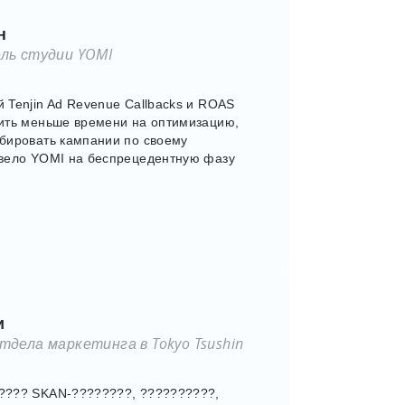
н
ль студии YOMI
 Tenjin Ad Revenue Callbacks и ROAS
ить меньше времени на оптимизацию,
бировать кампании по своему
ывело YOMI на беспрецедентную фазу
и
дела маркетинга в Tokyo Tsushin
???? SKAN-????????, ??????????,