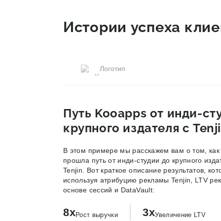
Истории успеха клие
Путь Kooapps от инди-ст
крупного издателя с Tenj
В этом примере мы расскажем вам о том, ка
прошла путь от инди-студии до крупного изд
Tenjin. Вот краткое описание результатов, ко
используя атрибуцию рекламы Tenjin, LTV ре
основе сессий и DataVault:
8x
3x
Рост выручки
Увеличение LTV