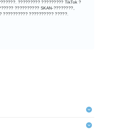
??????. ????????? ????????? TikTok ?
??????? ?????????? SKAN-????????,
? ?????????? ?????????? ?????.
оставляет отчеты о расходах на рекламу
формировании отчетности. Их уникальные