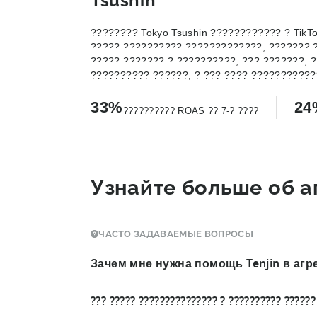
Tsushin
???????? Tokyo Tsushin ???????????? ? TikTok
????? ?????????? ?????????????, ??????? 
????? ??????? ? ??????????, ??? ???????, 
?????????? ??????, ? ??? ???? ???????????
33%
24
?????????? ROAS ?? 7-? ????
Узнайте больше об а
ЧАСТО ЗАДАВАЕМЫЕ ВОПРОСЫ
Зачем мне нужна помощь Tenjin в агр
Tenjin необходим для отчетности по рекл
??? ????? ??????????????? ? ?????????? ??????
одинаковым образом.
Различные платформы
реализации API затрудняют сверку данных, и