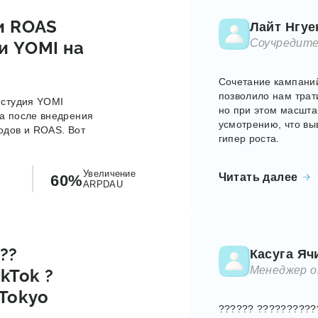
и ROAS
Лайт Нгуе
Соучредите
и YOMI на
Сочетание кампаний
позволило нам трат
 студия YOMI
но при этом масшта
та после внедрения
усмотрению, что в
одов и ROAS. Вот
гипер роста.
Увеличение
Читать далее
60%
ARPDAU
???
Касуга Яч
Менеджер от
ikTok ?
 Tokyo
?????? ??????????