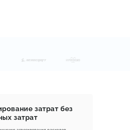
рование затрат без
ных затрат
функцию агрегирования расходов