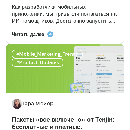
Your
Как разработчики мобильных
AI
приложений, мы привыкли полагаться на
Assistant
ИИ-помощников. Достаточно запустить
Claude, ChatGPT или GitHub Copilot,
«Как
описать, что вы хотите создать, — и
Читать далее
использовать
через несколько секунд у вас уже есть
ИИ-
рабочий код. Но за этим удобством
#Mobile_Marketing_Trends
помощников
скрывается цена: галлюцинации. В чём
для
же проблема? Когда вы просите LLM
#Product_Updates
интеграции
интегрировать мобильный SDK, вы...
с
Tenjin
SDK:
руководство
для
Тара Мейер
разработчиков»
Пакеты «все включено» от Tenjin:
бесплатные и платные,