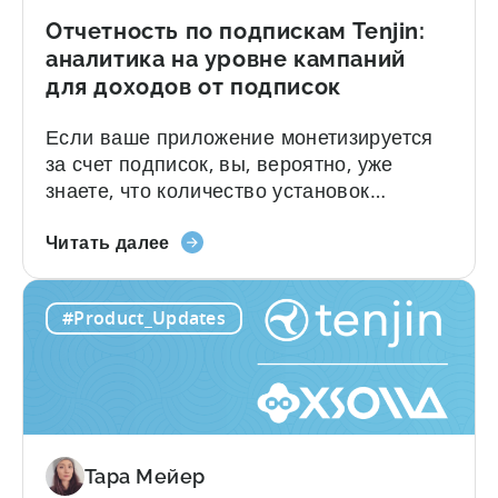
от
рекламы
Отчетность по подпискам Tenjin:
CloudX
аналитика на уровне кампаний
для доходов от подписок
Если ваше приложение монетизируется
за счет подписок, вы, вероятно, уже
знаете, что количество установок
отражает лишь часть общей картины.
О
Пробные периоды, конверсии, продления
Читать далее
отчетности
и отказы — все они по-своему влияют на
по
выручку. Чтобы сопоставить эти данные
#Product_Updates
подпискам
с информацией о привлечении
Tenjin:
пользователей (UA), раньше приходилось
аналитика
собирать информацию из нескольких
на
источников и объединять её вручную.
уровне
Отчёты по подпискам от Tenjin...
кампаний
Тара Мейер
для