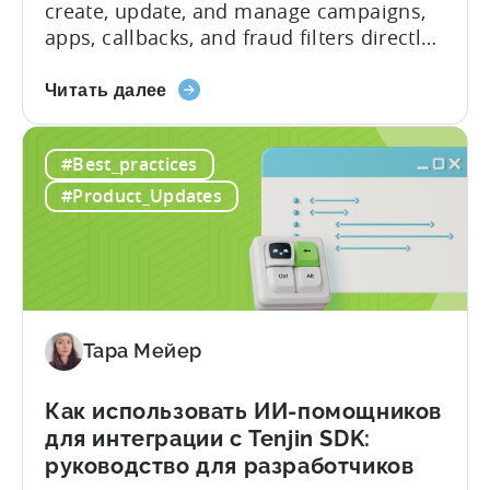
create, update, and manage campaigns,
apps, callbacks, and fraud filters directly
through AI assistants, no switching
about
between tools required. Tenjin has
Читать далее
the
announced the launch of write
Introducing
capabilities for its Model Context
#Best_practices
the
Protocol (MCP) Server, making it the first
New
mobile measurement partner (MMP) to
#Product_Updates
Tenjin
enable AI assistants to take action...
MCP
Server:
Manage
Apps,
Campaigns,
Тара Мейер
and
Fraud
Как использовать ИИ-помощников
Filters
для интеграции с Tenjin SDK:
Without
руководство для разработчиков
Leaving