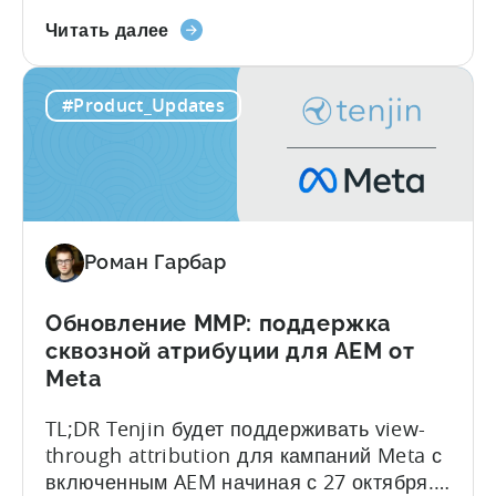
монетизацией? Когда вы монетизируете
О
приложения как через покупки в
Читать далее
прогнозируемом
приложении (IAP), так и через покупки в
LTV
приложении, поведение пользователей
#Product_Updates
для
быстро становится сложным.
гибридной
Стандартные модели LTV не могут
монетизации:
справиться с этим, и большинство метрик
4
pLTV тоже не могут. экономии и
проблемы
глубокого понимания. "Не хватает
решены
инструментов, поддерживающих...
Роман Гарбар
Обновление MMP: поддержка
сквозной атрибуции для AEM от
Meta
TL;DR Tenjin будет поддерживать view-
through attribution для кампаний Meta с
включенным AEM начиная с 27 октября.