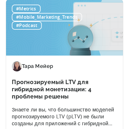
что
традиционного LTV, который опирается
#Metrics
такое
на исторические данные, для полной
прогнозирование
материализации которых может
#Mobile_Marketing_Trends
LTV
потребоваться 30-90 дней,
#Podcast
(pLTV)?
прогнозирование LTV (pLTV) позволяет
получить действенные прогнозы в
течение нескольких часов. Наш pLTV
сочетает в себе...
Тара Мейер
Прогнозируемый LTV для
гибридной монетизации: 4
проблемы решены
Знаете ли вы, что большинство моделей
прогнозируемого LTV (pLTV) не были
созданы для приложений с гибридной