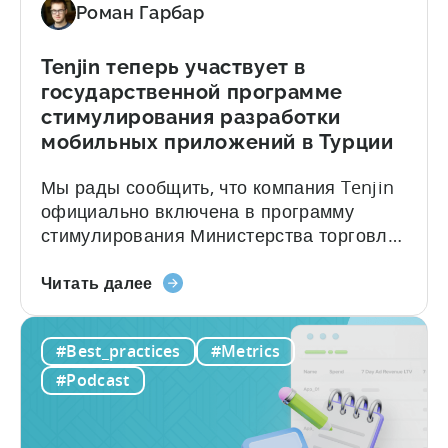
Роман Гарбар
и
мобильного
маркетинга
Tenjin теперь участвует в
государственной программе
стимулирования разработки
мобильных приложений в Турции
Мы рады сообщить, что компания Tenjin
официально включена в программу
стимулирования Министерства торговли
Турции. Студии и компании-разработчики
о
приложений — как в игровой, так и в
Читать далее
том,
неигровой сфере — имеющие
что
зарегистрированное юридическое лицо в
#Best_practices
#Metrics
Tenjin
Турции, теперь могут претендовать на
теперь
государственное возмещение расходов
#Podcast
участвует
при сотрудничестве с Tenjin. Не все
в
инструменты проходят отбор: включение