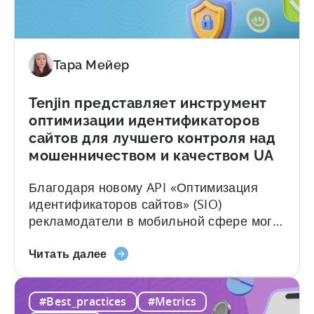
в
покупок в приложениях, или IAA и IAP, и
атрибуции
умении эффективно их использовать. ...
рекламных
доходов
Тара Мейер
Tenjin представляет инструмент
оптимизации идентификаторов
сайтов для лучшего контроля над
мошенничеством и качеством UA
Благодаря новому API «Оптимизация
идентификаторов сайтов» (SIO)
рекламодатели в мобильной сфере могут
проактивно блокировать
О
малоэффективные идентификаторы
Читать далее
компании
сайтов на стороне MMP — это первая в
Tenjin
отрасли такая возможность. Tenjin
#Best_practices
#Metrics
представляет
стремится помогать рекламодателям