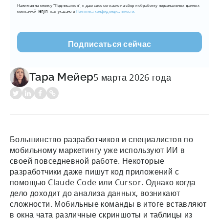
Нажимая на кнопку "Подписаться", я даю свое согласие на сбор и обработку персональных данных
mail
компанией Tenjin, как указано в
Политика конфиденциальности.
(???????????)
Тара Мейер
5 марта 2026 года
Большинство разработчиков и специалистов по
мобильному маркетингу уже используют ИИ в
своей повседневной работе. Некоторые
разработчики даже пишут код приложений с
помощью Claude Code или Cursor. Однако когда
дело доходит до анализа данных, возникают
сложности. Мобильные команды в итоге вставляют
в окна чата различные скриншоты и таблицы из