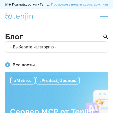
🔥 Полный доступ к Tenjin за $200/месяц - все функции, без дополнений, отмена в любое время.
Посмотреть цены и характеристики
Блог
- Выберите категорию -
Все посты
#Metrics
#Product_Updates
Сервер MCP от Tenjin: