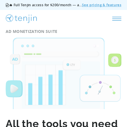
🔥 Full Tenjin access for $200/month — all features, no add‑ons, cancel anytime.
See pricing & features
AD MONETIZATION SUITE
All the tools you need