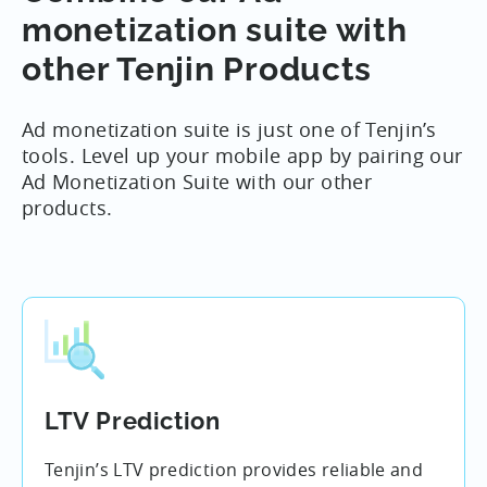
success using aggregate-based LTV.
revenue to assign to each source channel.
monetization suite with
other Tenjin Products
Check out our documentation for more details,
with an included example
here
.
Ad monetization suite is just one of Tenjin’s
tools. Level up your mobile app by pairing our
Ad Monetization Suite with our other
products.
LTV Prediction
Tenjin’s LTV prediction provides reliable and