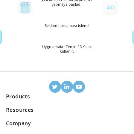
yapmaya başladı.
Reklam harcaması işlendi
Uygulamalar Tenjin SDK'sını
kullanır.
Products
Mobile Attribution
Resources
Integrated partners
Blog
Company