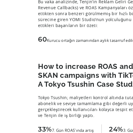
Bu vaka analizinde, Tenjin’in Reklam Geliri Ger
Revenue Callbacks) ve ROAS Kampanyaları öze
ettikten sonra benzeri görülmemiş bir hızlı 
sürecine giren YOMI Studio’nun yolculuğunu e
ettikleri başarıların bir özeti:
60
Kurucu ortağın zamanından aylık tasarruf edil
How to increase ROAS and
SKAN campaigns with TikTo
A Tokyo Tsushin Case Stud
Tokyo Tsushin; maliyetleri kontrol altında tut
abonelik ve seviye tamamlama gibi değerli uy
gerçekleştirecek kullanıcıları kolayca tespit 
ve Tenjin ile iş birliği yaptı.
33%
24%
7. Gün ROAS'ında artış
3. Gü