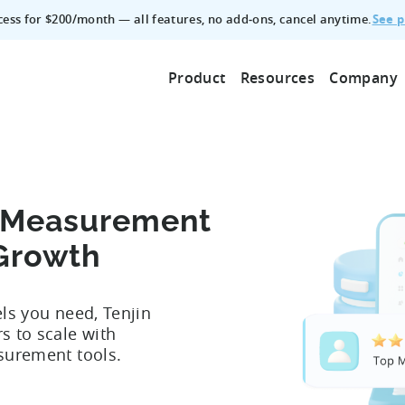
See p
ccess for $200/month — all features, no add‑ons, cancel anytime.
Product
Resources
Company
e Measurement
 Growth
els you need, Tenjin
 to scale with
asurement tools.