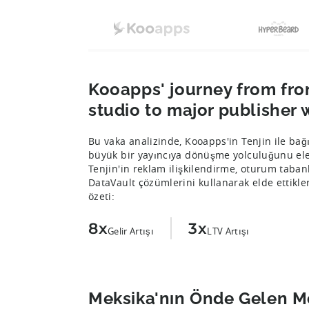
Kooapps' journey from fro
studio to major publisher w
Bu vaka analizinde, Kooapps'in Tenjin ile ba
büyük bir yayıncıya dönüşme yolculuğunu ele 
Tenjin'in reklam ilişkilendirme, oturum tabanl
DataVault çözümlerini kullanarak elde ettikler
özeti:
8x
3x
Gelir Artışı
LTV Artışı
Meksika'nın Önde Gelen M