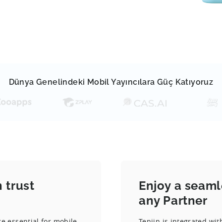
Dünya Genelindeki Mobil Yayıncılara Güç Katıyoruz
 trust
Enjoy a seaml
any Partner
re essential for mobile
Tenjin is integrated wi