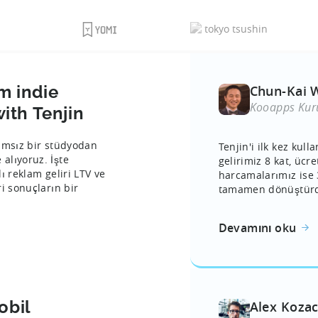
m indie
Chun-Kai 
Kooapps Kuru
ith Tenjin
ğımsız bir stüdyodan
Tenjin'i ilk kez kul
alıyoruz. İşte
gelirimiz 8 kat, ücre
ı reklam geliri LTV ve
harcamalarımız ise 3
i sonuçların bir
tamamen dönüştürdü.
Devamını oku
obil
Alex Koza