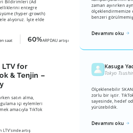
i Bildirimleri (Ad
zaman ayırırken ay
lliklerini entegre
ölçeklendirmemize o
büyüme (hyper-growth)
benzeri görülmemiş 
le alıyoruz. İşte elde
Devamını oku
60%
en saat
ARPDAU artışı
 LTV for
Kasuga Ya
Tokyo Tsush
k & Tenjin –
y
Ölçeklenebilir SKAN
zorlu bir iştir. TikT
arken satın alma,
sayesinde, hedef od
gulama içi eylemleri
yürütebildik.
etmek amacıyla TikTok
Devamını oku
n LTV'sinde artış