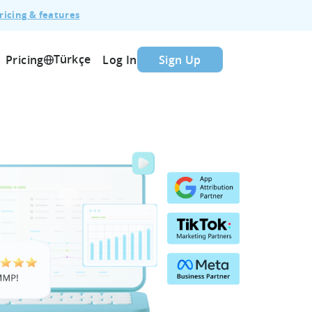
ricing & features
Türkçe
Pricing
Log In
Sign Up