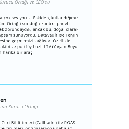
urucu Ortağı ve CEO'su
ı çok seviyoruz. Eskiden, kullandığımız
üm Ortağı) sunduğu kontrol paneli
ek zorundaydık; ancak bu, doğal olarak
 kapsam sunuyordu. DataVault ise Tenjin
esine geçmemizi sağlıyor. Özellikle
takibi ve portföy bazlı LTV (Yaşam Boyu
n harika bir araç.
yen
nun Kurucu Ortağı
 Geri Bildirimleri (Callbacks) ile ROAS
leştirilmesi, optimizasyona daha az