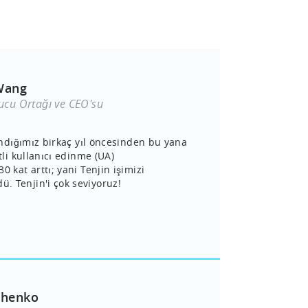
Wang
cu Ortağı ve CEO'su
landığımız birkaç yıl öncesinden bu yana
tli kullanıcı edinme (UA)
0 kat arttı; yani Tenjin işimizi
 Tenjin'i çok seviyoruz!
chenko