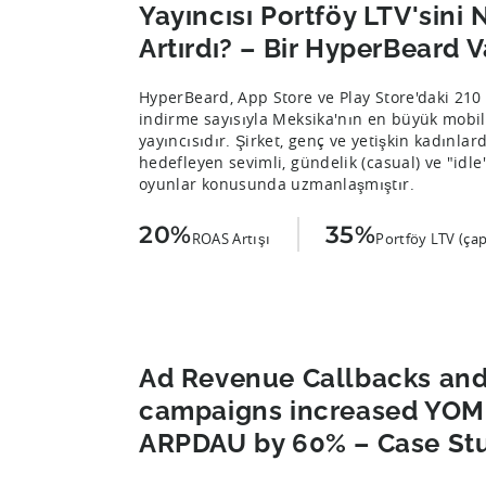
Yayıncısı Portföy LTV'sini 
Artırdı? – Bir HyperBeard V
HyperBeard, App Store ve Play Store'daki 210
indirme sayısıyla Meksika'nın en büyük mobil 
yayıncısıdır. Şirket, genç ve yetişkin kadınlar
hedefleyen sevimli, gündelik (casual) ve "idl
oyunlar konusunda uzmanlaşmıştır.
20%
35%
ROAS Artışı
Portföy LTV (çap
Ad Revenue Callbacks an
campaigns increased YOMI
ARPDAU by 60% – Case St