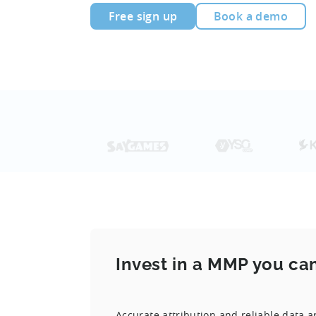
Free sign up
Book a demo
Invest in a MMP you can
Accurate attribution and reliable data a