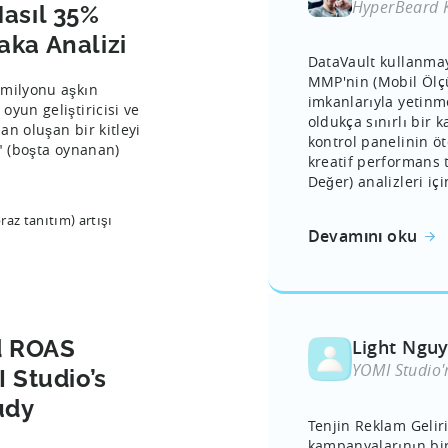
HyperBeard K
Nasıl 35%
aka Analizi
DataVault kullanmay
MMP'nin (Mobil Ölç
 milyonu aşkın
imkanlarıyla yetinm
oyun geliştiricisi ve
oldukça sınırlı bir
dan oluşan bir kitleyi
kontrol panelinin öt
e" (boşta oynanan)
kreatif performans 
Değer) analizleri içi
raz tanıtım) artışı
Devamını oku
d ROAS
Light Ngu
YOMI Studio'
 Studio’s
udy
Tenjin Reklam Geliri
kampanyalarının bir