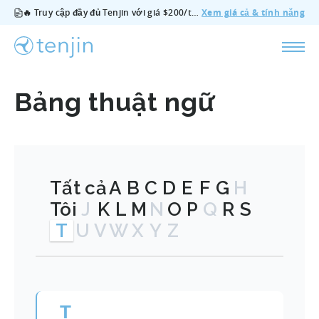
🔥 Truy cập đầy đủ Tenjin với giá $200/tháng — bao gồm tất cả tính năng, không cần gói bổ sung, hủy bất cứ lúc nào.
Xem giá cả & tính năng
Bảng thuật ngữ
Tất cả
A
B
C
D
E
F
G
H
Tôi
J
K
L
M
N
O
P
Q
R
S
T
U
V
W
X
Y
Z
T