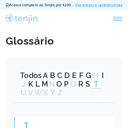
Acesso completo ao Tenjin por $200/mês - todas as funcionalidades, sem suplementos, cancelar em qualquer altura.
Ver preços e caraterísticas
Glossário
Todos
A
B
C
D
E
F
G
H
I
J
K
L
M
N
O
P
Q
R
S
T
U
V
W
X
Y
Z
T