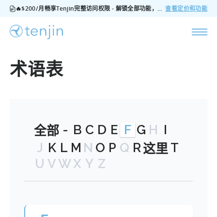
🔥$200/月畅享Tenjin完整访问权限 - 解锁全部功能，无隐藏费用，随时可取消
查看定价和功能
术语表
-
B
C
D
E
F
G
H
I
全部
J
K
L
M
N
O
P
Q
R
T
这里
U
V
W
X
Y
Z