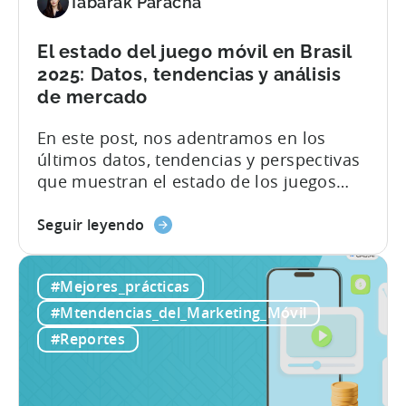
Tabarak Paracha
en
2025
El estado del juego móvil en Brasil
2025: Datos, tendencias y análisis
de mercado
En este post, nos adentramos en los
últimos datos, tendencias y perspectivas
que muestran el estado de los juegos
móviles en Brasil en 2025. Basándonos
sobre
en informes exclusivos del sector y en
Seguir leyendo
el
las opiniones de un destacado experto
Estado
local, exploraremos los factores que
#Mejores_prácticas
del
impulsan este notable crecimiento y las
juego
características únicas del mercado
#Mtendencias_del_Marketing_Móvil
móvil
brasileño del juego. El estado de...
#Reportes
en
Brasil
2025: