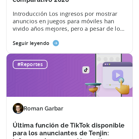
Introducción Los ingresos por mostrar
anuncios en juegos para móviles han
vivido años mejores, pero a pesar de los
retos, las oportunidades de ingresos
Acerca
publicitarios siguen siendo sólidas. Cada
Seguir leyendo
de
vez son más los editores de juegos que
la
adoptan la "monetización híbrida", una
#Reportes
monetización
mezcla de publicidad dentro de la
publicitaria
aplicación (IAA) y compras dentro de la
en
aplicación (IAP). Aunque los expertos
los
siguen debatiendo sobre la proporción
juegos
realista de...
para
Roman Garbar
móviles:
Informe
comparativo
Última función de TikTok disponible
2026
para los anunciantes de Tenjin: