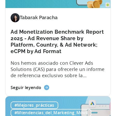
Datos,
tendencias
y
Tabarak Paracha
análisis
de
Ad Monetization Benchmark Report
mercado
2025 - Ad Revenue Share by
Platform, Country, & Ad Network;
eCPM by Ad Format
Nos hemos asociado con Clever Ads
Solutions (CAS) para ofrecerle un informe
de referencia exclusivo sobre la
monetización de la publicidad en los
sobre
juegos para móviles. Los ingresos por
Seguir leyendo
el
mostrar anuncios en juegos para móviles
informe
han vivido años mejores, pero a pesar de
#Mejores_prácticas
Ad
los retos, las oportunidades de ingresos
Monetization
publicitarios siguen siendo sólidas. Cada
#Mtendencias_del_Marketing_Móvil