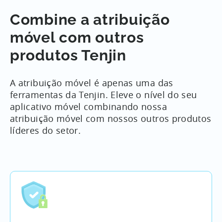
atualizações mais recentes do SKAdnetwork. Você
Combine a atribuição
pode ler mais sobre isso
aqui
.
móvel com outros
produtos Tenjin
A atribuição móvel é apenas uma das
ferramentas da Tenjin. Eleve o nível do seu
aplicativo móvel combinando nossa
atribuição móvel com nossos outros produtos
líderes do setor.