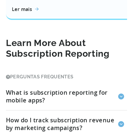
Ler mais
Learn More About
Subscription Reporting
PERGUNTAS FREQUENTES
What is subscription reporting for
mobile apps?
Subscription reporting involves monitoring each
How do I track subscription revenue
phase of the user lifecycle, from initial trials and
conversions to ongoing renewals and cancellations.
by marketing campaigns?