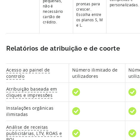
pequenas,
prontas para
personalizadas.
não é
crescer.
necessário
Escolha entre
cartão de
os planos S, M
crédito.
e L.
Relatórios de atribuição e de coorte
Acesso ao painel de
Número ilimitado de
Núme
controlo
utilizadores
utili
Atribuição baseada em
cliques e impressões
Instalações orgânicas
ilimitadas
Análise de receitas
publicitárias, LTV, ROAS e
ROI