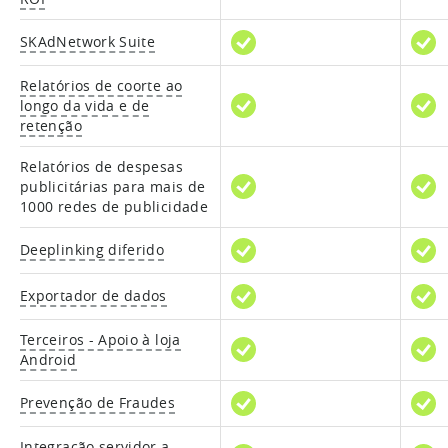
SKAdNetwork Suite
Relatórios de coorte ao
longo da vida e de
retenção
Relatórios de despesas
publicitárias para mais de
1000 redes de publicidade
Deeplinking diferido
Exportador de dados
Terceiros - Apoio à loja
Android
Prevenção de Fraudes
Integração servidor a