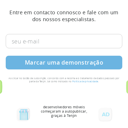
efectuadas por campanhas de marketing pago ou
de aquisição de utilizadores. As instalações de
Entre em contacto connosco e fale com um
fontes orgânicas, como ASO, não são consideradas
dos nossos especialistas.
conversões. A Tenjin não limita nem cobra por
instalações orgânicas.
seu
e-
mail
Ao clicar no botão de subscrição, concordo com a recolha e o tratamento de dados pessoais por
parte da Tenjin, tal como indicado no
Política de privacidade
.
desenvolvedores móveis
começaram a autopublicar,
graças à Tenjin