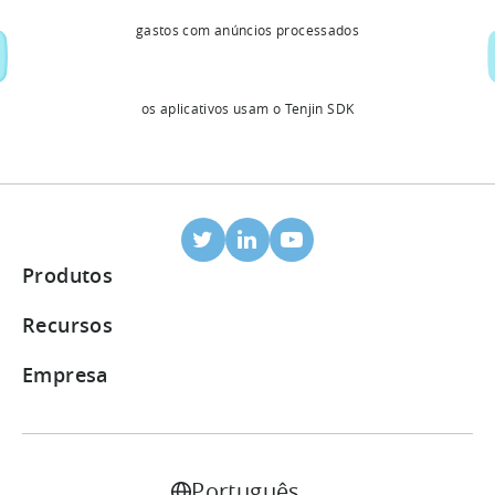
gastos com anúncios processados
os aplicativos usam o Tenjin SDK
Produtos
Atribuição Móvel
Recursos
Parceiros integrados
Blogue
Empresa
Painel de ROI
Central de Ajuda
Sobre nós
Pacote de monetização de anúncios
Estudos de caso
Carreiras
Português