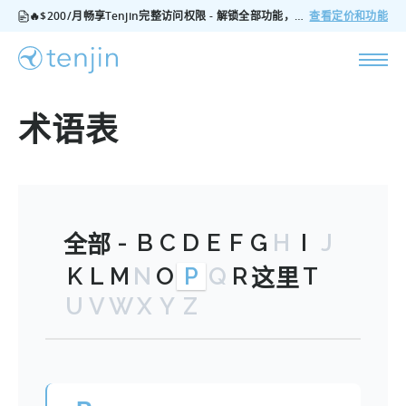
🔥$200/月畅享Tenjin完整访问权限 - 解锁全部功能，无隐藏费用，随时可取消
查看定价和功能
术语表
-
B
C
D
E
F
G
H
I
J
全部
K
L
M
N
O
P
Q
R
T
这里
U
V
W
X
Y
Z