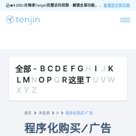
🔥$200/月畅享Tenjin完整访问权限 - 解锁全部功能，无隐藏费用，随时可取消
查看定价和功能
-
B
C
D
E
F
G
H
I
J
K
全部
L
M
N
O
P
Q
R
T
U
V
W
这里
X
Y
Z
首页
术语表
P
程序化购买/广告
程序化购买/广告