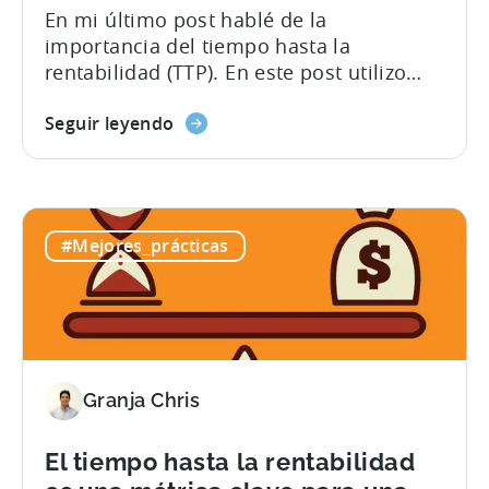
En mi último post hablé de la
importancia del tiempo hasta la
rentabilidad (TTP). En este post utilizo
dos escenarios discretos que ilustran
cómo el TTP afecta al crecimiento total
Seguir leyendo
de usuarios en tu app durante un
periodo de tiempo. Supongamos que
tienes un presupuesto inicial de $1.000
con el IPC medio para adquirir un
#Mejores_prácticas
usuario fijado...
Granja Chris
El tiempo hasta la rentabilidad