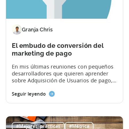
Granja Chris
El embudo de conversión del
marketing de pago
En mis últimas reuniones con pequeños
desarrolladores que quieren aprender
sobre Adquisición de Usuarios de pago,
hemos hablado del embudo de
conversión del marketing de pago.
Seguir leyendo
Parece un concepto sencillo al principio,
pero cuando los profesionales del
marketing empiezan a comprar
instalaciones es probablemente el
#Mejores_prácticas
#Métrica
concepto más importante que hay que