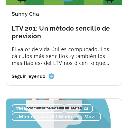
Sunny Cha
LTV 201: Un método sencillo de
previsión
El valor de vida útil es complicado. Los
cálculos más sencillos -y también los
más fiables- del LTV nos dicen lo que
ocurrió en el pasado: el segmento X ganó
Y dólares por usuario. En un mundo
Seguir leyendo
perfecto, eso sería suficiente. Pero
normalmente, querrá conocer el futuro, y
eso significa construir un modelo más
complejo. "Complejo" puede significar
#Mejores_prácticas
#Métrica
mucho...
#Mtendencias_del_Marketing_Móvil