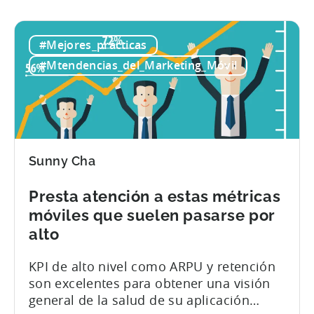
compilación de las creatividades hasta la
interpretación de los análisis para
convertirlos en información práctica,
#Mejores_prácticas
para tener éxito hay que hacerlo todo
#Mtendencias_del_Marketing_Móvil
bien. Hemos elaborado una lista de siete
consejos...
Sunny Cha
Presta atención a estas métricas
móviles que suelen pasarse por
alto
KPI de alto nivel como ARPU y retención
son excelentes para obtener una visión
general de la salud de su aplicación