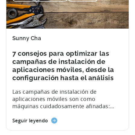
entender. Aquí hay una diapositiva que
resume el...
Sunny Cha
7 consejos para optimizar las
campañas de instalación de
aplicaciones móviles, desde la
configuración hasta el análisis
Las campañas de instalación de
aplicaciones móviles son como
máquinas cuidadosamente afinadas:
cada pieza necesita optimización para
evitar una explosión (en su presupuesto
Seguir leyendo
publicitario, por supuesto). Desde la