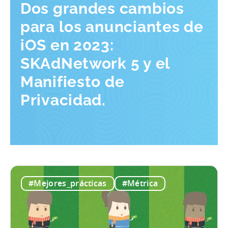
Dos grandes cambios
para los anunciantes de
iOS en 2023:
SKAdNetwork 5 y el
Manifiesto de
Privacidad.
#Mejores_prácticas
#Métrica