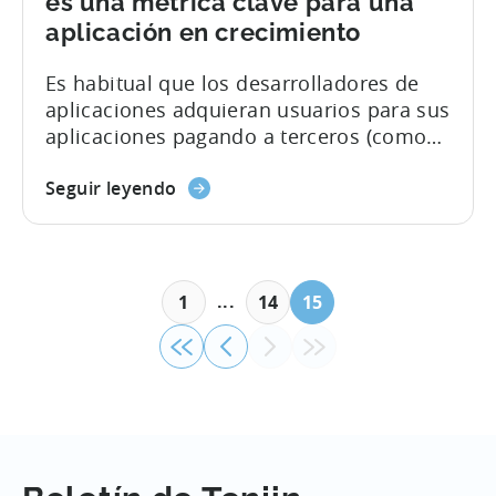
es una métrica clave para una
aplicación en crecimiento
Es habitual que los desarrolladores de
aplicaciones adquieran usuarios para sus
aplicaciones pagando a terceros (como
redes publicitarias). Pagar por usuarios
es una inversión. Para medir el éxito de
Seguir leyendo
una inversión, un desarrollador de
aplicaciones necesita controlar la rapidez
con la que puede recuperar el dinero
invertido. El tiempo hasta la rentabilidad
...
1
14
15
(TTP), también conocido como...