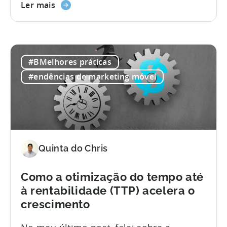
resumo executivo, os desenvolvedores
Ler mais
encarregados de mover a agulha todos
os dias sabem o valor de ir mais fundo.
Reunimos uma lista de alguns KPIs
valiosos e negligenciados que estão a...
#BMelhores práticas
#endências de marketing móvel
Quinta do Chris
Como a otimização do tempo até
à rentabilidade (TTP) acelera o
crescimento