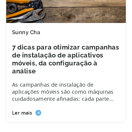
Sunny Cha
7 dicas para otimizar campanhas
de instalação de aplicativos
móveis, da configuração à
análise
As campanhas de instalação de
aplicações móveis são como máquinas
cuidadosamente afinadas: cada parte
precisa de ser optimizada para evitar
uma explosão (no seu orçamento de
Ler mais
publicidade, claro). Desde a compilação
dos criativos até à interpretação das