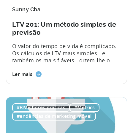
Sunny Cha
LTV 201: Um método simples de
previsão
O valor do tempo de vida é complicado.
Os cálculos de LTV mais simples - e
também os mais fiáveis - dizem-lhe o
que aconteceu no passado: o segmento X
ganhou Y dólares por utilizador. Num
Ler mais
mundo perfeito, isso seria suficiente.
Mas, normalmente, é necessário
conhecer o futuro, o que significa criar
um modelo mais complexo. "Complexo"
#BMelhores práticas
#Metrics
pode significar muita coisa...
#endências de marketing móvel