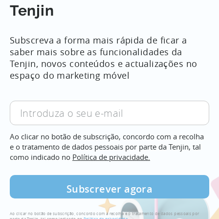
Tenjin
Subscreva a forma mais rápida de ficar a
saber mais sobre as funcionalidades da
Tenjin, novos conteúdos e actualizações no
espaço do marketing móvel
Introduza
o
seu
Ao clicar no botão de subscrição, concordo com a recolha
e-
e o tratamento de dados pessoais por parte da Tenjin, tal
mail
como indicado no
Política de privacidade.
Ao clicar no botão de subscrição, concordo com a recolha e o tratamento de dados pessoais por