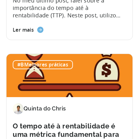
No meu último post, falei sobre a
importância do tempo até à
rentabilidade (TTP). Neste post, utilizo
dois cenários discretos que ilustram
como o TTP afecta o crescimento total de
Ler mais
utilizadores na sua aplicação ao longo de
um período de tempo. Digamos que tem
um orçamento inicial de $1.000 com o
CPI médio para adquirir um conjunto de
#BMelhores práticas
utilizadores...
Quinta do Chris
O tempo até à rentabilidade é
uma métrica fundamental para