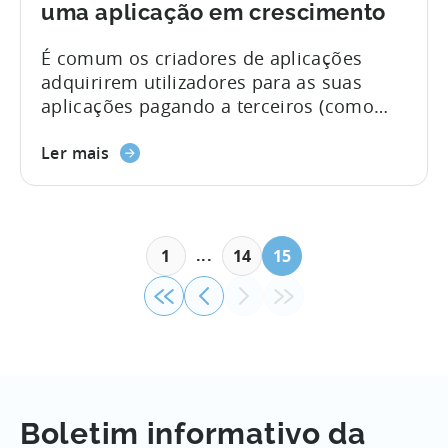
uma aplicação em crescimento
É comum os criadores de aplicações
adquirirem utilizadores para as suas
aplicações pagando a terceiros (como
redes de anúncios). Pagar por
utilizadores é um investimento. Para
Ler mais
medir o sucesso de um investimento, um
programador de aplicações precisa de
monitorizar a rapidez com que consegue
recuperar os dólares investidos. O tempo
...
1
14
15
até à rentabilidade (TTP), também
conhecido como "tempo para atingir o
ponto de equilíbrio", é...
Boletim informativo da