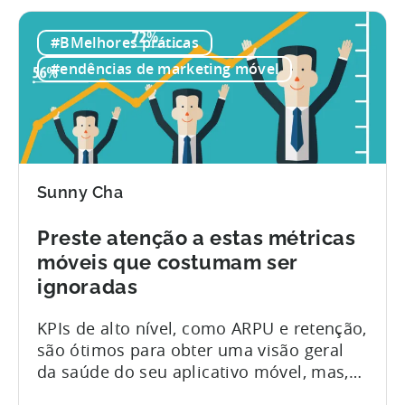
análises para obter informações
acionáveis, tem de fazer tudo bem feito
#BMelhores práticas
para ter sucesso. Elaborámos uma lista
#endências de marketing móvel
de sete sugestões, desde o início de
um...
Sunny Cha
Preste atenção a estas métricas
móveis que costumam ser
ignoradas
KPIs de alto nível, como ARPU e retenção,
são ótimos para obter uma visão geral
da saúde do seu aplicativo móvel, mas,
embora possam ser suficientes para um