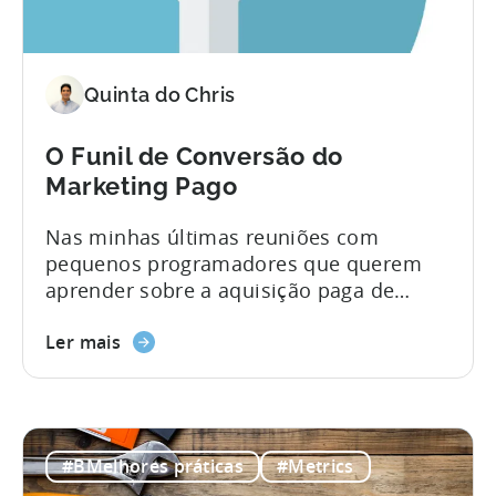
Quinta do Chris
O Funil de Conversão do
Marketing Pago
Nas minhas últimas reuniões com
pequenos programadores que querem
aprender sobre a aquisição paga de
utilizadores, falámos sobre o funil de
conversão do marketing pago. Parece um
Ler mais
conceito simples no início, mas quando
os profissionais de marketing começam
a comprar instalações, é provavelmente
o conceito mais importante a entender.
#BMelhores práticas
#Metrics
Aqui está um slide que resume o...