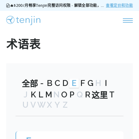
🔥$200/月畅享Tenjin完整访问权限 - 解锁全部功能，无隐藏费用，随时可取消
查看定价和功能
术语表
-
B
C
D
E
F
G
H
I
全部
J
K
L
M
N
O
P
Q
R
T
这里
U
V
W
X
Y
Z