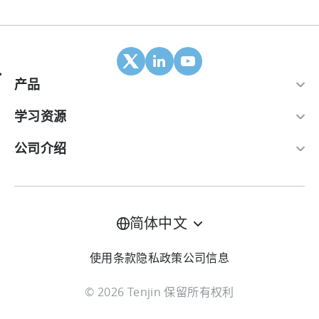
产品
移动归因
学习资源
合作伙伴
博客
公司介绍
ROI 面板
帮助中心
关于我们
广告变现套件
案例研究
加入我们
简体中文
LTV预测
行业报告
联系我们
使用条款
隐私政策
公司信息
全渠道成本汇总
术语表
价格方案
© 2026 Tenjin 保留所有权利
防欺诈