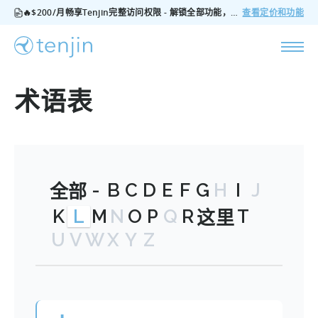
🔥$200/月畅享Tenjin完整访问权限 - 解锁全部功能，无隐藏费用，随时可取消
查看定价和功能
术语表
-
B
C
D
E
F
G
H
I
J
全部
K
L
M
N
O
P
Q
R
T
这里
U
V
W
X
Y
Z