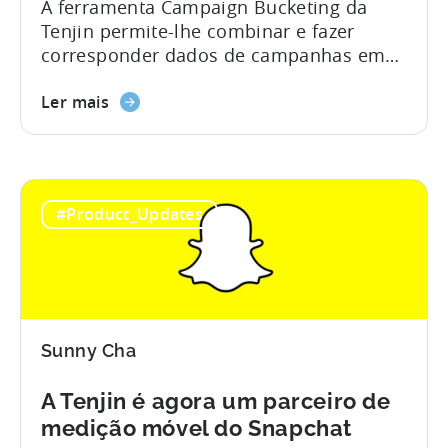
A ferramenta Campaign Bucketing da
Tenjin permite-lhe combinar e fazer
corresponder dados de campanhas em
silos através de redes de publicidade e
parceiros de atribuição num painel de
Ler mais
controlo e armazém de dados com ou
sem o SDK da Tenjin. As ferramentas de
marketing móvel facilitam a navegação
no nosso complexo sector, mas ainda há
#Product_Updates
obstáculos a ultrapassar. Um deles é a
falta de padrões...
Sunny Cha
A Tenjin é agora um parceiro de
medição móvel do Snapchat