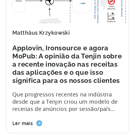
multiplataformas, outra tendência que
está a facilitar a vida...
Matthäus Krzykowski
Applovin, Ironsource e agora
MoPub: A opinião da Tenjin sobre
a recente inovação nas receitas
das aplicações e o que isso
significa para os nossos clientes
Que progressos recentes na indústria
desde que a Tenjin criou um modelo de
receitas de anúncios por sessão/país
para a Voodoo, no outono de 16! Têm
sido meses emocionantes para quem
Ler mais
acompanha a inovação nos jogos móveis