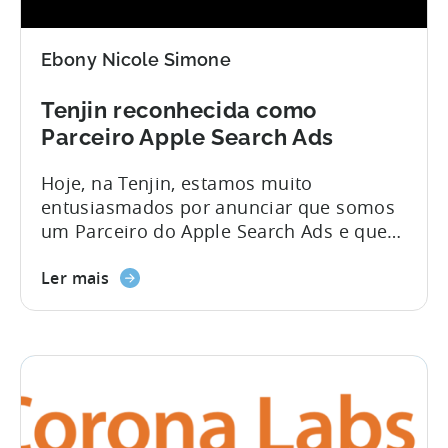
Ebony Nicole Simone
Tenjin reconhecida como
Parceiro Apple Search Ads
Hoje, na Tenjin, estamos muito
entusiasmados por anunciar que somos
um Parceiro do Apple Search Ads e que
continuaremos a criar novas ferramentas
na nossa integração. Ser um Parceiro do
Ler mais
Apple Search Ads permite à Tenjin
trabalhar em estreita colaboração com a
equipa do Apple Search Ads na criação
de novas ferramentas e formação para
#Product_Updates
programadores e comerciantes de jogos
para telemóvel. Isto irá...