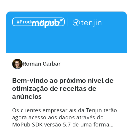
gratuitos. Possivelmente impulsionados
pelo sucesso dos jogos hiper-casuais,
temos assistido a muita inovação em
#Product_Updates
torno...
Roman Garbar
Bem-vindo ao próximo nível de
otimização de receitas de
anúncios
Os clientes empresariais da Tenjin terão
agora acesso aos dados através do
MoPub SDK versão 5.7 de uma forma
única: A Tenjin está a trabalhar com a