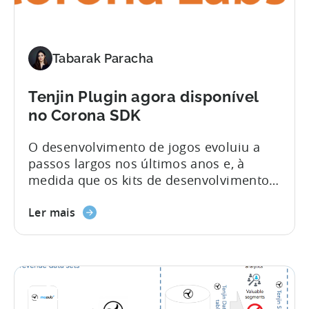
Tabarak Paracha
Tenjin Plugin agora disponível
no Corona SDK
O desenvolvimento de jogos evoluiu a
passos largos nos últimos anos e, à
medida que os kits de desenvolvimento
tornaram possível a criação de
aplicações em tempo recorde, tanto para
Ler mais
principiantes como para especialistas, os
plugins substituíram as tarefas de
programação morosas. Estes plugins
estão cada vez mais disponíveis para
#Product_Updates
motores de desenvolvimento