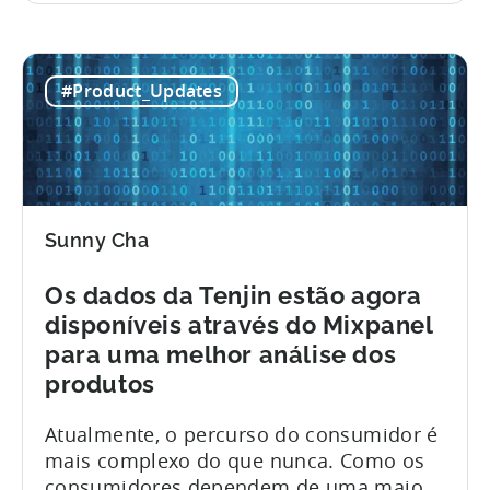
conhecimentos técnicos e requisitos de
desempenho. Um dos efeitos
secundários desta complexidade
#Product_Updates
crescente é uma terminologia
profissional que é incompreensível para
quem está de fora. E se um...
Sunny Cha
Os dados da Tenjin estão agora
disponíveis através do Mixpanel
para uma melhor análise dos
produtos
Atualmente, o percurso do consumidor é
mais complexo do que nunca. Como os
consumidores dependem de uma maior