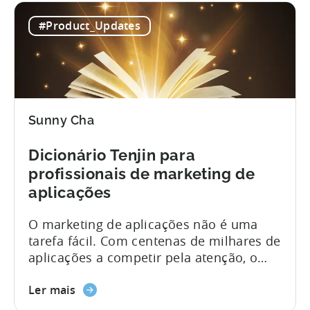
formatos mais envolventes, na esperança
#Product_Updates
de reduzir as taxas de custo por
instalação (CPI). Quanto mais utilizadores
de alta qualidade conseguirem fornecer
a...
Sunny Cha
Dicionário Tenjin para
profissionais de marketing de
aplicações
O marketing de aplicações não é uma
tarefa fácil. Com centenas de milhares de
aplicações a competir pela atenção, o
marketing tornou-se uma corrida,
exigindo a capacidade de navegar
Ler mais
rapidamente por densos matagais de