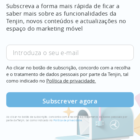
Subscreva a forma mais rápida de ficar a
saber mais sobre as funcionalidades da
Tenjin, novos conteúdos e actualizações no
espaço do marketing móvel
Introduza
o
seu
Ao clicar no botão de subscrição, concordo com a recolha
e-
e o tratamento de dados pessoais por parte da Tenjin, tal
mail
como indicado no
Política de privacidade.
Ao clicar no botão de subscrição, concordo com a recolha e o tratamento de dados pessoais por
parte da Tenjin, tal como indicado no
Política de privacidade
.