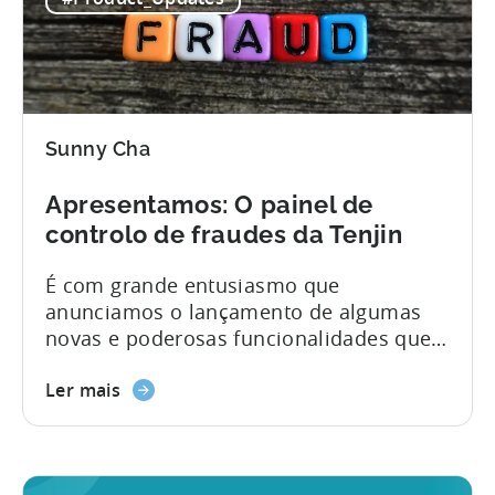
discutir as suas paixões. A sua talentosa
equipa de produtos publicitários tem
trabalhado arduamente para criar as
ferramentas necessárias para...
Sunny Cha
Apresentamos: O painel de
controlo de fraudes da Tenjin
É com grande entusiasmo que
anunciamos o lançamento de algumas
novas e poderosas funcionalidades que
os editores podem utilizar para combater
a fraude nos seus portfólios de
Ler mais
aplicações móveis. Concebemos estas
ferramentas tendo em mente o
profissional de marketing de crescimento