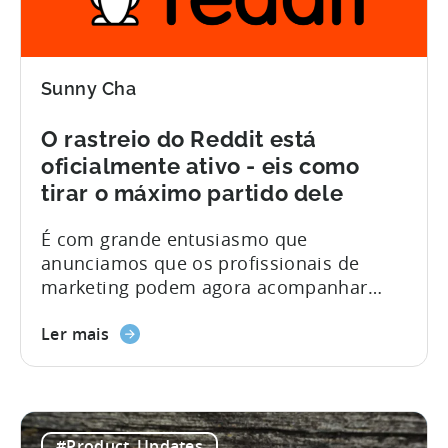
Sunny Cha
O rastreio do Reddit está
oficialmente ativo - eis como
tirar o máximo partido dele
É com grande entusiasmo que
anunciamos que os profissionais de
marketing podem agora acompanhar
oficialmente o desempenho das
campanhas do Reddit no seu painel de
Ler mais
controlo Tenjin! Um dos pilares da
paisagem cultural da Internet, o Reddit é
um local onde milhões de utilizadores se
reúnem todos os dias para partilhar e
#Product_Updates