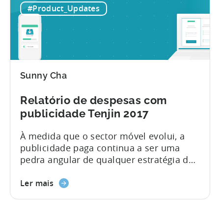
móvel, com foco no combate à atribuição
#Product_Updates
e à fraude de compras, de modo a
garantir relatórios consistentemente
precisos sobre receitas e publicidade
paga...
Sunny Cha
Relatório de despesas com
publicidade Tenjin 2017
À medida que o sector móvel evolui, a
publicidade paga continua a ser uma
pedra angular de qualquer estratégia de
marketing de crescimento abrangente, e
com boas razões. As redes e os
Ler mais
fornecedores de ferramentas estão
constantemente a inovar para oferecer
melhores capacidades de segmentação e