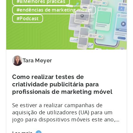
#BMelhores práticas
e
tanto na aplicação como na Web, num
a
único local. Receitas da Loja Online
#endências de marketing móvel
Xsolla:
agora disponíveis no Tenjin As decisões
#Podcast
Unificar
orçamentais só são boas na medida em
as
que...
análises
de
receitas
das
Tara Meyer
lojas
online
Como realizar testes de
e
criatividade publicitária para
de
profissionais de marketing móvel
marketing
móvel
Se estiver a realizar campanhas de
aquisição de utilizadores (UA) para um
jogo para dispositivos móveis este ano,
os testes aos criativos publicitários
sobre