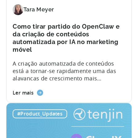
9
erros»
Tara Meyer
Como tirar partido do OpenClaw e
da criação de conteúdos
automatizada por IA no marketing
móvel
A criação automatizada de conteúdos
está a tornar-se rapidamente uma das
alavancas de crescimento mais
poderosas no marketing móvel. No
sobre
entanto, a maioria das equipas continua
Ler mais
como
a fazê-lo à maneira antiga: concebendo,
tirar
redigindo, editando e publicando
#Product_Updates
partido
manualmente conteúdos em várias
do
plataformas, enquanto tentam
OpenClaw
acompanhar um ciclo de conteúdos cada
e
vez mais acelerado. Num episódio