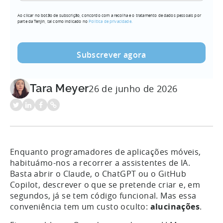
seu
Ao clicar no botão de subscrição, concordo com a recolha e o tratamento de dados pessoais por
e-
parte da Tenjin, tal como indicado no
Política de privacidade.
mail
(Obrigatório)
Tara Meyer
26 de junho de 2026
Enquanto programadores de aplicações móveis,
habituámo-nos a recorrer a assistentes de IA.
Basta abrir o Claude, o ChatGPT ou o GitHub
Copilot, descrever o que se pretende criar e, em
segundos, já se tem código funcional. Mas essa
conveniência tem um custo oculto:
alucinações
.