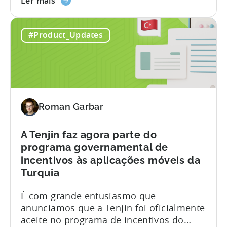
nunca foram tão complexos nem tão
Ler mais
o
cruciais. A corrida aos criativos é uma
artigo
realidade. A nova questão não é produzir
#Product_Updates
«Como
criativos suficientes, mas sim se
realizar
consegue realmente testá-los de forma
testes
adequada e selecionar os melhores.
de
Num recente...
criatividade
publicitária
Roman Garbar
para
profissionais
de
A Tenjin faz agora parte do
marketing
programa governamental de
móvel»
incentivos às aplicações móveis da
Turquia
É com grande entusiasmo que
anunciamos que a Tenjin foi oficialmente
aceite no programa de incentivos do