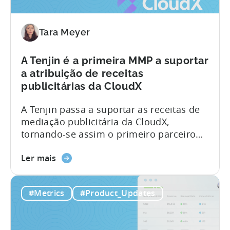
da
recente do podcast Tenjin 101, nós...
criação
Tara Meyer
de
conteúdos
automatizada
A Tenjin é a primeira MMP a suportar
por
a atribuição de receitas
IA
publicitárias da CloudX
no
A Tenjin passa a suportar as receitas de
marketing
mediação publicitária da CloudX,
móvel
tornando-se assim o primeiro parceiro
de medição móvel a oferecer a atribuição
O
da CloudX para editores móveis. Se já
Ler mais
Tenjin
utiliza a CloudX como seu fornecedor de
é
mediação, pode agora enviar os seus
#Metrics
#Product_Updates
a
dados de receitas de mediação
primeira
publicitária diretamente para a Tenjin.
MMP
Obtenha uma visão completa do LTV e