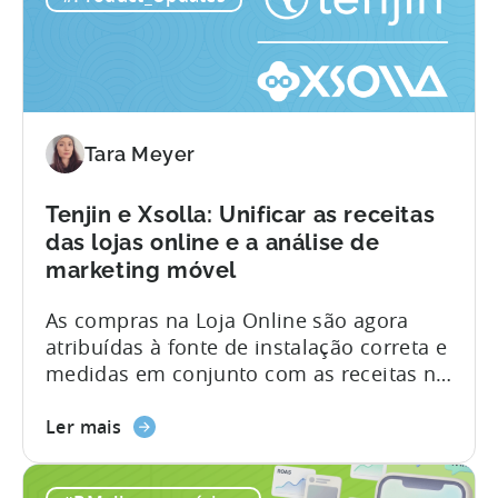
Google e seis anos à frente da equipa de
e
vendas de publicidade de aplicações,
o
Ashley partilha uma perspetiva difícil de
ICM
encontrar: ela...
explicados:
o
Tara Meyer
que
os
anunciantes
Tenjin e Xsolla: Unificar as receitas
de
das lojas online e a análise de
aplicações
marketing móvel
precisam
As compras na Loja Online são agora
de
atribuídas à fonte de instalação correta e
saber
medidas em conjunto com as receitas na
em
aplicação no Tenjin. Isto proporciona
2026
Sobre
uma visão completa do valor ao longo da
Ler mais
a
vida do utilizador (LTV) e do retorno
Tenjin
sobre o investimento publicitário (ROAS),