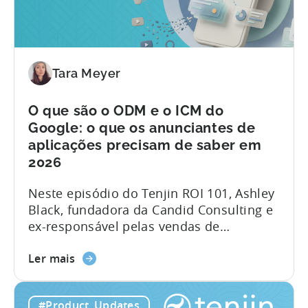
Tenjin:
implicado recolher informações de várias
visibilidade
fontes e combiná-las manualmente.
ao
Relatórios de Subscrições da Tenjin...
nível
da
Tara Meyer
campanha
para
O que são o ODM e o ICM do
as
Google: o que os anunciantes de
receitas
aplicações precisam de saber em
de
2026
subscrição
Neste episódio do Tenjin ROI 101, Ashley
Black, fundadora da Candid Consulting e
ex-responsável pelas vendas de
publicidade do Google, explica alguns
Sobre
dos termos mais mal interpretados na
Ler mais
o
publicidade de aplicações iOS. Com
Google
quase uma década de experiência no
#Product_Updates
ODM