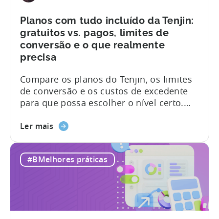
and
Fraud
Planos com tudo incluído da Tenjin:
Filters
gratuitos vs. pagos, limites de
Without
conversão e o que realmente
Leaving
precisa
Your
AI
Compare os planos do Tenjin, os limites
Assistant
de conversão e os custos de excedente
para que possa escolher o nível certo.
Resumo: Índice O que deve saber sobre
Sobre
o Tenjin O Tenjin é um parceiro de
Ler mais
os
medição móvel (MMP) concebido para
planos
estúdios de jogos e equipas de
#BMelhores práticas
«tudo
aplicações que procuram uma atribuição
incluído»
precisa, dados limpos e preços que não
do
penalizem o crescimento. A maioria das
Tenjin:
ferramentas de análise de marketing foi
gratuitos
concebida para...