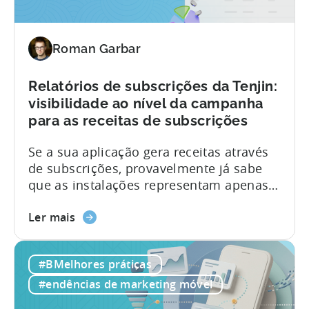
a
do ROAS das receitas publicitárias,
suportar
discriminados por...
a
Roman Garbar
atribuição
de
receitas
Relatórios de subscrições da Tenjin:
publicitárias
visibilidade ao nível da campanha
do
para as receitas de subscrições
CloudX
Se a sua aplicação gera receitas através
de subscrições, provavelmente já sabe
que as instalações representam apenas
uma parte do quadro geral. Os períodos
Sobre
de avaliação, as conversões, as
Ler mais
os
renovações e os cancelamentos têm,
relatórios
cada um, o seu próprio impacto nas
#BMelhores práticas
de
receitas. Estabelecer a ligação entre
subscrições
esses dados e os seus dados de
#endências de marketing móvel
da
aquisição de utilizadores (UA) tem