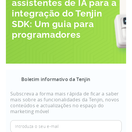
assistentes de IA para a
integração do Tenjin
SDK: Um guia para
programadores
Boletim informativo da Tenjin
Subscreva a forma mais rápida de ficar a saber
mais sobre as funcionalidades da Tenjin, novos
conteúdos e actualizações no espaço do
marketing móvel
Introduza
o