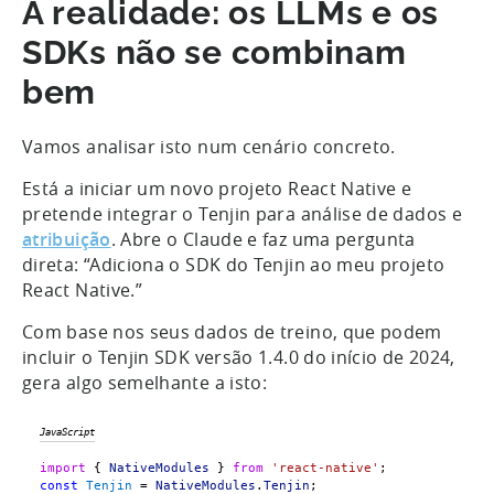
A realidade: os LLMs e os
SDKs não se combinam
bem
Vamos analisar isto num cenário concreto.
Está a iniciar um novo projeto React Native e
pretende integrar o Tenjin para análise de dados e
atribuição
. Abre o Claude e faz uma pergunta
direta: “Adiciona o SDK do Tenjin ao meu projeto
React Native.”
Com base nos seus dados de treino, que podem
incluir o Tenjin SDK versão 1.4.0 do início de 2024,
gera algo semelhante a isto:
JavaScript
import
 { 
NativeModules
 } 
from
'react-native'
;
const
Tenjin
 = 
NativeModules
.
Tenjin
;