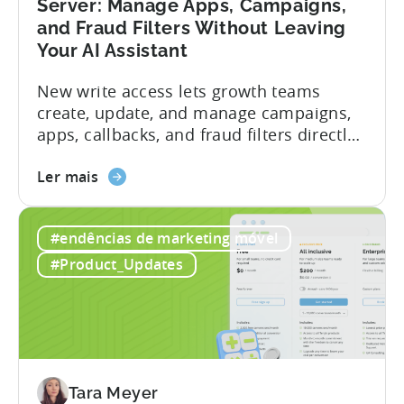
Server: Manage Apps, Campaigns,
and Fraud Filters Without Leaving
Your AI Assistant
New write access lets growth teams
create, update, and manage campaigns,
apps, callbacks, and fraud filters directly
through AI assistants, no switching
about
between tools required. Tenjin has
Ler mais
the
announced the launch of write
Introducing
capabilities for its Model Context
#endências de marketing móvel
the
Protocol (MCP) Server, making it the first
New
mobile measurement partner (MMP) to
#Product_Updates
Tenjin
enable AI assistants to take action...
MCP
Server:
Manage
Apps,
Campaigns,
Tara Meyer