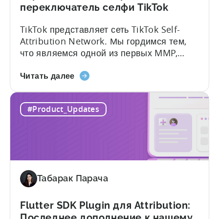
переключатель селфи TikTok
TikTok представляет сеть TikTok Self-
Attribution Network. Мы гордимся тем,
что являемся одной из первых MMP,
поддерживающих этот переход. Tenjin
о
поможет вам выполнить автоматическую
Читать далее
Тендзин
настройку. Для перехода на новую сеть,
становится
пожалуйста, сообщите об этом вашему
#Product_Updates
одним
специалисту по продажам TikTok и
из
попросите добавить вас в список SAN
первых
allowlist. Вы можете рассчитывать на
MMP,
получение электронного письма и
поддерживающих
уведомления на платформе...
переключатель
Табарак Парача
самоотдачи
TikTok
Flutter SDK Plugin для Attribution:
Последнее дополнение к нашему