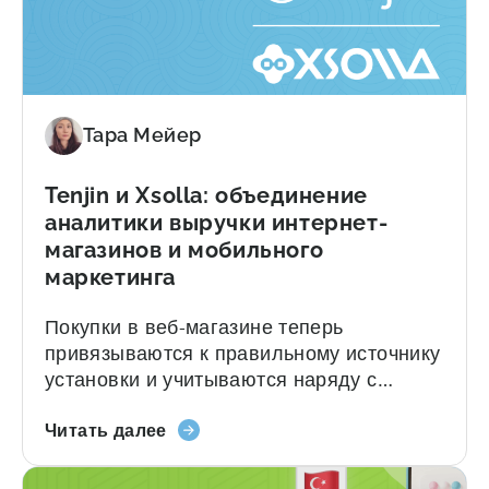
Tenjin:
пользователей (UA), раньше приходилось
аналитика
собирать информацию из нескольких
на
источников и объединять её вручную.
уровне
Отчёты по подпискам от Tenjin...
кампаний
Тара Мейер
для
доходов
от
Tenjin и Xsolla: объединение
подписок
аналитики выручки интернет-
магазинов и мобильного
маркетинга
Покупки в веб-магазине теперь
привязываются к правильному источнику
установки и учитываются наряду с
доходами из приложения в Tenjin. Это
О
позволяет получить полное
Читать далее
Tenjin
представление о пожизненной ценности
и
игрока (LTV) и рентабельности