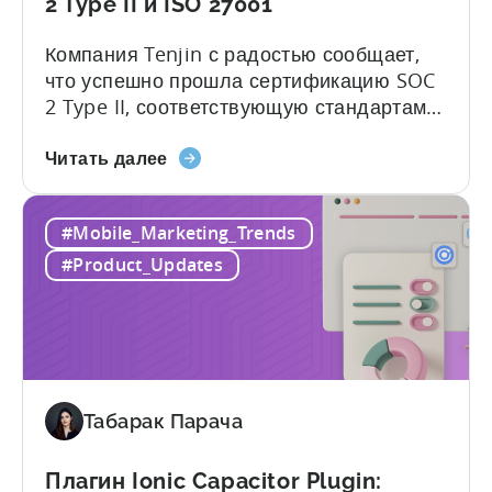
SDK
2 Type II и ISO 27001
Компания Tenjin с радостью сообщает,
что успешно прошла сертификацию SOC
2 Type II, соответствующую стандартам
Американского института
О
сертифицированных общественных
Читать далее
том,
бухгалтеров (AICPA) для сервисных
что
организаций, обычно называемым SSAE
#Mobile_Marketing_Trends
Tenjin
18. Это достижение свидетельствует о
получила
стремлении Tenjin обеспечить
#Product_Updates
сертификаты
безопасность корпоративного уровня для
SOC
данных своих партнеров и клиентов,
2
которые надежно...
Type
II
и
Табарак Парача
ISO
27001
Плагин Ionic Capacitor Plugin: