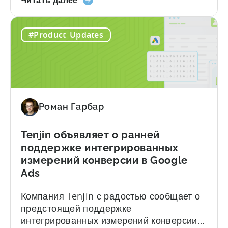
кампаниях, проводимых на Meta. Эта
Advanced
интеграция предоставляет более
Mobile
глубокие данные об атрибуции в
#Product_Updates
Measurement:
Facebook, Instagram и других
Разблокируйте
платформах Meta, помогая маркетологам
лучшие
оптимизировать производительность и
метаинформационные
принимать более разумные решения на
данные
основе достоверной информации. TL;DR
с
Meta снова включает AMM-отчетность....
Роман Гарбар
помощью
Tenjin
Tenjin объявляет о ранней
поддержке интегрированных
измерений конверсии в Google
Ads
Компания Tenjin с радостью сообщает о
предстоящей поддержке
интегрированных измерений конверсии