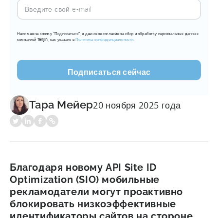
Введите
свой
e-
Нажимая на кнопку "Подписаться", я даю свое согласие на сбор и обработку персональных данных
mail
компанией Tenjin, как указано в
Политика конфиденциальности.
(???????????)
Тара Мейер
20 ноября 2025 года
Благодаря новому API Site ID
Optimization (SIO) мобильные
рекламодатели могут проактивно
блокировать низкоэффективные
идентификаторы сайтов на стороне