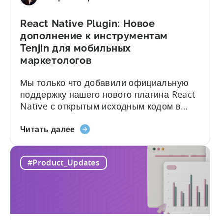
поддерживаемых
SDK-
React Native Plugin: Новое
плагинов
дополнение к инструментам
Tenjin
Tenjin для мобильных
маркетологов
Мы только что добавили официальную
поддержку нашего нового плагина React
Native с открытым исходным кодом в
наш растущий список SDK-платформ. За
о
последние пару лет разработчики
Читать далее
плагине
создали свои собственные обертки React
React
Native на базе родных SDK Tenjin для
#Product_Updates
Native
iOS и Android, и с учетом такого спроса
Plugin:
мы считаем, что настало время
Новое
официально поддержать эту платформу
дополнение
как новую. Плагин...
к