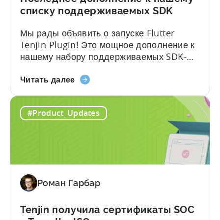
списку поддерживаемых SDK
Мы рады объявить о запуске Flutter
Tenjin Plugin! Это мощное дополнение к
нашему набору поддерживаемых SDK-
плагинов раскрывает потенциал кросс-
о
платформенной разработки, легко
Читать далее
плагине
интегрируя надежные аналитические
Flutter
функции Tenjin в приложения Flutter. С
#Product_Updates
SDK
Flutter Tenjin Plugin разработчики теперь
для
могут использовать весь потенциал
Attribution:
решений Tenjin по атрибуции и
Последнее
аналитике, в то время как...
дополнение
к
Роман Гарбар
нашему
списку
поддерживаемых
Tenjin получила сертификаты SOC