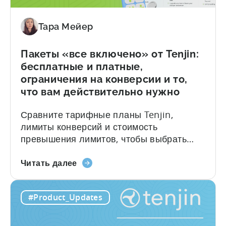
SDK:
руководство
для
Тара Мейер
разработчиков»
Пакеты «все включено» от Tenjin:
бесплатные и платные,
ограничения на конверсии и то,
что вам действительно нужно
Сравните тарифные планы Tenjin,
лимиты конверсий и стоимость
превышения лимитов, чтобы выбрать
подходящий тарифный план. Краткое
О
содержание: Что нужно знать о Tenjin
Читать далее
пакетах
Tenjin — это партнер по мобильной
«все
аналитике (MMP), созданный для
#Product_Updates
включено»
игровых студий и команд разработчиков
от
приложений, которым нужна точная
Tenjin:
атрибуция, чистые данные и ценовая