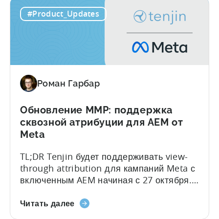
MCP
Cursor. Однако когда дело доходит до
#Product_Updates
компании
анализа данных, возникают сложности.
Tenjin:
Мобильные команды в итоге вставляют в
прямой
окна чата различные скриншоты и
доступ
таблицы из панелей мониторинга, а
к
затем ждут, пока эти «танцующие точки»
вашим
соберут воедино...
Роман Гарбар
данным
Обновление MMP: поддержка
сквозной атрибуции для AEM от
Meta
TL;DR Tenjin будет поддерживать view-
through attribution для кампаний Meta с
включенным AEM начиная с 27 октября.
Интеграция Tenjin с Meta продолжает
о
улучшаться. В тесном сотрудничестве мы
Читать далее
MMP
добавляем атрибуцию по просмотрам