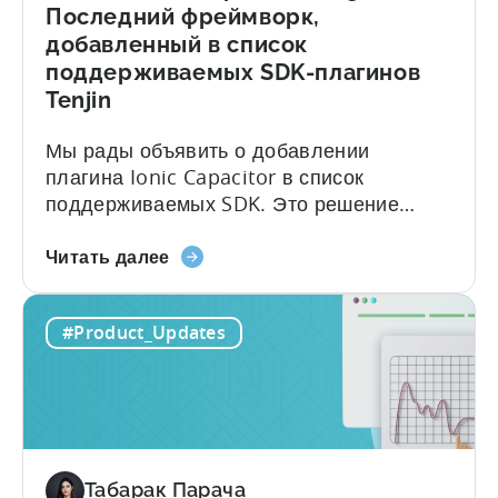
Последний фреймворк,
добавленный в список
поддерживаемых SDK-плагинов
Tenjin
Мы рады объявить о добавлении
плагина Ionic Capacitor в список
поддерживаемых SDK. Это решение
было принято в ответ на высокий спрос
о
со стороны нашего сообщества
Читать далее
плагине
разработчиков. С плагином Ionic
Ionic
Capacitor разработчики получат доступ к
#Product_Updates
Capacitor
широкому спектру функций и
Plugin:
возможностей, которые облегчат
Последний
интеграцию...
фреймворк,
добавленный
в
Табарак Парача
список