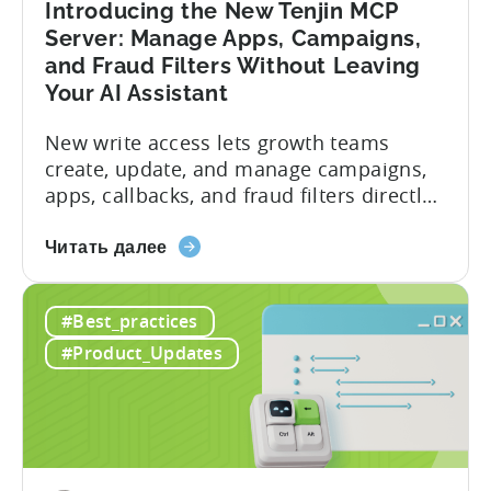
Introducing the New Tenjin MCP
Server: Manage Apps, Campaigns,
and Fraud Filters Without Leaving
Your AI Assistant
New write access lets growth teams
create, update, and manage campaigns,
apps, callbacks, and fraud filters directly
through AI assistants, no switching
about
between tools required. Tenjin has
Читать далее
the
announced the launch of write
Introducing
capabilities for its Model Context
#Best_practices
the
Protocol (MCP) Server, making it the first
New
mobile measurement partner (MMP) to
#Product_Updates
Tenjin
enable AI assistants to take action...
MCP
Server:
Manage
Apps,