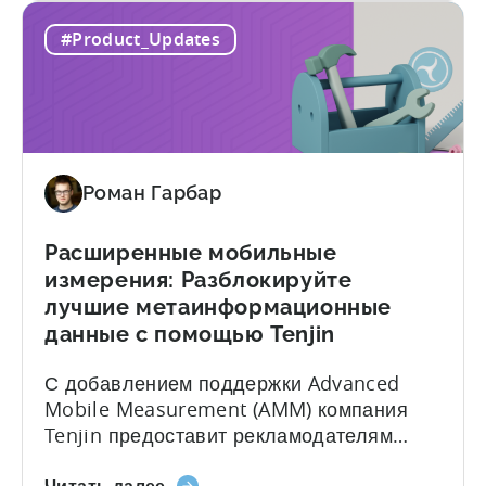
Update:
для кампаний Meta, в которых включена
#Product_Updates
поддержка
функция Aggregated Events
атрибуции
Measurement (AEM). Распространение
View-
обновления начнется 27 октября. Что
through
такое агрегированные события...
для
Meta's
Роман Гарбар
AEM
Расширенные мобильные
измерения: Разблокируйте
лучшие метаинформационные
данные с помощью Tenjin
С добавлением поддержки Advanced
Mobile Measurement (AMM) компания
Tenjin предоставит рекламодателям
доступ к подробным сведениям о
о
Читать далее