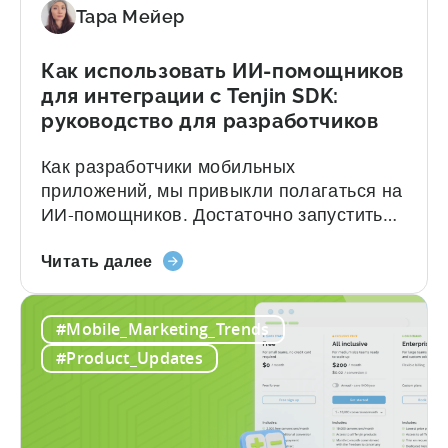
Campaigns,
Тара Мейер
and
Fraud
Как использовать ИИ-помощников
Filters
для интеграции с Tenjin SDK:
Without
руководство для разработчиков
Leaving
Your
Как разработчики мобильных
AI
приложений, мы привыкли полагаться на
Assistant
ИИ-помощников. Достаточно запустить
Claude, ChatGPT или GitHub Copilot,
«Как
описать, что вы хотите создать, — и
Читать далее
использовать
через несколько секунд у вас уже есть
ИИ-
рабочий код. Но за этим удобством
#Mobile_Marketing_Trends
помощников
скрывается цена: галлюцинации. В чём
для
же проблема? Когда вы просите LLM
#Product_Updates
интеграции
интегрировать мобильный SDK, вы...
с
Tenjin