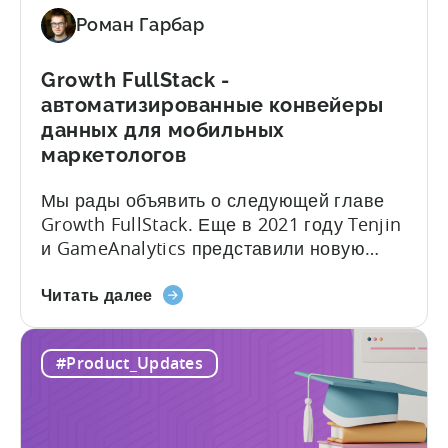
инструментам
Роман Гарбар
Tenjin
для
мобильных
Growth FullStack -
маркетологов
автоматизированные конвейеры
данных для мобильных
маркетологов
Мы рады объявить о следующей главе
Growth FullStack. Еще в 2021 году Tenjin
и GameAnalytics представили новую
платформу, позволяющую мобильным
о
маркетологам добиваться своих целей в
Читать далее
росте
области маркетинговой аналитики в
FullStack
условиях все более жесткого
#Product_Updates
-
соблюдения конфиденциальности.
автоматизированные
Теперь пришло время выйти на новый
конвейеры
уровень с помощью автоматизированных
данных
конвейеров маркетинговых данных.