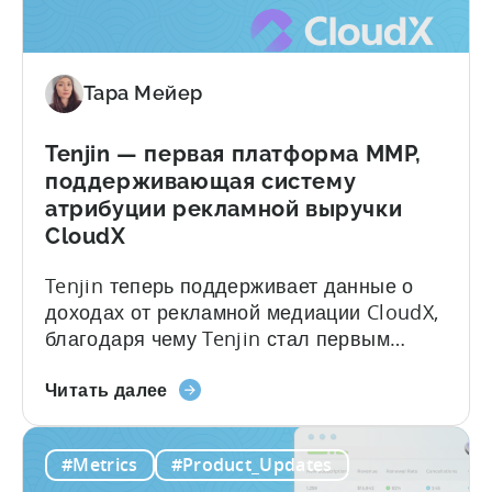
бесплатные
политика, не сдерживающая рост.
и
Большинство инструментов
платные
маркетинговой аналитики созданы для...
Тара Мейер
варианты,
ограничения
на
Tenjin — первая платформа MMP,
конверсию
поддерживающая систему
и
атрибуции рекламной выручки
то,
CloudX
что
вам
Tenjin теперь поддерживает данные о
действительно
доходах от рекламной медиации CloudX,
нужно
благодаря чему Tenjin стал первым
партнером по мобильной аналитике,
О
предлагающим атрибуцию CloudX для
Читать далее
компании
мобильных издателей. Если вы уже
Tenjin:
используете CloudX в качестве
#Metrics
#Product_Updates
первая
провайдера медиации, теперь вы можете