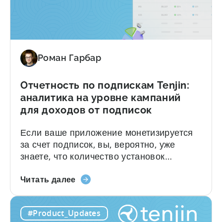
платформа
отправлять данные о доходах от
MMP,
медиации рекламы напрямую в Tenjin.
поддерживающая
Получите полную картину показателей
систему
LTV и ROAS по рекламным доходам с
атрибуции
разбивкой по...
Роман Гарбар
доходов
от
рекламы
Отчетность по подпискам Tenjin:
CloudX
аналитика на уровне кампаний
для доходов от подписок
Если ваше приложение монетизируется
за счет подписок, вы, вероятно, уже
знаете, что количество установок
отражает лишь часть общей картины.
О
Пробные периоды, конверсии, продления
Читать далее
отчетности
и отказы — все они по-своему влияют на
по
выручку. Чтобы сопоставить эти данные
#Product_Updates
подпискам
с информацией о привлечении