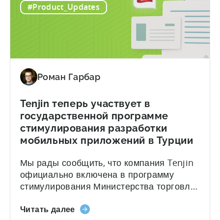
#Product_Updates
Xsolla:
рекламных затрат (ROAS) как в
объединение
приложении, так и на веб-сайте в одном
аналитики
месте. Доходы из веб-магазина теперь
выручки
доступны в Tenjin. Решения о бюджете
интернет-
будут эффективными только в том
магазинов
случае, если...
Роман Гарбар
и
мобильного
маркетинга
Tenjin теперь участвует в
государственной программе
стимулирования разработки
мобильных приложений в Турции
Мы рады сообщить, что компания Tenjin
официально включена в программу
стимулирования Министерства торговли
Турции. Студии и компании-разработчики
о
приложений — как в игровой, так и в
Читать далее