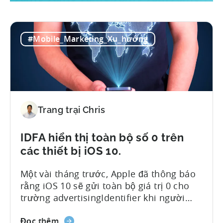
#Mobile_Marketing_Xu_hướng
Trang trại Chris
IDFA hiển thị toàn bộ số 0 trên
các thiết bị iOS 10.
Một vài tháng trước, Apple đã thông báo
rằng iOS 10 sẽ gửi toàn bộ giá trị 0 cho
trường advertisingIdentifier khi người
dùng thiết bị bật cờ giới hạn theo dõi
quảng cáo. Theo dữ liệu tổng hợp của
Đọc thêm