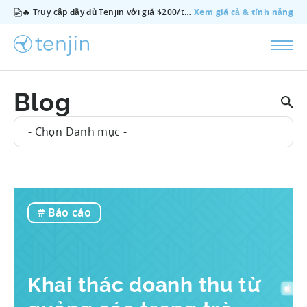
🔥 Truy cập đầy đủ Tenjin với giá $200/tháng — bao gồm tất cả tính năng, không cần gói bổ sung, hủy bất cứ lúc nào.
Xem giá cả & tính năng
Blog
- Chọn Danh mục -
# Báo cáo
Khai thác doanh thu từ