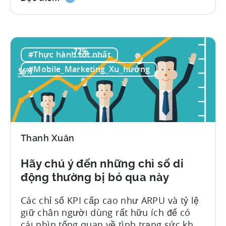
Tenjin, điều này tương ứng với khoảng
151 triệu thiết bị (TP3T) mà IDFA sẽ không
còn duy nhất cho một thiết bị cụ thể. Như
tôi đã đề cập trong bài viết trước về
#Thực hành tốt nhất
cookie, ...
#Mobile_Marketing_Xu_hướng
Thanh Xuân
Hãy chú ý đến những chỉ số di
động thường bị bỏ qua này
Các chỉ số KPI cấp cao như ARPU và tỷ lệ
giữ chân người dùng rất hữu ích để có
cái nhìn tổng quan về tình trạng sức khỏe