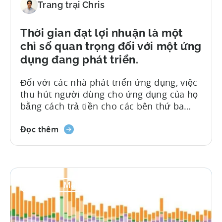
Trang trại Chris
Thời gian đạt lợi nhuận là một
chỉ số quan trọng đối với một ứng
dụng đang phát triển.
Đối với các nhà phát triển ứng dụng, việc
thu hút người dùng cho ứng dụng của họ
bằng cách trả tiền cho các bên thứ ba
(như mạng quảng cáo) là điều phổ biến.
Việc trả tiền để thu hút người dùng là
Đọc thêm
một khoản đầu tư. Để đo lường sự thành
công của khoản đầu tư này, nhà phát
triển ứng dụng cần theo dõi tốc độ thu
hồi vốn đầu tư. Thời gian đạt lợi nhuận
#Mobile_Marketing_Xu_hướng
(TTP), còn được gọi là "thời gian hòa vốn",
là...