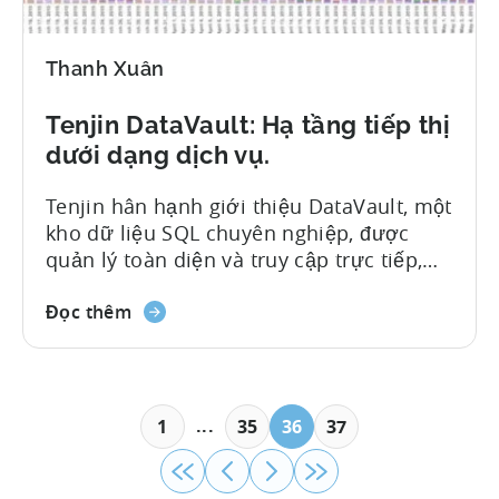
Thanh Xuân
Tenjin DataVault: Hạ tầng tiếp thị
dưới dạng dịch vụ.
Tenjin hân hạnh giới thiệu DataVault, một
kho dữ liệu SQL chuyên nghiệp, được
quản lý toàn diện và truy cập trực tiếp,
đáp ứng mọi nhu cầu tiếp thị của bạn.
Đây là một bước tiến lớn trong việc dân
Đọc thêm
chủ hóa hạ tầng kinh doanh cho ứng
dụng di động. Các nhà phát triển ứng
dụng thường phải xây dựng hạ tầng kinh
doanh sau khi ứng dụng di động của họ
...
1
35
36
37
cho thấy tiềm năng. Điều này gây phân
tâm. Tenjin có thể giảm bớt công việc hạ