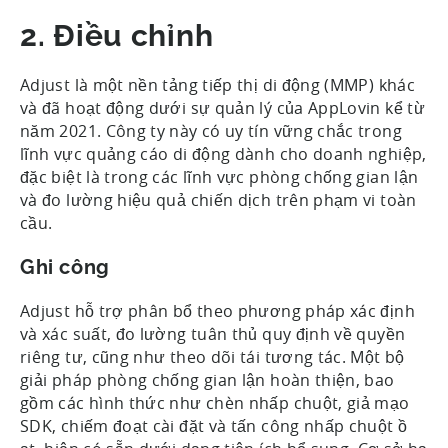
2. Điều chỉnh
Adjust là một nền tảng tiếp thị di động (MMP) khác
và đã hoạt động dưới sự quản lý của AppLovin kể từ
năm 2021. Công ty này có uy tín vững chắc trong
lĩnh vực quảng cáo di động dành cho doanh nghiệp,
đặc biệt là trong các lĩnh vực phòng chống gian lận
và đo lường hiệu quả chiến dịch trên phạm vi toàn
cầu.
Ghi công
Adjust hỗ trợ phân bổ theo phương pháp xác định
và xác suất, đo lường tuân thủ quy định về quyền
riêng tư, cũng như theo dõi tái tương tác. Một bộ
giải pháp phòng chống gian lận hoàn thiện, bao
gồm các hình thức như chèn nhấp chuột, giả mạo
SDK, chiếm đoạt cài đặt và tấn công nhấp chuột ồ