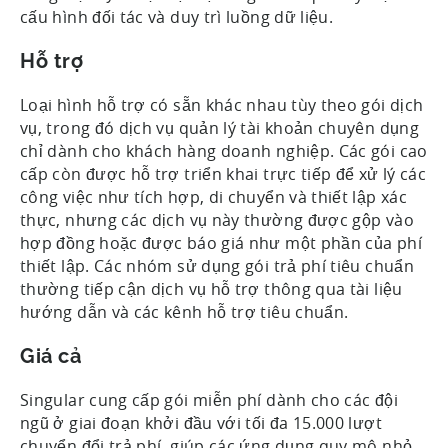
cấu hình đối tác và duy trì luồng dữ liệu.
Hỗ trợ
Loại hình hỗ trợ có sẵn khác nhau tùy theo gói dịch
vụ, trong đó dịch vụ quản lý tài khoản chuyên dụng
chỉ dành cho khách hàng doanh nghiệp. Các gói cao
cấp còn được hỗ trợ triển khai trực tiếp để xử lý các
công việc như tích hợp, di chuyển và thiết lập xác
thực, nhưng các dịch vụ này thường được gộp vào
hợp đồng hoặc được báo giá như một phần của phí
thiết lập. Các nhóm sử dụng gói trả phí tiêu chuẩn
thường tiếp cận dịch vụ hỗ trợ thông qua tài liệu
hướng dẫn và các kênh hỗ trợ tiêu chuẩn.
Giá cả
Singular cung cấp gói miễn phí dành cho các đội
ngũ ở giai đoạn khởi đầu với tối đa 15.000 lượt
chuyển đổi trả phí, giúp các ứng dụng quy mô nhỏ