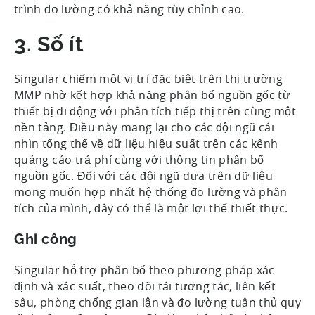
trình đo lường có khả năng tùy chỉnh cao.
3. Số ít
Singular chiếm một vị trí đặc biệt trên thị trường
MMP nhờ kết hợp khả năng phân bổ nguồn gốc từ
thiết bị di động với phân tích tiếp thị trên cùng một
nền tảng. Điều này mang lại cho các đội ngũ cái
nhìn tổng thể về dữ liệu hiệu suất trên các kênh
quảng cáo trả phí cùng với thông tin phân bổ
nguồn gốc. Đối với các đội ngũ dựa trên dữ liệu
mong muốn hợp nhất hệ thống đo lường và phân
tích của mình, đây có thể là một lợi thế thiết thực.
Ghi công
Singular hỗ trợ phân bổ theo phương pháp xác
định và xác suất, theo dõi tái tương tác, liên kết
sâu, phòng chống gian lận và đo lường tuân thủ quy