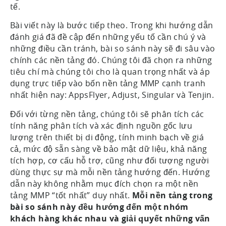
tế.
Bài viết này là bước tiếp theo. Trong khi hướng dẫn
đánh giá đã đề cập đến những yếu tố cần chú ý và
những điều cần tránh, bài so sánh này sẽ đi sâu vào
chính các nền tảng đó. Chúng tôi đã chọn ra những
tiêu chí mà chúng tôi cho là quan trọng nhất và áp
dụng trực tiếp vào bốn nền tảng MMP cạnh tranh
nhất hiện nay: AppsFlyer, Adjust, Singular và Tenjin.
Đối với từng nền tảng, chúng tôi sẽ phân tích các
tính năng phân tích và xác định nguồn gốc lưu
lượng trên thiết bị di động, tính minh bạch về giá
cả, mức độ sẵn sàng về bảo mật dữ liệu, khả năng
tích hợp, cơ cấu hỗ trợ, cũng như đối tượng người
dùng thực sự mà mỗi nền tảng hướng đến. Hướng
dẫn này không nhằm mục đích chọn ra một nền
tảng MMP “tốt nhất” duy nhất.
Mỗi nền tảng trong
bài so sánh này đều hướng đến một nhóm
khách hàng khác nhau và giải quyết những vấn