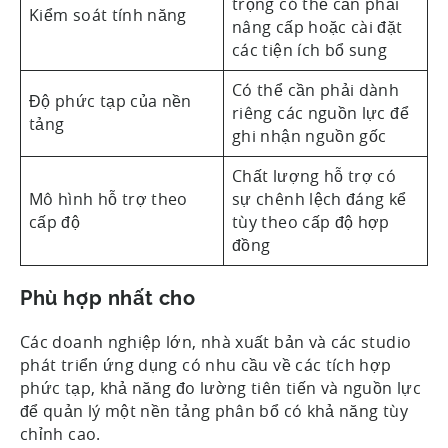
trọng có thể cần phải
Kiểm soát tính năng
nâng cấp hoặc cài đặt
các tiện ích bổ sung
Có thể cần phải dành
Độ phức tạp của nền
riêng các nguồn lực để
tảng
ghi nhận nguồn gốc
Chất lượng hỗ trợ có
Mô hình hỗ trợ theo
sự chênh lệch đáng kể
cấp độ
tùy theo cấp độ hợp
đồng
Phù hợp nhất cho
Các doanh nghiệp lớn, nhà xuất bản và các studio
phát triển ứng dụng có nhu cầu về các tích hợp
phức tạp, khả năng đo lường tiên tiến và nguồn lực
để quản lý một nền tảng phân bổ có khả năng tùy
chỉnh cao.