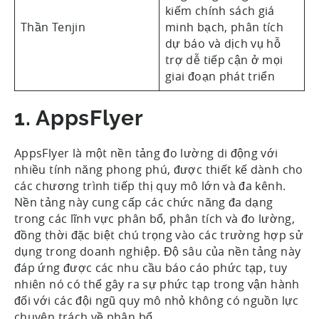
kiếm chính sách giá
Thần Tenjin
minh bạch, phân tích
dự báo và dịch vụ hỗ
trợ dễ tiếp cận ở mọi
giai đoạn phát triển
1. AppsFlyer
AppsFlyer là một nền tảng đo lường di động với
nhiều tính năng phong phú, được thiết kế dành cho
các chương trình tiếp thị quy mô lớn và đa kênh.
Nền tảng này cung cấp các chức năng đa dạng
trong các lĩnh vực phân bổ, phân tích và đo lường,
đồng thời đặc biệt chú trọng vào các trường hợp sử
dụng trong doanh nghiệp. Độ sâu của nền tảng này
đáp ứng được các nhu cầu báo cáo phức tạp, tuy
nhiên nó có thể gây ra sự phức tạp trong vận hành
đối với các đội ngũ quy mô nhỏ không có nguồn lực
chuyên trách về phân bổ.