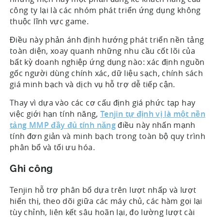
công ty lại là các nhóm phát triển ứng dụng không
thuộc lĩnh vực game.
Điều này phản ánh định hướng phát triển nền tảng
toàn diện, xoay quanh những nhu cầu cốt lõi của
bất kỳ doanh nghiệp ứng dụng nào: xác định nguồn
gốc người dùng chính xác, dữ liệu sạch, chính sách
giá minh bạch và dịch vụ hỗ trợ dễ tiếp cận.
Thay vì dựa vào các cơ cấu định giá phức tạp hay
việc giới hạn tính năng,
Tenjin tự định vị là một nền
tảng MMP đầy đủ tính năng
điều này nhấn mạnh
tính đơn giản và minh bạch trong toàn bộ quy trình
phân bổ và tối ưu hóa.
Ghi công
Tenjin hỗ trợ phân bổ dựa trên lượt nhấp và lượt
hiển thị, theo dõi giữa các máy chủ, các hàm gọi lại
tùy chỉnh, liên kết sâu hoãn lại, đo lường lượt cài