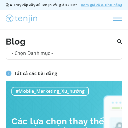
🔥 Truy cập đầy đủ Tenjin với giá $200/tháng — bao gồm tất cả tính năng, không cần gói bổ sung, hủy bất cứ lúc nào.
Xem giá cả & tính năng
Blog
- Chọn Danh mục -
Tất cả các bài đăng
#Mobile_Marketing_Xu_hướng
Các lựa chọn thay thế