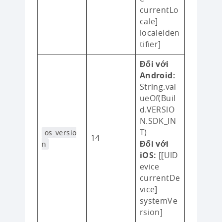
currentLo
cale]
localeIden
tifier]
Đối với
Android:
String.val
ueOf(Buil
d.VERSIO
N.SDK_IN
T)
os_versio
14
Đối với
n
iOS:
[[UID
evice
currentDe
vice]
systemVe
rsion]