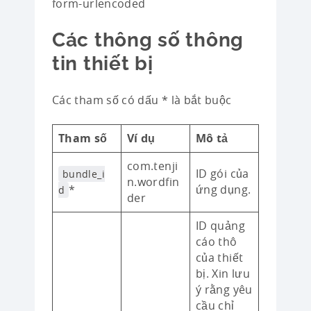
form-urlencoded
Các thông số thông
tin thiết bị
Các tham số có dấu * là bắt buộc
Tham số
Ví dụ
Mô tả
com.tenji
ID gói của
bundle_i
n.wordfin
*
ứng dụng.
d
der
ID quảng
cáo thô
của thiết
bị. Xin lưu
ý rằng yêu
cầu chỉ