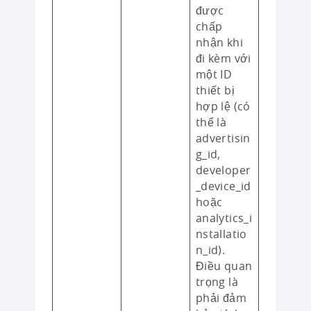
được
chấp
nhận khi
đi kèm với
một ID
thiết bị
hợp lệ (có
thể là
advertisin
g_id,
developer
_device_id
hoặc
analytics_i
nstallatio
n_id).
Điều quan
trọng là
phải đảm