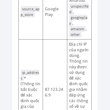
Android:
unspecifie
Google
source_ap
,
d
Play
p_store
googlepla
,
y
,
amazon
other
Địa chỉ IP
của người
dùng.
Thông tin
này được
sử dụng
ip_addres
*
để xác
s
(Thông tin
định quốc
bắt buộc
87.123.24
gia nhằm
để xác
6.9
đáp ứng
định quốc
các thông
gia của
số về sự