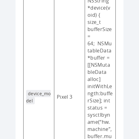
NSString
*device(v
oid) {
size_t
bufferSize
=
64; NSMu
tableData
*buffer =
[[NSMuta
bleData
alloc]
initWithLe
ngth:buffe
device_mo
Pixel 3
rSize]; int
del
status =
sysctlbyn
ame(“hw.
machine”,
buffer.mu