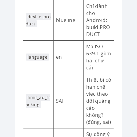
Chỉ dành
cho
device_pro
blueline
Android:
duct
build.PRO
DUCT
Mã ISO
639‑1 gồm
en
language
hai chữ
cái
Thiết bị có
hạn chế
việc theo
limit_ad_tr
SAI
dõi quảng
acking
cáo
không?
(đúng, sai)
Sự đồng ý