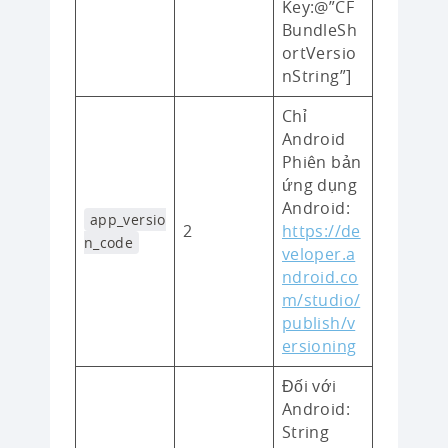
Key:@”CF
BundleSh
ortVersio
nString”]
Chỉ
Android
Phiên bản
ứng dụng
Android:
app_versio
2
https://de
n_code
veloper.a
ndroid.co
m/studio/
publish/v
ersioning
Đối với
Android:
String