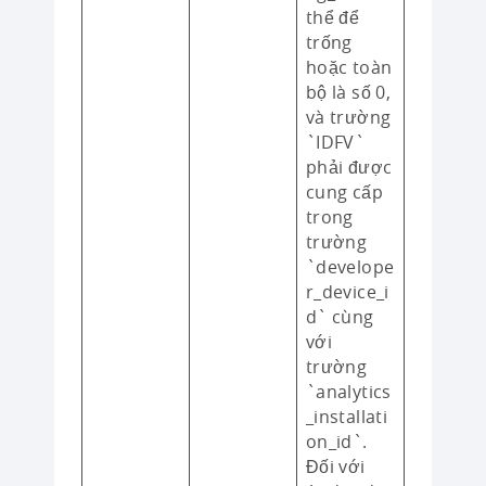
thể để
trống
hoặc toàn
bộ là số 0,
và trường
`IDFV`
phải được
cung cấp
trong
trường
`develope
r_device_i
d` cùng
với
trường
`analytics
_installati
on_id`.
Đối với