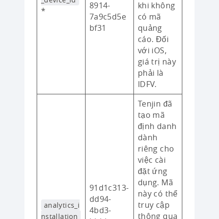
8914-
khi không
*
7a9c5d5e
có mã
bf31
quảng
cáo. Đối
với iOS,
giá trị này
phải là
IDFV.
Tenjin đã
tạo mã
định danh
dành
riêng cho
việc cài
đặt ứng
dụng. Mã
91d1c313-
này có thể
dd94-
truy cập
analytics_i
4bd3-
thông qua
nstallation_