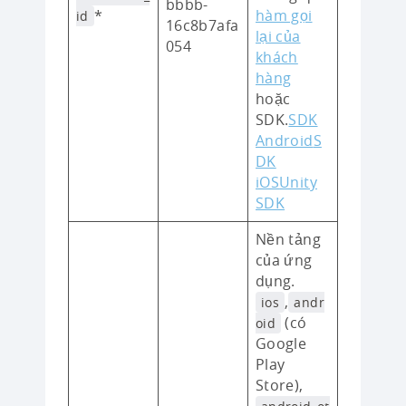
bbbb-
*
hàm gọi
id
16c8b7afa
lại của
054
khách
hàng
hoặc
SDK.
SDK
Android
S
DK
iOS
Unity
SDK
Nền tảng
của ứng
dụng.
,
ios
andr
(có
oid
Google
Play
Store),