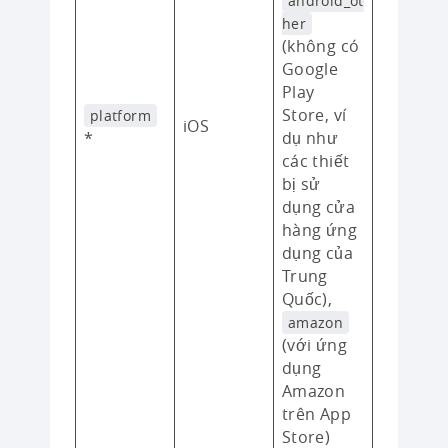
android_ot
her
(không có
Google
Play
Store, ví
platform
iOS
*
dụ như
các thiết
bị sử
dụng cửa
hàng ứng
dụng của
Trung
Quốc),
amazon
(với ứng
dụng
Amazon
trên App
Store)