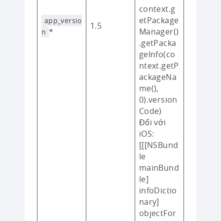
context.g
etPackage
app_versio
1.5
*
Manager()
n
.getPacka
geInfo(co
ntext.getP
ackageNa
me(),
0).version
Code)
Đối với
iOS:
[[[NSBund
le
mainBund
le]
infoDictio
nary]
objectFor