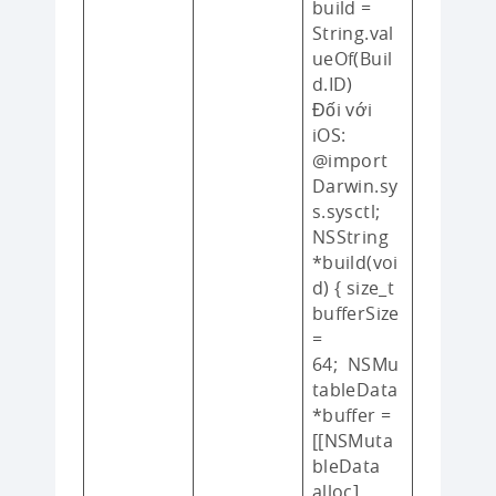
build =
String.val
ueOf(Buil
d.ID)
Đối với
iOS:
@import
Darwin.sy
s.sysctl;
NSString
*build(voi
d) { size_t
bufferSize
=
64; NSMu
tableData
*buffer =
[[NSMuta
bleData
alloc]