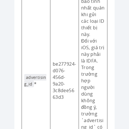
bảo tính
nhất quán
khi gửi
các loại ID
thiết bị
này.
Đối với
iOS, giá trị
này phải
là IDFA.
be277924-
Trong
d076-
trường
456d-
advertisin
hợp
*
9a20-
g_id
người
3c8dee56
dùng
63d3
không
đồng ý,
trường
`advertisi
ng_id` có