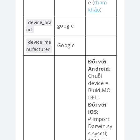
e (
tham
khảo
)
device_bra
google
nd
device_ma
Google
nufacturer
Đối với
Android:
Chuỗi
device =
Build.MO
DEL;
Đối với
iOS:
@import
Darwin.sy
s.sysctl;