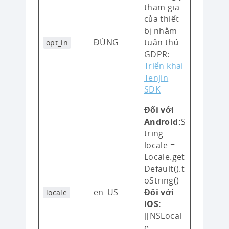
tham gia
của thiết
bị nhằm
ĐÚNG
tuân thủ
opt_in
GDPR:
Triển khai
Tenjin
SDK
Đối với
Android:
S
tring
locale =
Locale.get
Default().t
oString()
en_US
Đối với
locale
iOS:
[[NSLocal
e