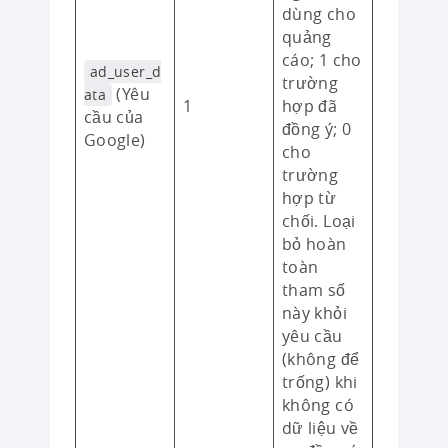
dùng cho
quảng
cáo; 1 cho
ad_user_d
trường
(Yêu
ata
1
hợp đã
cầu của
đồng ý; 0
Google)
cho
trường
hợp từ
chối. Loại
bỏ hoàn
toàn
tham số
này khỏi
yêu cầu
(không để
trống) khi
không có
dữ liệu về