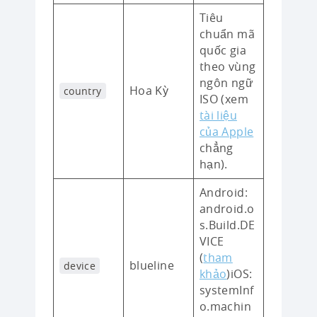
Tiêu
chuẩn mã
quốc gia
theo vùng
ngôn ngữ
Hoa Kỳ
country
ISO (xem
tài liệu
của Apple
chẳng
hạn).
Android:
android.o
s.Build.DE
VICE
(
tham
blueline
device
khảo
)iOS:
systemInf
o.machin