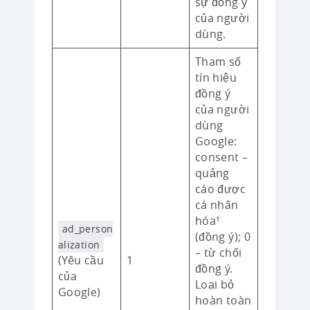
sự đồng ý
của người
dùng.
Tham số
tín hiệu
đồng ý
của người
dùng
Google:
consent –
quảng
cáo được
cá nhân
hóa¹
ad_person
(đồng ý); 0
alization
– từ chối
(Yêu cầu
1
đồng ý.
của
Loại bỏ
Google)
hoàn toàn