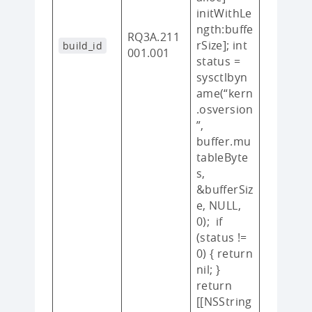
initWithLe
ngth:buffe
RQ3A.211
rSize]; int
build_id
001.001
status =
sysctlbyn
ame(“kern
.osversion
”,
buffer.mu
tableByte
s,
&bufferSiz
e, NULL,
0); if
(status !=
0) { return
nil; }
return
[[NSString