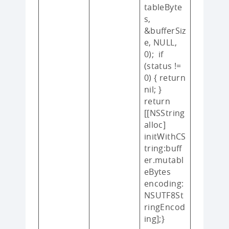
tableByte
s,
&bufferSiz
e, NULL,
0); if
(status !=
0) { return
nil; }
return
[[NSString
alloc]
initWithCS
tring:buff
er.mutabl
eBytes
encoding:
NSUTF8St
ringEncod
ing];}