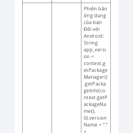
Phiên bản
ứng dụng
của bạn
Đối với
Android:
String
app_versi
on =
context.g
etPackage
Manager()
.getPacka
geInfo(co
ntext.getP
ackageNa
me(),
0).version
Name + “.”
+