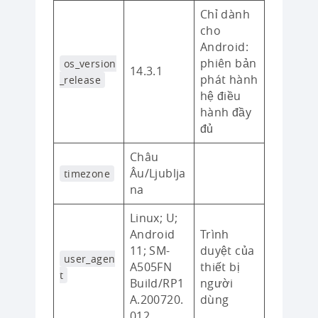
Chỉ dành
cho
Android:
phiên bản
os_version
14.3.1
phát hành
_release
hệ điều
hành đầy
đủ
Châu
Âu/Ljublja
timezone
na
Linux; U;
Android
Trình
11; SM-
duyệt của
user_agen
A505FN
thiết bị
t
Build/RP1
người
A.200720.
dùng
012