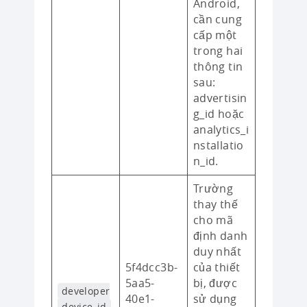
Android,
cần cung
cấp một
trong hai
thông tin
sau:
advertisin
g_id hoặc
analytics_i
nstallatio
n_id.
Trường
thay thế
cho mã
định danh
duy nhất
5f4dcc3b-
của thiết
5aa5-
bị, được
developer
40e1-
sử dụng
_device_id