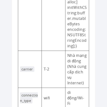
alloc]
initWithCS
tring:buff
er.mutabl
eBytes
encoding:
NSUTF8St
ringEncod
ing];}
Nhà mạng
di động
(Nhà cung
T-2
carrier
cấp dịch
vụ
Internet)
di
connectio
wifi
động/Wi-
n_type
Fi