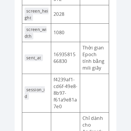
screen_hei
2028
ght
screen_wi
1080
dth
Thời gian
16935815
Epoch
sent_at
66830
tính bằng
mili giây
f4239af1-
cd6f-49e8-
session_i
8b97-
d
f61a9e81a
7e0
Chỉ dành
cho