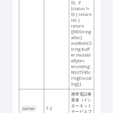
0); if
(status !=
0) { return
nil; }
return
[[NSString
alloc]
initWithCS
tring:buff
er.mutabl
eBytes
encoding:
NSUTF8St
ringEncod
ing];}
携帯電話事
業者（イン
ターネット
T-2
carrier
サービスプ