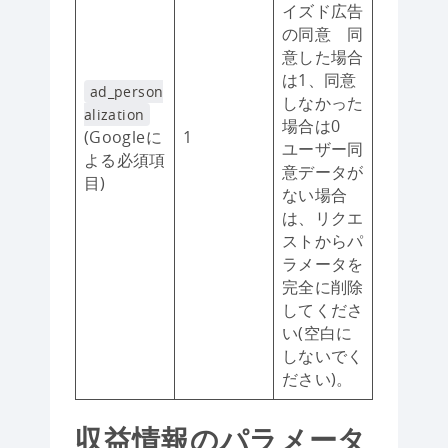
イズド広告
の同意 同
意した場合
は1、同意
ad_person
しなかった
alization
場合は0
(Googleに
1
ユーザー同
よる必須項
意データが
目)
ない場合
は、リクエ
ストからパ
ラメータを
完全に削除
してくださ
い(空白に
しないでく
ださい)。
収益情報のパラメータ