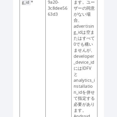
*
9a20-
ます。ユー
g_id
3c8dee56
ザーの同意
63d3
がない場
合、
advertisin
g_idは空ま
たはすべて
0でも構い
ませんが、
developer
_device_id
にはIDFV
と
analytics_i
nstallatio
n_idを併せ
て指定する
必要があり
ます。
Android