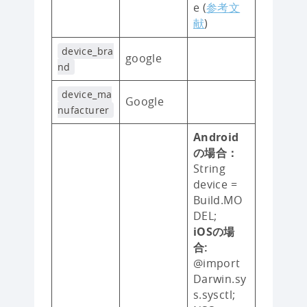
e (
参考文
献
)
device_bra
google
nd
device_ma
Google
nufacturer
Android
の場合：
String
device =
Build.MO
DEL;
iOSの場
合:
@import
Darwin.sy
s.sysctl;