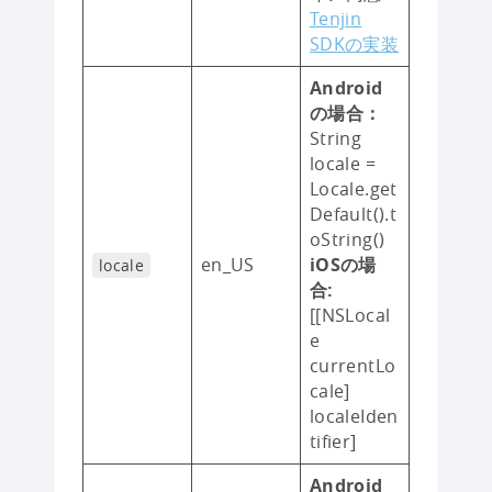
Tenjin
SDKの実装
Android
の場合：
String
locale =
Locale.get
Default().t
oString()
en_US
iOSの場
locale
合:
[[NSLocal
e
currentLo
cale]
localeIden
tifier]
Android