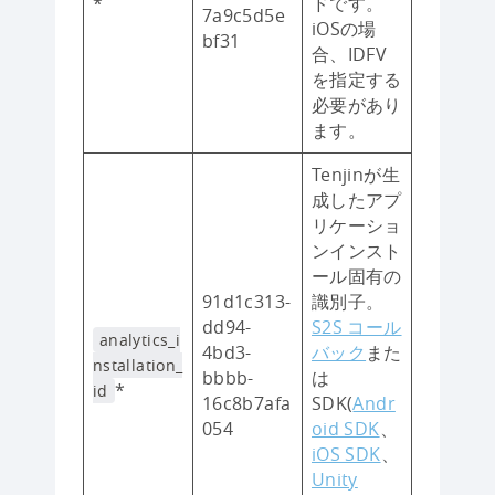
*
ドです。
7a9c5d5e
iOSの場
bf31
合、IDFV
を指定する
必要があり
ます。
Tenjinが生
成したアプ
リケーショ
ンインスト
ール固有の
91d1c313-
識別子。
dd94-
S2S コール
analytics_i
4bd3-
バック
また
nstallation_
bbbb-
は
*
id
16c8b7afa
SDK(
Andr
054
oid SDK
、
iOS SDK
、
Unity