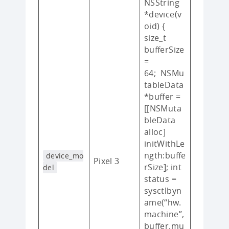
NSString
*device(v
oid) {
size_t
bufferSize
=
64; NSMu
tableData
*buffer =
[[NSMuta
bleData
alloc]
initWithLe
ngth:buffe
device_mo
Pixel 3
rSize]; int
del
status =
sysctlbyn
ame(“hw.
machine”,
buffer.mu