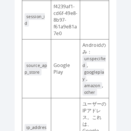
f4239af1-
cd6f-49e8-
session_i
8b97-
d
f61a9e81a
7e0
Androidの
み：
unspecifie
Google
,
source_ap
d
Play
p_store
googlepla
,
y
,
amazon
other
ユーザーの
IPアドレ
ス。これ
は、
ip_addres
Google