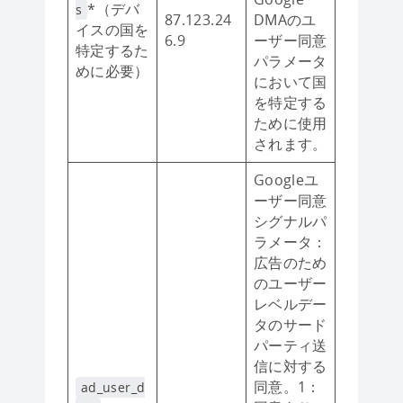
*（デバ
s
87.123.24
DMAのユ
イスの国を
6.9
ーザー同意
特定するた
パラメータ
めに必要）
において国
を特定する
ために使用
されます。
Googleユ
ーザー同意
シグナルパ
ラメータ：
広告のため
のユーザー
レベルデー
タのサード
パーティ送
信に対する
同意。1：
ad_user_d