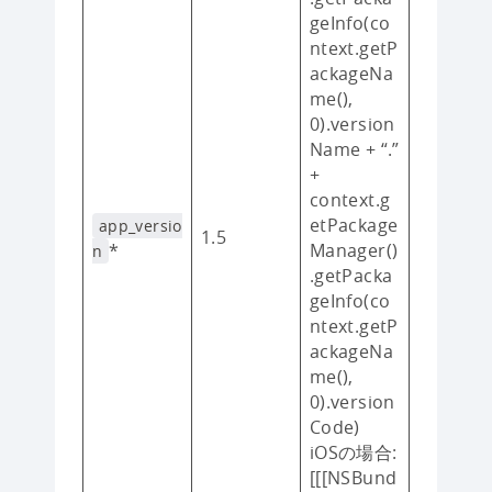
geInfo(co
ntext.getP
ackageNa
me(),
0).version
Name + “.”
+
context.g
etPackage
app_versio
1.5
*
Manager()
n
.getPacka
geInfo(co
ntext.getP
ackageNa
me(),
0).version
Code)
iOSの場合:
[[[NSBund