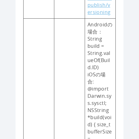
publish/v
ersioning
Androidの
場合：
String
build =
String.val
ueOf(Buil
d.ID)
iOSの場
合:
@import
Darwin.sy
s.sysctl;
NSString
*build(voi
d) { size_t
bufferSize
=