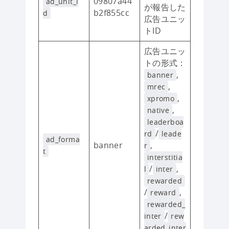
09807a44
ad_unit_i
が報告した
b2f855cc
d
広告ユニッ
トID
広告ユニッ
トの形式：
,
banner
,
mrec
,
xpromo
,
native
leaderboa
/
rd
leade
ad_forma
banner
,
r
t
interstitia
/
,
l
inter
rewarded
/
,
reward
rewarded_
/
inter
rew
arded_inter