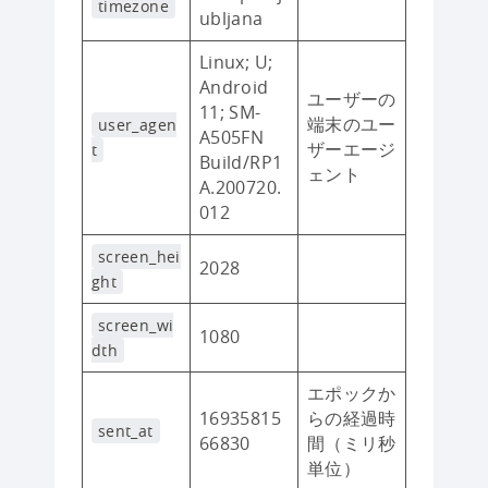
timezone
ubljana
Linux; U;
Android
ユーザーの
11; SM-
端末のユー
user_agen
A505FN
ザーエージ
t
Build/RP1
ェント
A.200720.
012
screen_hei
2028
ght
screen_wi
1080
dth
エポックか
16935815
らの経過時
sent_at
66830
間（ミリ秒
単位）