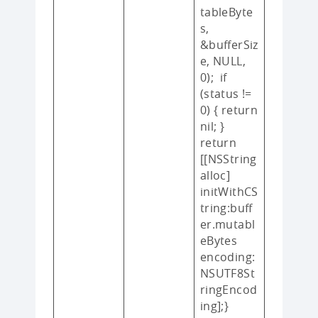
tableByte
s,
&bufferSiz
e, NULL,
0); if
(status !=
0) { return
nil; }
return
[[NSString
alloc]
initWithCS
tring:buff
er.mutabl
eBytes
encoding:
NSUTF8St
ringEncod
ing];}