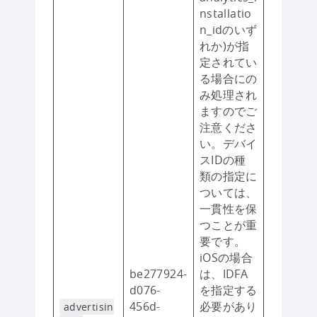
nstallatio
n_idのいず
れか)が指
定されてい
る場合にの
み処理され
ますのでご
注意くださ
い。デバイ
スIDの種
類の指定に
ついては、
一貫性を保
つことが重
要です。
iOSの場合
be277924-
は、IDFA
d076-
を指定する
456d-
必要があり
advertisin