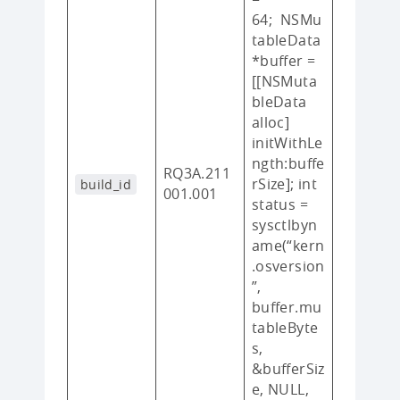
64; NSMu
tableData
*buffer =
[[NSMuta
bleData
alloc]
initWithLe
ngth:buffe
RQ3A.211
rSize]; int
build_id
001.001
status =
sysctlbyn
ame(“kern
.osversion
”,
buffer.mu
tableByte
s,
&bufferSiz
e, NULL,