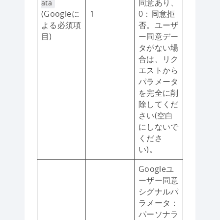
同意あり、
ata
(Googleに
1
0：同意拒
よる必須項
否。ユーザ
目)
ー同意デー
タがない場
合は、リク
エストから
パラメータ
を完全に削
除してくだ
さい(空白
にしないで
くださ
い)。
Googleユ
ーザー同意
シグナルパ
ラメータ：
パーソナラ