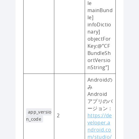
le
mainBund
le]
infoDictio
nary]
objectFor
Key:@”CF
BundleSh
ortVersio
nString”]
Androidの
み
Android
アプリのバ
ージョン：
app_versio
2
https://de
n_code
veloper.a
ndroid.co
m/studio/