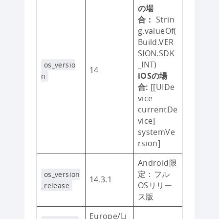
の場
合：
Strin
g.valueOf(
Build.VER
SION.SDK
_INT)
os_versio
14
iOSの場
n
合:
[[UIDe
vice
currentDe
vice]
systemVe
rsion]
Android限
定：フル
os_version
14.3.1
OSリリー
_release
ス版
Europe/Lj