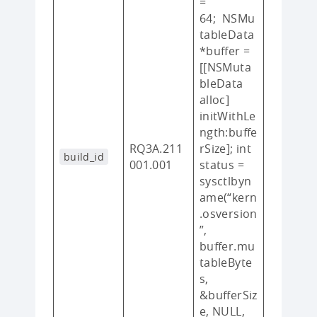
=
64; NSMu
tableData
*buffer =
[[NSMuta
bleData
alloc]
initWithLe
ngth:buffe
RQ3A.211
rSize]; int
build_id
001.001
status =
sysctlbyn
ame(“kern
.osversion
”,
buffer.mu
tableByte
s,
&bufferSiz
e, NULL,