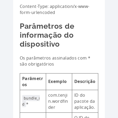
Content-Type: application/x-www-
form-urlencoded
Parâmetros de
informação do
dispositivo
Os parâmetros assinalados com *
são obrigatórios
Parâmetr
Exemplo
Descrição
os
com.tenji
ID do
bundle_i
n.wordfin
pacote da
*
d
der
aplicação.
O ID de