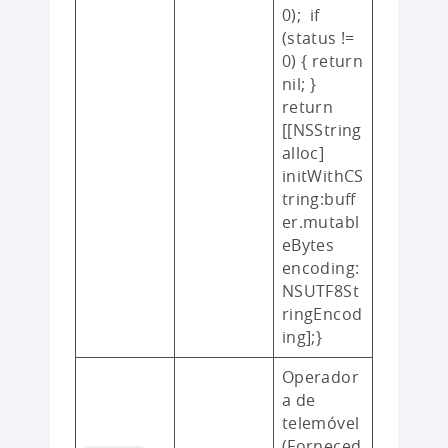
0); if
(status !=
0) { return
nil; }
return
[[NSString
alloc]
initWithCS
tring:buff
er.mutabl
eBytes
encoding:
NSUTF8St
ringEncod
ing];}
Operador
a de
telemóvel
(Forneced