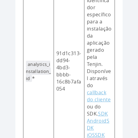
Identifica
dor
específico
para a
instalação
da
aplicação
gerado
91d1c313-
pela
dd94-
Tenjin.
analytics_i
4bd3-
Disponíve
nstallation_
bbbb-
*
l através
id
16c8b7afa
do
054
callback
do cliente
ou do
SDK.
SDK
Android
S
DK
iOS
SDK