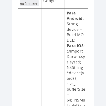
Google
nufacturer
Para
Android:
String
device =
Build.MO
DEL;
Para iOS:
@import
Darwin.sy
s.sysctl;
NSString
*device(v
oid) {
size_t
bufferSize
=
64; NSMu
tableData