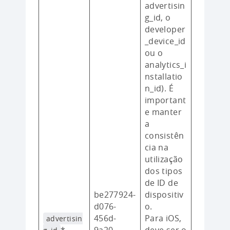
advertisin
g_id, o
developer
_device_id
ou o
analytics_i
nstallatio
n_id). É
important
e manter
a
consistên
cia na
utilização
dos tipos
de ID de
be277924-
dispositiv
d076-
o.
456d-
Para iOS,
advertisin
*
9a20-
deve ser o