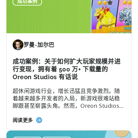
成功案例
何
版
利
巨
用
头
TikTok
和
天
罗曼-加尔巴
神
提
高
成功案例：关于如何扩大玩家规模并进
SKAN
行变现，拥有着 500 万+ 下载量的
活
Oreon Studios 有话说
动
超休闲游戏行业，增长迅猛且竞争激烈。随
的
着越来越多开发者的入局，新游戏很难站稳
ROAS
脚跟甚至崭露头角。然而，Oreon Studios
和
的 Monster Draft（怪兽进化）...
LTV
关
-
阅读更多
于
东
"如
京