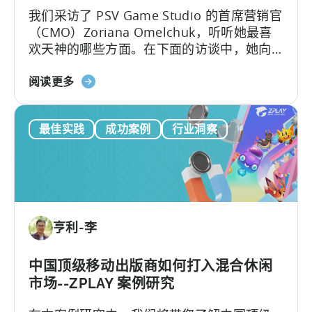
我们采访了 PSV Game Studio 的首席营销官
用
（CMO）Zoriana Omelchuk，听听她最喜
天
欢天神的哪些方面。在下面的访谈中，她向
神
我们介绍了她的团队如何使用天神仪表盘扩
在
关
展 100 多个应用程序的幕后故事。您将了解
阅读更多
6
于
到：1.PSV 在天神中跟踪的关键指标和 KPI。
个
Scaling
月
最佳实践
成功案例
行业洞察
100+
内
Mobile
将
Games：
ROAS
PSV
提
游
高
戏
25%
亨利-李
工
作
室
中国顶级移动出版商如何打入混合休闲
如
市场--ZPLAY 案例研究
何