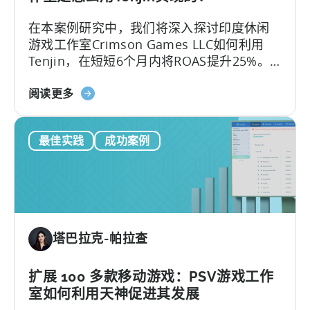
如
在本案例研究中，我们将深入探讨印度休闲
何
游戏工作室Crimson Games LLC如何利用
通
Tenjin，在短短6个月内将ROAS提升25%。
过
以下是他们达到的成果： – ROAS提升约25%
37%
关
– 人力工作量大幅减少
阅读更多
扩
于
展
印
UA
最佳实践
成功案例
度
支
休
出
闲
游
戏
工
塔巴拉克-帕拉查
作
室
如
扩展 100 多款移动游戏：PSV游戏工作
何
室如何利用天神促进其发展
利