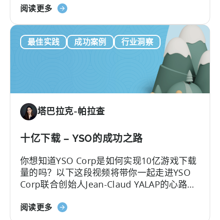
关
动游戏市场以及游戏工作室应如何适应增长
阅读更多
用
于
迅速的市场环境展开。
程
Finz
序
最佳实践
成功案例
行业洞察
Games
增
如
长
何
将
月
下
塔巴拉克-帕拉查
载
量
提
十亿下载 – YSO的成功之路
高
你想知道YSO Corp是如何实现10亿游戏下载
两
量的吗？以下这段视频将带你一起走进YSO
倍
Corp联合创始人Jean-Claud YALAP的心路历
程，你将了解
YSO Corp
是如何变成闻名全球
关
的发行商，并取得惊人的10亿次下载量的。
阅读更多
于
我们也将揭开
YSO Network
背后的天才之