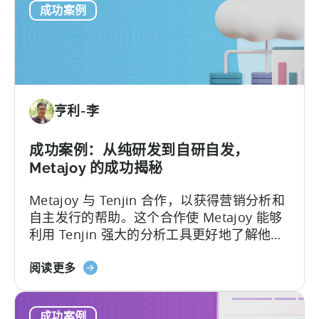
成功案例
西
哥
顶
级
移
动
亨利-李
出
版
商
成功案例：从纯研发到自研自发，
如
Metajoy 的成功揭秘
何
Metajoy 与 Tenjin 合作，以获得营销分析和
通
自主发行的帮助。这个合作使 Metajoy 能够
过
利用 Tenjin 强大的分析工具更好地了解他们
35%
的用户获取和参与度，并相应地优化他们的
提
关
营销活动...
阅读更多
升
于
其
《Metajoy
投
成功案例
案