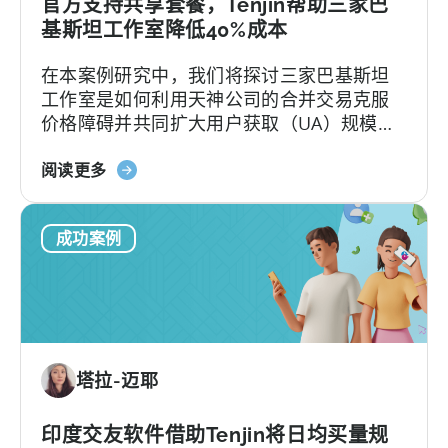
转
官方支持共享套餐，Tenjin帮助三家巴
用
基斯坦工作室降低40%成本
Tenjin
在本案例研究中，我们将探讨三家巴基斯坦
后
工作室是如何利用天神公司的合并交易克服
如
价格障碍并共同扩大用户获取（UA）规模
何
的：Invogue Technologies、Smarnovative
将
关
Labs 和 DevOps Studio 利用天神的合并交
阅读更多
广
于
易克服定价障碍，共同扩大用户获取（UA）
告
《巴
规模。以下是他们令人印象深刻的成果剪
支
成功案例
基
影：关于这些工作室 Invogue
出
斯
Technologies、Smarnovative Labs 和
增
坦
DevOps Studio 位于巴基斯坦拉合尔，一直
加
三
致力于创造...
三
家
倍
工
——
塔拉-迈耶
作
Fusee
室
案
如
印度交友软件借助Tenjin将日均买量规
例