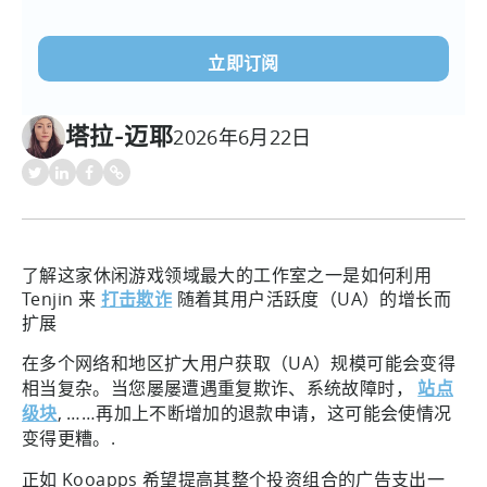
电
子
邮
件
(必
塔拉-迈耶
2026年6月22日
须填
写）
了解这家休闲游戏领域最大的工作室之一是如何利用
Tenjin 来
打击欺诈
随着其用户活跃度（UA）的增长而
扩展
在多个网络和地区扩大用户获取（UA）规模可能会变得
相当复杂。当您屡屡遭遇重复欺诈、系统故障时，
站点
级块
, ……再加上不断增加的退款申请，这可能会使情况
变得更糟。.
正如 Kooapps 希望提高其整个投资组合的广告支出一