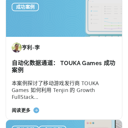
Kooapps
实际问题的例子：
成功案例
揭
开
天
神
数
据
亨利-李
仓
库
的
自动化数据通道： TOUKA Games 成功
神
案例
秘
本案例探讨了移动游戏发行商 TOUKA
面
Games 如何利用 Tenjin 的 Growth
纱
FullStack...
关
阅读更多
于
自