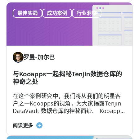
YSO
处。
最佳实践
成功案例
行业洞察
公
司
的
10
亿
下
罗曼-加尔巴
载
之
路
与Kooapps一起揭秘Tenjin数据仓库的
神奇之处
在这个案例研究中，我们将从我们的明星客
户之一Kooapps的视角，为大家揭露Tenjin
DataVault 数据仓库的神秘面纱。 Kooapps
的市场营销和产品开发团队巧妙利用了Tenjin
关
的DataVault解决了各种实际问题。接下来，
阅读更多
于
我们总结了五个Kooapps运用数据仓库解决