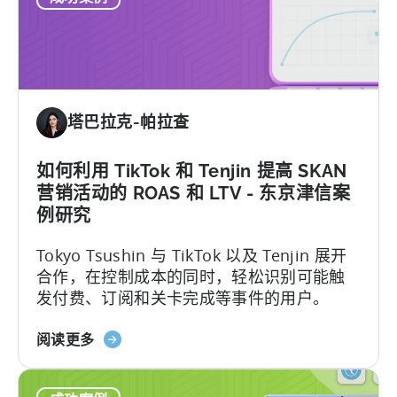
资
例
组
研
合
究：
的
小
LTV
型
-
塔巴拉克-帕拉查
益
HyperBeard
智
案
游
如何利用 TikTok 和 Tenjin 提高 SKAN
例
戏
研
营销活动的 ROAS 和 LTV - 东京津信案
开
究
例研究
发
Tokyo Tsushin 与 TikTok 以及 Tenjin 展开
商
合作，在控制成本的同时，轻松识别可能触
如
发付费、订阅和关卡完成等事件的用户。
何
成
关
为
阅读更多
于
自
"如
出