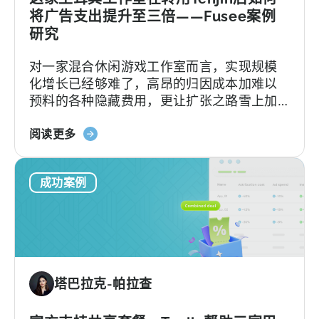
将
将广告支出提升至三倍——Fusee案例
应
研究
用
对一家混合休闲游戏工作室而言，实现规模
安
化增长已经够难了，高昂的归因成本加难以
装
预料的各种隐藏费用，更让扩张之路雪上加
量
霜。
提
关
升
阅读更多
于
25%》
这
成功案例
家
土
耳
其
工
作
塔巴拉克-帕拉查
室
在