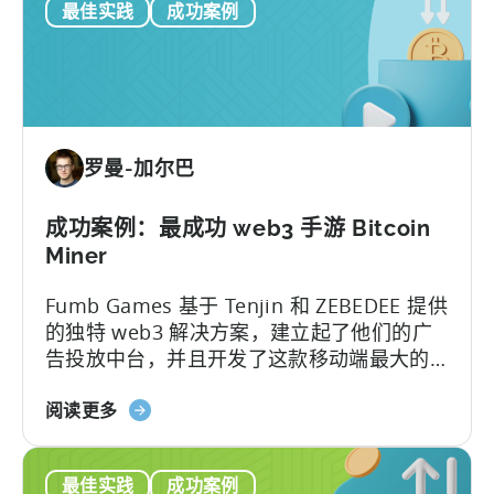
最佳实践
成功案例
何
津
扩
信
大
案
游
例
戏
研
规
究
罗曼-加尔巴
模
并
将
成功案例：最成功 web3 手游 Bitcoin
其
Miner
货
Fumb Games 基于 Tenjin 和 ZEBEDEE 提供
币
的独特 web3 解决方案，建立起了他们的广
化
告投放中台，并且开发了这款移动端最大的
以
“玩赚游戏”。在本案例研究中，我们揭示了他
产
关
们实现以下关键成果的秘诀...
阅读更多
生
于
500
如
万
最佳实践
成功案例
何
次