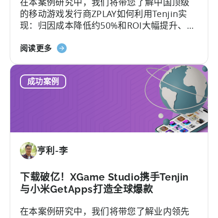
在本案例研究中，我们将带您了解中国顶级
利
的移动游戏发行商ZPLAY如何利用Tenjin实
用
现：归因成本降低约50%和ROI大幅提升、
天
ZPLAY成立于北京，是一家知名全球的移动游
神
关
戏发行商，旗下的产品在全球范围内下载量
阅读更多
促
于
超过数百万次。
进
《中
其
成功案例
国
发
顶
展
级
移
动
出
亨利-李
版
商
如
下载破亿！XGame Studio携手Tenjin
何
与小米GetApps打造全球爆款
打
在本案例研究中，我们将带您了解业内领先
入