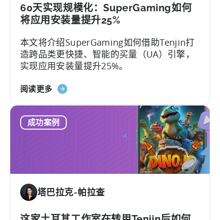
60天实现规模化：SuperGaming如何
将应用安装量提升25%
本文将介绍SuperGaming如何借助Tenjin打
造跨品类更快捷、智能的买量（UA）引擎，
实现应用安装量提升25%。
关
阅读更多
于
《60
成功案例
天
实
现
规
模
化：
塔巴拉克-帕拉查
SuperGaming
如
何
这家土耳其工作室在转用Tenjin后如何