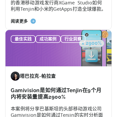
的香港移动游戏发行商XGame Studio如何
混
利用Tenjin和小米的GetApps打造全球爆款。
合
休
关
阅读更多
闲
于
市
1
场-
最佳实践
成功案例
行业洞察
亿
-
下
ZPLAY
载
案
量！
例
XGame
研
Studio
究
塔巴拉克-帕拉查
如
何
通
Gamivision是如何通过Tenjin在9个月
过
内将安装量提高2900%
天
本案例将分享巴基斯坦的头部移动游戏公司
神
Gamivision是如何通过Tenjin的实时分析面
和