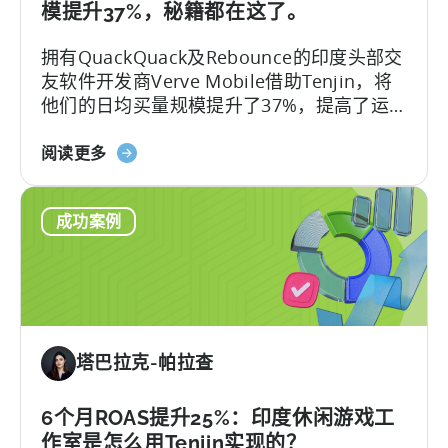
何
研
模提升37%，秘籍都在这了。
利
究
拥有QuackQuack及Rebounce的印度头部交
用
友软件开发商Verve Mobile借助Tenjin，将
天
他们的日均买量规模提升了37%，提高了运
神
营效率和深化数据洞察能力。
将
关
阅读更多
每
于
次
印
转
成功案例
度
换
的
成
应
本
用
降
程
低
序
40%
塔巴拉克-帕拉查
增
长：
Verve
6个月ROAS提升25%：印度休闲游戏工
Mobile
作室是怎么用Tenjin实现的？