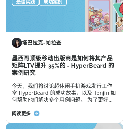
最佳实践
成功案例
动
化
数
据
管
道：
塔巴拉克-帕拉查
TOUKA
Games
案
墨西哥顶级移动出版商是如何将其产品
例
矩阵LTV提升 35%的 - HyperBeard 的
研
案例研究
究
今天，我们将讨论超休闲手机游戏发行工作
室 HyperBeard 的成功故事，以及 Tenjin 如
何帮助他们解决多个用例问题。 为了更好地
讨论这个成功案例，我们邀请了 Hyperbeard
关
联合创始人兼首席执行官 Alex
阅读更多
于
Kozachenko。
墨