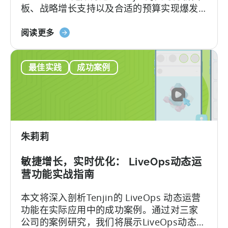
板、战略增长支持以及合适的预算实现爆发
小
性增长。
米
关
阅读更多
的
于
GetApps
巴
获
最佳实践
成功案例
基
得
斯
全
坦
球
移
成
动
功
游
朱莉莉
戏
工
敏捷增长，实时优化： LiveOps动态运
作
营功能实战指南
室
如
本文将深入剖析Tenjin的 LiveOps 动态运营
何
功能在实际应用中的成功案例。通过对三家
通
公司的案例研究，我们将展示LiveOps动态运
过