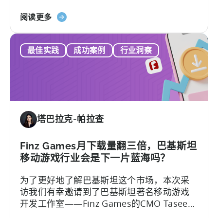
营功能，解决实际运营难题和获取显著的业
天
关
务增长的能力和方法。
阅读更多
神
于
在
LiveOps
9
最佳实践
成功案例
行业洞察
活
个
动：
月
利
内
用
将
可
安
操
装
塔巴拉克-帕拉查
作
量
的
提
归
Finz Games月下载量翻三倍，巴基斯坦
高
因
移动游戏行业会是下一片蓝海吗？
2900%
洞
为了更好地了解巴基斯坦这个市场，本次采
察
访我们有幸邀请到了巴基斯坦著名移动游戏
推
开发工作室——Finz Games的CMO Taseer
动
Mustafa。这次专访的主题将围绕巴基斯坦移
应