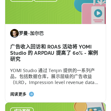
在
以
移
上
动
的
平
下
台
载
罗曼-加尔巴
上
量
创
-
建
广告收入回访和 ROAS 活动将 YOMI
Oreon
最
Studios
Studio 的 ARPDAU 提高了 60% - 案例
大
案
研究
的
例
YOMI Studio 通过 Tenjin 提供的一系列产
"边
研
品，包括数据仓库，展示层级的广告收益
玩
究
（ILRD，Impression level revenue data）
边
回调等，在过去半年实现了超高速增长的目
赚
关
标...
"加
阅读更多
于
密
广
货
成功案例