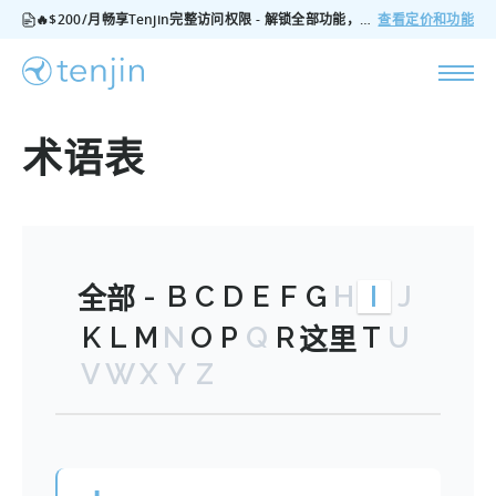
🔥$200/月畅享Tenjin完整访问权限 - 解锁全部功能，无隐藏费用，随时可取消
查看定价和功能
术语表
-
B
C
D
E
F
G
H
I
J
全部
K
L
M
N
O
P
Q
R
T
U
这里
V
W
X
Y
Z