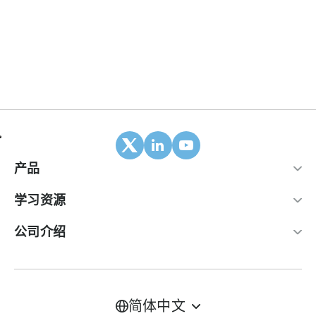
产品
移动归因
学习资源
合作伙伴
博客
公司介绍
ROI 面板
帮助中心
关于我们
广告变现套件
案例研究
加入我们
简体中文