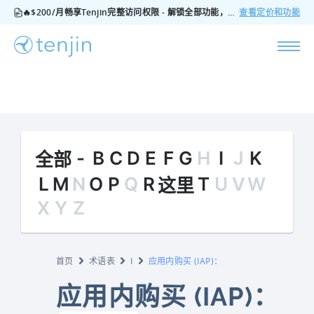
🔥$200/月畅享Tenjin完整访问权限 - 解锁全部功能，无隐藏费用，随时可取消
查看定价和功能
-
B
C
D
E
F
G
H
I
J
K
全部
L
M
N
O
P
Q
R
T
U
V
W
这里
X
Y
Z
首页
术语表
I
应用内购买 (IAP)：
应用内购买 (IAP)：