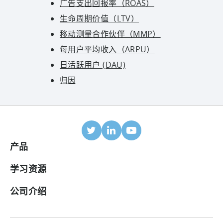
广告支出回报率（ROAS）
生命周期价值（LTV）
移动测量合作伙伴（MMP）
每用户平均收入（ARPU）
日活跃用户 (DAU)
归因
产品
移动归因
学习资源
合作伙伴
博客
公司介绍
ROI 面板
帮助中心
关于我们