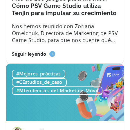
en
Cómo PSV Game Studio utiliza
6
Tenjin para impulsar su crecimiento
meses
gracias
Nos hemos reunido con Zoriana
a
Omelchuk, Directora de Marketing de PSV
Tenjin
Game Studio, para que nos cuente qué
es lo que más le gusta de Tenjin. En la
acerca
entrevista, nos cuenta entre bastidores
Seguir leyendo
de
cómo su equipo utiliza el panel de Tenjin
Scaling
para escalar más de 100 aplicaciones.
#Mejores_prácticas
100+
Aprenderás:1. Las métricas y KPI clave
Mobile
que PSV...
#CEstudios_de_caso
Games:
#Mtendencias_del_Marketing_Móvil
Cómo
PSV
Game
Studio
utiliza