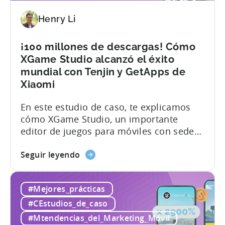
telefonía
Henry Li
móvil
se
abrió
¡100 millones de descargas! Cómo
paso
XGame Studio alcanzó el éxito
en
mundial con Tenjin y GetApps de
el
Xiaomi
mercado
híbrido-
En este estudio de caso, te explicamos
casual
cómo XGame Studio, un importante
-
editor de juegos para móviles con sede
Un
en Hong Kong, alcanzó el éxito mundial
estudio
¡sobre
con Tenjin y GetApps de Xiaomi. A
Seguir leyendo
de
los
continuación te mostramos los
caso
100
impresionantes resultados que
#Mejores_prácticas
de
millones
consiguieron con la ayuda de Tenjin y
ZPLAY
de
GetApps, la tienda de aplicaciones de
#CEstudios_de_caso
descargas!
Xiaomi: - ≈ Aumento de 20% en...
#Mtendencias_del_Marketing_Móvil