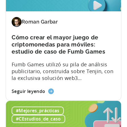
juego
para
producir
más
Roman Garbar
de
5
Cómo crear el mayor juego de
millones
criptomonedas para móviles:
de
estudio de caso de Fumb Games
descargas
-
Fumb Games utilizó su pila de análisis
Un
publicitario, construida sobre Tenjin, con
estudio
la exclusiva solución web3
de
proporcionada por ZEBEDEE, para
caso
about
producir el mayor juego de "jugar y
Seguir leyendo
de
the
ganar" para móviles. En este estudio de
Oreon
Cómo
caso, revelamos su fórmula para el éxito,
Studios
#Mejores_prácticas
crear
incluidas las herramientas y la estrategia
el
que utilizaron para lograr los siguientes
#CEstudios_de_caso
mayor
resultados: Herramientas utilizadas: