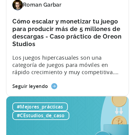
Roman Garbar
de
las
campañas
Cómo escalar y monetizar tu juego
SKAN
para producir más de 5 millones de
con
descargas - Caso práctico de Oreon
TikTok
Studios
y
Tenjin
Los juegos hipercasuales son una
-
categoría de juegos para móviles en
Un
rápido crecimiento y muy competitiva.
caso
Con tantos desarrolladores entrando en
práctico
about
el mercado, puede ser difícil para los
Seguir leyendo
de
the
nuevos juegos destacar y hacerse un
Tokyo
Cómo
hueco. Sin embargo, Monster Draft, de
#Mejores_prácticas
Tsushin
escalar
Oreon Studios, tiene un híbrido único de
y
juegos de cartas y juegos de carreras
#CEstudios_de_caso
monetizar
hipercasuales que ofrece a los
tu
jugadores...