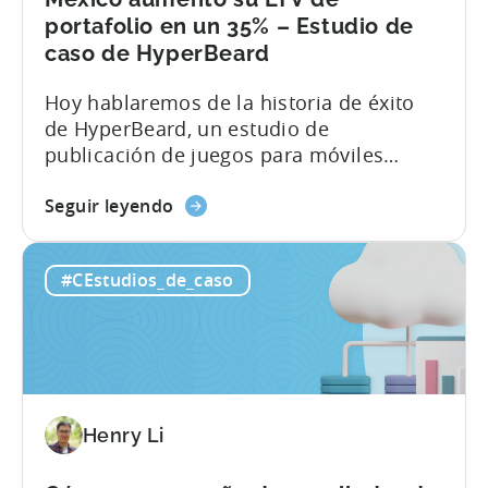
portafolio en un 35% – Estudio de
caso de HyperBeard
Hoy hablaremos de la historia de éxito
de HyperBeard, un estudio de
publicación de juegos para móviles
hipercasual, y de cómo Tenjin les está
about
ayudando con múltiples casos de uso.
Seguir leyendo
the
Para hablar de este caso de éxito, hemos
Cómo
invitado al cofundador y director general
#CEstudios_de_caso
el
de Hyperbeard, Alex Kozachenko. Para
principal
ver un resumen del caso práctico, puede
editor
descargar el PDF que aparece a
móvil
continuación. Si desea...
de
México
Henry Li
aumentó
el