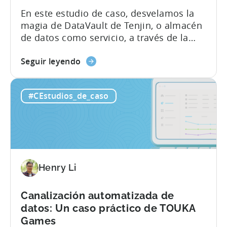
En este estudio de caso, desvelamos la
magia de DataVault de Tenjin, o almacén
de datos como servicio, a través de la
lente de uno de nuestros clientes
sobre
estrella, Kooapps. Los equipos de
Seguir leyendo
la
marketing y producto de Kooapps
presentación
utilizan DataVault para desbloquear una
#CEstudios_de_caso
de
amplia gama de casos de uso. En el
la
siguiente post, hemos destacado 5 de
magia
ellos, incluyendo cómo...
de
DataVault
de
Henry Li
Tenjin
con
Kooapps
Canalización automatizada de
datos: Un caso práctico de TOUKA
Games