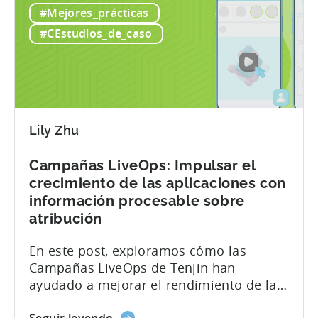
#Mejores_prácticas
estudio
negocio. He aquí una instantánea de sus
pakistaní
impresionantes resultados en sólo 9
#CEstudios_de_caso
de
meses: - ≈ 20% de aumento del ROI - ≈
juegos
2900% de aumento de las instalaciones
para
de pago Acerca de Gamivision...
móviles
aumentó
Lily Zhu
sus
instalaciones
Campañas LiveOps: Impulsar el
en
crecimiento de las aplicaciones con
2900%
información procesable sobre
en
atribución
9
meses
En este post, exploramos cómo las
con
Campañas LiveOps de Tenjin han
Tenjin
ayudado a mejorar el rendimiento de las
aplicaciones de 3 clientes diferentes. Nos
sobre