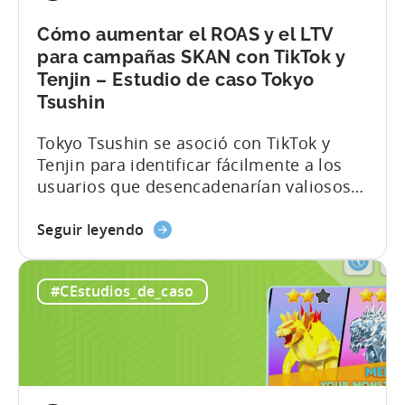
se
convirtió
Cómo aumentar el ROAS y el LTV
en
para campañas SKAN con TikTok y
una
Tenjin – Estudio de caso Tokyo
potencia
Tsushin
de
la
Tokyo Tsushin se asoció con TikTok y
autopublicación:
Tenjin para identificar fácilmente a los
el
usuarios que desencadenarían valiosos
caso
eventos dentro de la aplicación, como
de
about
compras, suscripciones y finalización de
Seguir leyendo
Metajoy
the
niveles, controlando al mismo tiempo los
Cómo
costes. El resultado de la colaboración
#CEstudios_de_caso
aumentar
fue el siguiente: Lee el caso práctico
el
completo a continuación y descubre
ROAS
cómo lo consiguieron. El objetivo
y
Optimizar la estrategia de segmentación
el
de usuarios tras iOS 14.5 Tokyo Tsushin
LTV
es...