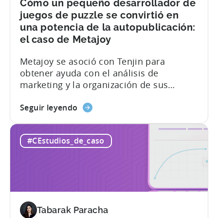
LTV
Cómo un pequeño desarrollador de
de
juegos de puzzle se convirtió en
su
una potencia de la autopublicación:
cartera
el caso de Metajoy
en
35%
Metajoy se asoció con Tenjin para
-
obtener ayuda con el análisis de
Un
marketing y la organización de sus
estudio
esfuerzos de autopublicación. Pudieron
de
about
aprovechar las potentes herramientas de
Seguir leyendo
caso
the
análisis de Tenjin para comprender
de
Cómo
mejor la captación y el compromiso de
#CEstudios_de_caso
HyperBeard
un
sus usuarios y optimizar sus campañas
pequeño
de marketing en consecuencia. Metajoy
desarrollador
atribuye los siguientes resultados a su
de
colaboración con Tenjin: A...
juegos
de
Tabarak Paracha
puzzle