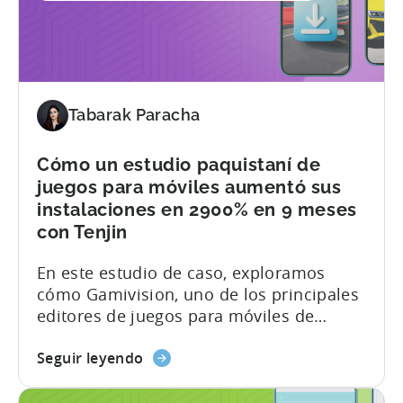
Cómo
XGame
Studio
alcanzó
el
éxito
Tabarak Paracha
mundial
con
Cómo un estudio paquistaní de
Tenjin
juegos para móviles aumentó sus
y
instalaciones en 2900% en 9 meses
GetApps
con Tenjin
de
Xiaomi
En este estudio de caso, exploramos
cómo Gamivision, uno de los principales
editores de juegos para móviles de
Pakistán, aprovechó el panel de control
sobre
en tiempo real de Tenjin, el apoyo al
Seguir leyendo
cómo
crecimiento estratégico y los precios
un
favorables al crecimiento para ampliar su