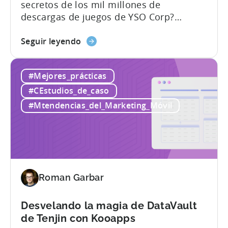
secretos de los mil millones de
descargas de juegos de YSO Corp?
Acompáñanos en el siguiente vídeo en el
sobre
viaje de Jean-Claud YALAP, cofundador de
Seguir leyendo
el
YSO Corp. Descubra la cautivadora
camino
historia del ascenso de YSO Corp hasta
#Mejores_prácticas
de
convertirse en un editor de renombre,
YSO
alcanzando la extraordinaria cifra de
#CEstudios_de_caso
Corp
1.000 millones de descargas, y
#Mtendencias_del_Marketing_Móvil
hacia
desentrañando el genio...
los
mil
millones
de
descargas
Roman Garbar
Desvelando la magia de DataVault
de Tenjin con Kooapps