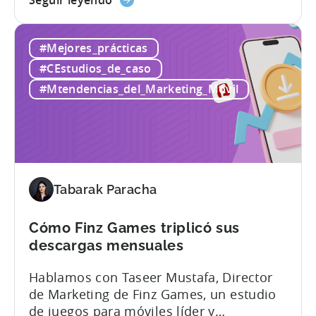
sumergiremos en cada caso, detallando
Seguir leyendo
las
el reto al que se enfrentaban, la solución
Campañas
proporcionada y los resultados
#Mejores_prácticas
LiveOps:
obtenidos. Explicaremos cómo la
Cómo
incorporación de las Campañas LiveOps
#CEstudios_de_caso
impulsar
de Tenjin permitió a estas empresas:
#Mtendencias_del_Marketing_Móvil
el
¿Qué son las campañas LiveOps? Las
crecimiento
campañas LiveOps...
de
las
aplicaciones
con
Tabarak Paracha
información
procesable
Cómo Finz Games triplicó sus
sobre
descargas mensuales
atribución
Hablamos con Taseer Mustafa, Director
de Marketing de Finz Games, un estudio
de juegos para móviles líder y