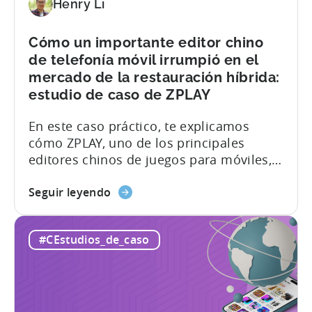
Tenjin
Henry Li
para
impulsar
Cómo un importante editor chino
su
de telefonía móvil irrumpió en el
crecimiento
mercado de la restauración híbrida:
estudio de caso de ZPLAY
En este caso práctico, te explicamos
cómo ZPLAY, uno de los principales
editores chinos de juegos para móviles,
utilizó Tenjin para conseguir sus
acerca
objetivos: Acerca de ZPLAY Fundada en
Seguir leyendo
de
Pekín, ZPLAY es uno de los principales
Cómo
editores de juegos para móviles con
#CEstudios_de_caso
un
millones de descargas en todo el mundo.
importante
La empresa ha ampliado su presencia a
editor
múltiples regiones, con una cartera de...
chino
de