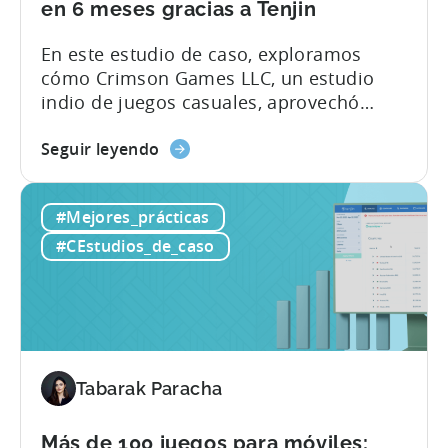
el
en 6 meses gracias a Tenjin
gasto
En este estudio de caso, exploramos
en
cómo Crimson Games LLC, un estudio
UA
indio de juegos casuales, aprovechó
en
Tenjin para aumentar su ROAS en 25% en
37%
sobre
6 meses. He aquí una instantánea de sus
Seguir leyendo
cómo
impresionantes resultados: - ≈ Aumento
este
de 25% en ROAS - ≈ Reducción
#Mejores_prácticas
estudio
significativa del trabajo manual Acerca
indio
de Crimson Games Fundada en 2022,
#CEstudios_de_caso
de
Crimson Games...
juegos
casuales
aumentó
su
ROAS
Tabarak Paracha
en
25%
Más de 100 juegos para móviles: