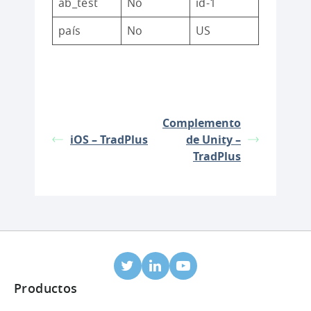
ab_test
No
id-1
país
No
US
Complemento
iOS – TradPlus
de Unity –
TradPlus
Productos