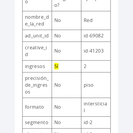
o
o?
nombre_d
No
Red
e_la_red
ad_unit_id
No
id-69082
creative_i
No
id-41203
d
ingresos
Sí
2
precisión_
de_ingres
No
piso
os
intersticia
formato
No
l
segmento
No
id-2